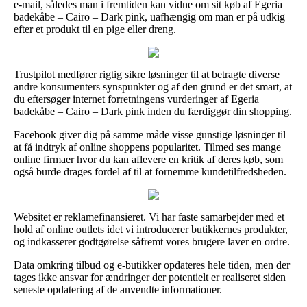
e-mail, således man i fremtiden kan vidne om sit køb af Egeria
badekåbe – Cairo – Dark pink, uafhængig om man er på udkig
efter et produkt til en pige eller dreng.
Trustpilot medfører rigtig sikre løsninger til at betragte diverse
andre konsumenters synspunkter og af den grund er det smart, at
du eftersøger internet forretningens vurderinger af Egeria
badekåbe – Cairo – Dark pink inden du færdiggør din shopping.
Facebook giver dig på samme måde visse gunstige løsninger til
at få indtryk af online shoppens popularitet. Tilmed ses mange
online firmaer hvor du kan aflevere en kritik af deres køb, som
også burde drages fordel af til at fornemme kundetilfredsheden.
Websitet er reklamefinansieret. Vi har faste samarbejder med et
hold af online outlets idet vi introducerer butikkernes produkter,
og indkasserer godtgørelse såfremt vores brugere laver en ordre.
Data omkring tilbud og e-butikker opdateres hele tiden, men der
tages ikke ansvar for ændringer der potentielt er realiseret siden
seneste opdatering af de anvendte informationer.