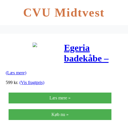
CVU Midtvest
Egeria
badekåbe –
Cairo – Dark
(Læs mere)
pink
599
kr.
(Vis fragtpris)
Læs mere »
Køb nu »