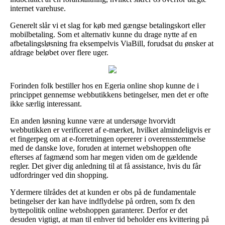
internet varehuse.
Generelt slår vi et slag for køb med gængse betalingskort eller
mobilbetaling. Som et alternativ kunne du drage nytte af en
afbetalingsløsning fra eksempelvis ViaBill, forudsat du ønsker at
afdrage beløbet over flere uger.
Forinden folk bestiller hos en Egeria online shop kunne de i
princippet gennemse webbutikkens betingelser, men det er ofte
ikke særlig interessant.
En anden løsning kunne være at undersøge hvorvidt
webbutikken er verificeret af e-mærket, hvilket almindeligvis er
et fingerpeg om at e-forretningen opererer i overensstemmelse
med de danske love, foruden at internet webshoppen ofte
efterses af fagmænd som har megen viden om de gældende
regler. Det giver dig anledning til at få assistance, hvis du får
udfordringer ved din shopping.
Ydermere tilrådes det at kunden er obs på de fundamentale
betingelser der kan have indflydelse på ordren, som fx den
byttepolitik online webshoppen garanterer. Derfor er det
desuden vigtigt, at man til enhver tid beholder ens kvittering på