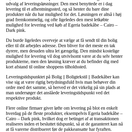
udvalg af leveringsløsninger. Den mest benyttede er i dag
levering til et afhentningssted, og så henter du bare dine
produkter når du har mulighed for det. Løsningen er altså i høj
grad fremkommelig, og ofte ligeledes den mest letkøbte
mulighed for levering ved køb af Egeria badekåbe – Cairo –
Dark pink.
Du burde ligeledes overveje at vælge at få sendt til din bolig
eller til dit arbejdes adresse. Den bliver for det meste en tak
dyrere, men desuden ultra let gængelig. Den mindst kostelige
mulighed for levering vil dog utvivlsomt være at du selv henter
produkterne, men den løsning kræver at du befinder dig med
kort afstand til online shoppens tilholdssted.
Leveringstidspunktet på Bolig || Boligtekstil || Badekåber kan
vise sig at være rigtig betydningsfuld hvis man behøver din
ordre med det samme, så herved er det virkelig på sin plads at
man undersøger det anslåede leveringstidspunkt ved det
respektive produkt.
Flere online firmaer giver løfte om levering på blot en enkelt
hverdag på de fleste produkter, eksempelvis Egeria badekåbe –
Cairo – Dark pink, hvilket dog er betinget af at transaktionen
realiseres inden et besluttet tidspunkt, så at de garanteret kan nå
at få varerne distribueret før de pakkeansatte har fyraften.