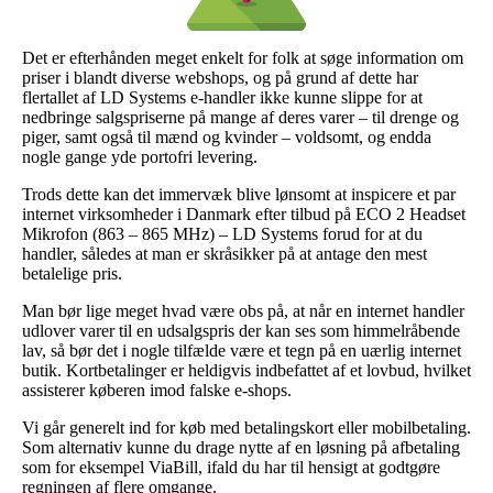
Det er efterhånden meget enkelt for folk at søge information om
priser i blandt diverse webshops, og på grund af dette har
flertallet af LD Systems e-handler ikke kunne slippe for at
nedbringe salgspriserne på mange af deres varer – til drenge og
piger, samt også til mænd og kvinder – voldsomt, og endda
nogle gange yde portofri levering.
Trods dette kan det immervæk blive lønsomt at inspicere et par
internet virksomheder i Danmark efter tilbud på ECO 2 Headset
Mikrofon (863 – 865 MHz) – LD Systems forud for at du
handler, således at man er skråsikker på at antage den mest
betalelige pris.
Man bør lige meget hvad være obs på, at når en internet handler
udlover varer til en udsalgspris der kan ses som himmelråbende
lav, så bør det i nogle tilfælde være et tegn på en uærlig internet
butik. Kortbetalinger er heldigvis indbefattet af et lovbud, hvilket
assisterer køberen imod falske e-shops.
Vi går generelt ind for køb med betalingskort eller mobilbetaling.
Som alternativ kunne du drage nytte af en løsning på afbetaling
som for eksempel ViaBill, ifald du har til hensigt at godtgøre
regningen af flere omgange.