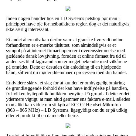
Inden nogen handler hos en LD Systems netshop bør man i
princippet have øje for netbutikkens regler, dog er det naturligvis
ikke særlig interessant.
Et andet alternativ kan derfor være at granske hvorvidt online
forhandleren er e-mærke tilsluttet, som almindeligvis er et
sympol på at internet firmaet opererer i overensstemmelse med
gældende dansk lovgivning, foruden at online firmaet fra tid til
anden ses til af fagmænd som er meget bekendte med vilkårene
på området. Dette er desuden din anledning til en hjælpende
hånd, såfremt du møder dilemmaer i processen med din handel.
Endvidere slår vi et slag for at kunden er omhyggelig omkring
de grundlæggende forhold der kan have indflydelse på handlen,
fx hvilken byttepolitik butikken benytter. På grund af dette er det
ydermere vigtigt, at man altid gemmer ens faktura e-mail, således
man altid kan vidne om sit køb af ECO 2 Headset Mikrofon
(863 – 865 MHz) – LD Systems, ligegyldigt om du er på udkig
efter et produkt til en dame eller herre.
Trustpilot fører til tilpas fine genveje til at undersøge en længere