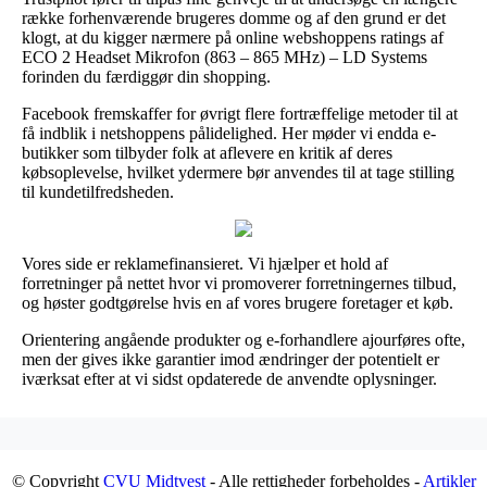
række forhenværende brugeres domme og af den grund er det
klogt, at du kigger nærmere på online webshoppens ratings af
ECO 2 Headset Mikrofon (863 – 865 MHz) – LD Systems
forinden du færdiggør din shopping.
Facebook fremskaffer for øvrigt flere fortræffelige metoder til at
få indblik i netshoppens pålidelighed. Her møder vi endda e-
butikker som tilbyder folk at aflevere en kritik af deres
købsoplevelse, hvilket ydermere bør anvendes til at tage stilling
til kundetilfredsheden.
Vores side er reklamefinansieret. Vi hjælper et hold af
forretninger på nettet hvor vi promoverer forretningernes tilbud,
og høster godtgørelse hvis en af vores brugere foretager et køb.
Orientering angående produkter og e-forhandlere ajourføres ofte,
men der gives ikke garantier imod ændringer der potentielt er
iværksat efter at vi sidst opdaterede de anvendte oplysninger.
© Copyright
CVU Midtvest
- Alle rettigheder forbeholdes -
Artikler