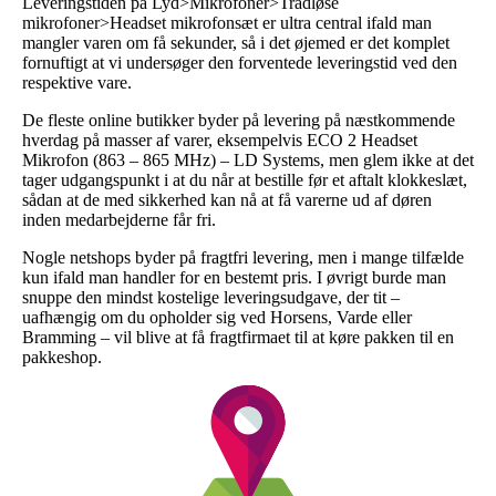
Leveringstiden på Lyd>Mikrofoner>Trådløse
mikrofoner>Headset mikrofonsæt er ultra central ifald man
mangler varen om få sekunder, så i det øjemed er det komplet
fornuftigt at vi undersøger den forventede leveringstid ved den
respektive vare.
De fleste online butikker byder på levering på næstkommende
hverdag på masser af varer, eksempelvis ECO 2 Headset
Mikrofon (863 – 865 MHz) – LD Systems, men glem ikke at det
tager udgangspunkt i at du når at bestille før et aftalt klokkeslæt,
sådan at de med sikkerhed kan nå at få varerne ud af døren
inden medarbejderne får fri.
Nogle netshops byder på fragtfri levering, men i mange tilfælde
kun ifald man handler for en bestemt pris. I øvrigt burde man
snuppe den mindst kostelige leveringsudgave, der tit –
uafhængig om du opholder sig ved Horsens, Varde eller
Bramming – vil blive at få fragtfirmaet til at køre pakken til en
pakkeshop.