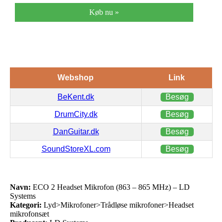
Køb nu »
Webshop
Link
BeKent.dk
Besøg
DrumCity.dk
Besøg
DanGuitar.dk
Besøg
SoundStoreXL.com
Besøg
Navn:
ECO 2 Headset Mikrofon (863 – 865 MHz) – LD
Systems
Kategori:
Lyd>Mikrofoner>Trådløse mikrofoner>Headset
mikrofonsæt