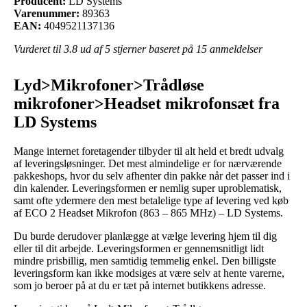
Producent:
LD Systems
Varenummer:
89363
EAN:
4049521137136
Vurderet til
3.8
ud af 5 stjerner baseret på
15
anmeldelser
Lyd>Mikrofoner>Trådløse
mikrofoner>Headset mikrofonsæt fra
LD Systems
Mange internet foretagender tilbyder til alt held et bredt udvalg
af leveringsløsninger. Det mest almindelige er for nærværende
pakkeshops, hvor du selv afhenter din pakke når det passer ind i
din kalender. Leveringsformen er nemlig super uproblematisk,
samt ofte ydermere den mest betalelige type af levering ved køb
af ECO 2 Headset Mikrofon (863 – 865 MHz) – LD Systems.
Du burde derudover planlægge at vælge levering hjem til dig
eller til dit arbejde. Leveringsformen er gennemsnitligt lidt
mindre prisbillig, men samtidig temmelig enkel. Den billigste
leveringsform kan ikke modsiges at være selv at hente varerne,
som jo beroer på at du er tæt på internet butikkens adresse.