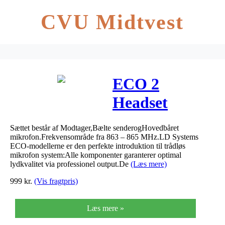
CVU Midtvest
ECO 2
Headset
Mikrofon (863
Sættet består af Modtager,Bælte senderogHovedbåret
– 865 MHz) –
mikrofon.Frekvensområde fra 863 – 865 MHz.LD Systems
ECO-modellerne er den perfekte introduktion til trådløs
LD Systems
mikrofon system:Alle komponenter garanterer optimal
lydkvalitet via professionel output.De
(Læs mere)
999
kr.
(Vis fragtpris)
Læs mere »