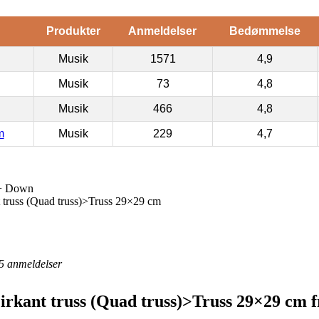
Produkter
Anmeldelser
Bedømmelse
Musik
1571
4,9
Musik
73
4,8
Musik
466
4,8
m
Musik
229
4,7
 + Down
 truss (Quad truss)>Truss 29×29 cm
5
anmeldelser
rkant truss (Quad truss)>Truss 29×29 cm 