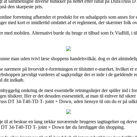
tigt at sammenligne diverse butikker på nettet efter rabat på DuraTrus
pnå den skarpeste pris.
line forretning afhænder et produkt for en udsalgspris som anses for e
er med kort er imidlertid omfattet af et reglement, der skærmer folk ov
ger med mobilen. Alternativt burde du bruge et tilbud som fx ViaBill, i t
nne man uden tvivl læse shoppens handelsvilkår, dog er det almindelig
 nærmere på hvorvidt e-forretningen er tilsluttet e-mærket, hvilket er e
t webshoppen jævnligt vurderes af sagkyndige der er inde i de gældende r
d dit indkøb.
mhyggelig omkring de mest essentielle retningslinjer der spiller ind i f
en tilsikrer. Her er det desuden essesentielt, at man til enhver tid sikre
Truss DT 34-T40-TD T- joint + Down, uden hensyn til om du er på udkig e
je til at beskue en lang række nuværende brugeres iagttagelser og derved 
s DT 34-T40-TD T- joint + Down før du færdiggør din shopping.