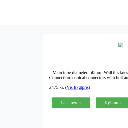
– Main tube diameter: 50mm- Wall thickne
Connection: conical connectors with bolt and
2475
kr.
(Vis fragtpris)
Læs mere »
Køb nu »