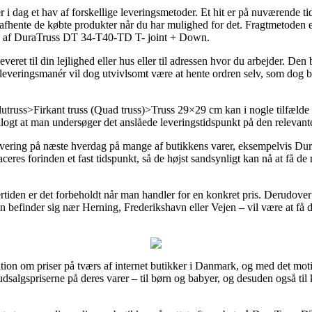
 i dag et hav af forskellige leveringsmetoder. Et hit er på nuværende tid
nne afhente de købte produkter når du har mulighed for det. Fragtmetoden 
øb af DuraTruss DT 34-T40-TD T- joint + Down.
everet til din lejlighed eller hus eller til adressen hvor du arbejder. De
 leveringsmanér vil dog utvivlsomt være at hente ordren selv, som dog be
russ>Firkant truss (Quad truss)>Truss 29×29 cm kan i nogle tilfælde v
d klogt at man undersøger det anslåede leveringstidspunkt på den relevant
m levering på næste hverdag på mange af butikkens varer, eksempelvis 
laceres forinden et fast tidspunkt, så de højst sandsynligt kan nå at få 
ertiden er det forbeholdt når man handler for en konkret pris. Derudov
befinder sig nær Herning, Frederikshavn eller Vejen – vil være at få dem
rmation om priser på tværs af internet butikker i Danmark, og med det mot
udsalgspriserne på deres varer – til børn og babyer, og desuden også ti