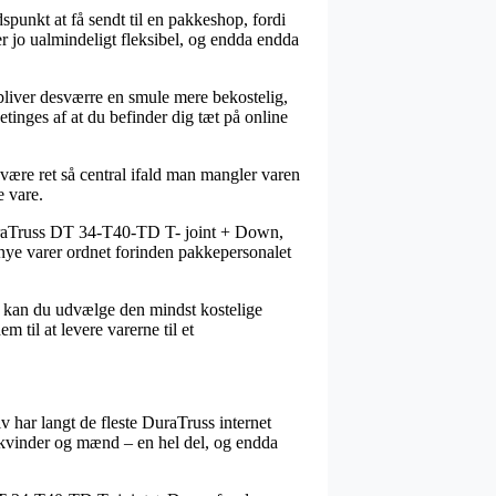
spunkt at få sendt til en pakkeshop, fordi
er jo ualmindeligt fleksibel, og endda endda
n bliver desværre en smule mere bekostelig,
tinges af at du befinder dig tæt på online
ære ret så central ifald man mangler varen
e vare.
DuraTruss DT 34-T40-TD T- joint + Down,
de nye varer ordnet forinden pakkepersonalet
er kan du udvælge den mindst kostelige
 til at levere varerne til et
iv har langt de fleste DuraTruss internet
l kvinder og mænd – en hel del, og endda