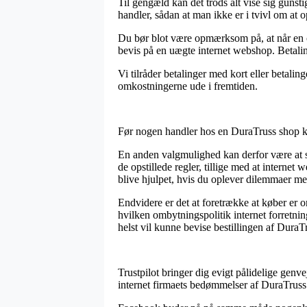
Til gengæld kan det trods alt vise sig guns
handler, sådan at man ikke er i tvivl om at o
Du bør blot være opmærksom på, at når en on
bevis på en uægte internet webshop. Betaling
Vi tilråder betalinger med kort eller betalin
omkostningerne ude i fremtiden.
Før nogen handler hos en DuraTruss shop ku
En anden valgmulighed kan derfor være at se
de opstillede regler, tillige med at interne
blive hjulpet, hvis du oplever dilemmaer me
Endvidere er det at foretrække at køber er o
hvilken ombytningspolitik internet forretning
helst vil kunne bevise bestillingen af Dura
Trustpilot bringer dig evigt pålidelige genve
internet firmaets bedømmelser af DuraTrus