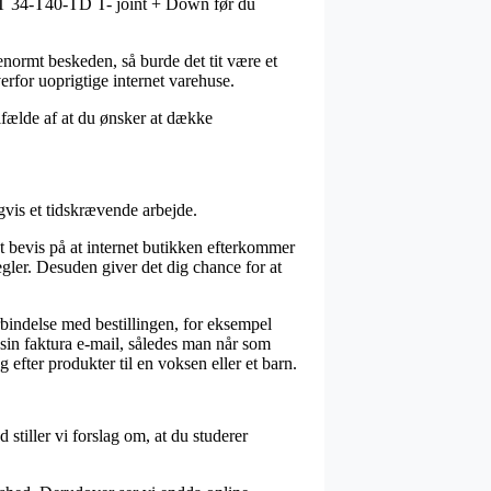
s DT 34-T40-TD T- joint + Down før du
normt beskeden, så burde det tit være et
erfor uoprigtige internet varehuse.
ilfælde af at du ønsker at dække
vis et tidskrævende arbejde.
t bevis på at internet butikken efterkommer
egler. Desuden giver det dig chance for at
orbindelse med bestillingen, for eksempel
r sin faktura e-mail, således man når som
fter produkter til en voksen eller et barn.
stiller vi forslag om, at du studerer