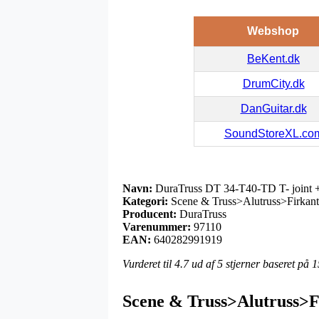
Webshop
BeKent.dk
DrumCity.dk
DanGuitar.dk
SoundStoreXL.co
Navn:
DuraTruss DT 34-T40-TD T- joint
Kategori:
Scene & Truss>Alutruss>Firkant
Producent:
DuraTruss
Varenummer:
97110
EAN:
640282991919
Vurderet til
4.7
ud af 5 stjerner baseret på
1
Scene & Truss>Alutruss>Fi