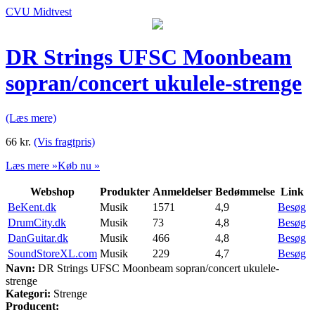
CVU Midtvest
DR Strings UFSC Moonbeam
sopran/concert ukulele-strenge
(Læs mere)
66
kr.
(Vis fragtpris)
Læs mere »
Køb nu »
Webshop
Produkter
Anmeldelser
Bedømmelse
Link
BeKent.dk
Musik
1571
4,9
Besøg
DrumCity.dk
Musik
73
4,8
Besøg
DanGuitar.dk
Musik
466
4,8
Besøg
SoundStoreXL.com
Musik
229
4,7
Besøg
Navn:
DR Strings UFSC Moonbeam sopran/concert ukulele-
strenge
Kategori:
Strenge
Producent: