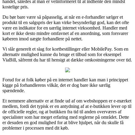
handel, således at man er velinformeret til at indhente den mindst
kostelige pris.
Du bør bare være så påpasselig, at når en e-forhandler sælger et
produkt til en salgspris der kan virke besynderligt god, kan det ofte
være en indikator for en uærlig internet virksomhed. Handler med
kort er ikke desto mindre omfavnet af en anordning, som forsvarer
køberen imod uægte forhandlere på nettet.
Vi slår generelt et slag for kortbestillinger eller MobilePay. Som en
alternativ mulighed kunne du bruge et tilbud som for eksempel
ViaBill, såfremt du har til hensigt at dække omkostningerne over tid.
Forud for at folk køber på en internet handler kan man i princippet
kigge på forhandlerens vilkår, det er dog bare ikke særlig
spændende.
Et nemmere alternativ er at finde ud af om webshoppen er e-mærket
medlem, fordi det typisk er en antydning af at e-butikken lever op til
de officielle regler, og at butikken fra tid til anden overværes af
specialister som har meget erfaring med reglerne på området. Dette
er desuden en god mulighed for at blive hjulpet, når du skulle få
problemer i processen med dit køb.