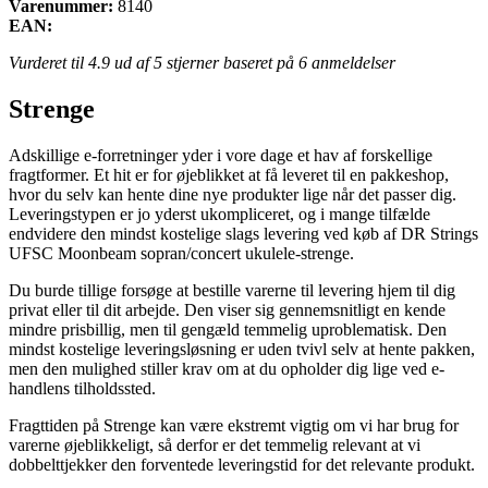
Varenummer:
8140
EAN:
Vurderet til
4.9
ud af 5 stjerner baseret på
6
anmeldelser
Strenge
Adskillige e-forretninger yder i vore dage et hav af forskellige
fragtformer. Et hit er for øjeblikket at få leveret til en pakkeshop,
hvor du selv kan hente dine nye produkter lige når det passer dig.
Leveringstypen er jo yderst ukompliceret, og i mange tilfælde
endvidere den mindst kostelige slags levering ved køb af DR Strings
UFSC Moonbeam sopran/concert ukulele-strenge.
Du burde tillige forsøge at bestille varerne til levering hjem til dig
privat eller til dit arbejde. Den viser sig gennemsnitligt en kende
mindre prisbillig, men til gengæld temmelig uproblematisk. Den
mindst kostelige leveringsløsning er uden tvivl selv at hente pakken,
men den mulighed stiller krav om at du opholder dig lige ved e-
handlens tilholdssted.
Fragttiden på Strenge kan være ekstremt vigtig om vi har brug for
varerne øjeblikkeligt, så derfor er det temmelig relevant at vi
dobbelttjekker den forventede leveringstid for det relevante produkt.