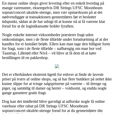
En masse online shops giver levering efter en enkelt hverdag på
mange varenumre, eksempelvis DR Strings UFSC Moonbeam
sopran/concert ukulele-strenge, men vær opmærksom på at det
nødvendiggør at transaktionen gennemføres før et besluttet
tidspunkt, sådan at de har udsigt til at kunne nå at få varerne klar
forud for at de logistikansatte holder fyraften.
Nogle enkelte internet virksomheder præsterer fragt uden
omkostninger, men i de fleste tilfælde under forudsætning af at der
handles for et fastslået beløb. Ellers kan man tage den billigste form
for fragt, som i de fleste tilfælde – uafhængig om man bor ved
Taastrup, Lillerød eller Nivå – vil blive at få dem til at køre
bestillingen til en pakkeshop.
Det er efterhånden ekstremt ligetil for enhver at finde de laveste
priser på tværs af online shops, og så har flere butikker på nettet ikke
kunne slippe for at tvinge salgspriserne på varerne – til drenge og
piger, og samtidig til damer og herrer – voldsomt, og endda nogle
gange garantere gratis fragt.
Dog kan det imidlertid blive gavnligt at udforske nogle få online
varehuse efter rabat på DR Strings UFSC Moonbeam
sopran/concert ukulele-strenge forud for at du gennemfører din