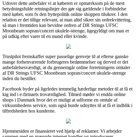
Udover dette anbefaler vi at køberen er opmærksom på de mest
betydningsfulde retningslinjer der gør sig gældende i forbindelse
med købet, som fx den byttepolitik online shoppen tilsikrer. I den
relation er det tillige relevant, at man altid sikrer sin ordrekvittering,
så man i fremtiden kan bevidne ordren af DR Strings UFSC
Moonbeam sopran/concert ukulele-strenge, ligegyldigt om man er
på udkig efter varer til en mand eller kvinde.
Trustpilot fremskaffer super passelige genveje til at efterse ganske
mange forhenværende forbrugeres bedømmelser og derved er det
anbefalelsesværdigt, at du gennemgår online forretningens omtaler
af DR Strings UFSC Moonbeam sopran/concert ukulele-strenge
inden du bestiller.
Facebook byder på ligeledes temmelig hæderlige metoder til at få et
kig ind i e-firmaets troværdighed. Tilmed møder vi endda online
shops i Danmark hvor det er muligt at udforme en omtale af
virksomhedens service, som også burde udnyttes til at få et indblik i
tilfredsheden hos kunderne.
Hjemmesiden er finansieret ved hjælp af reklamer. Vi arbejder
sammen med en mængde internet handler og introducerer