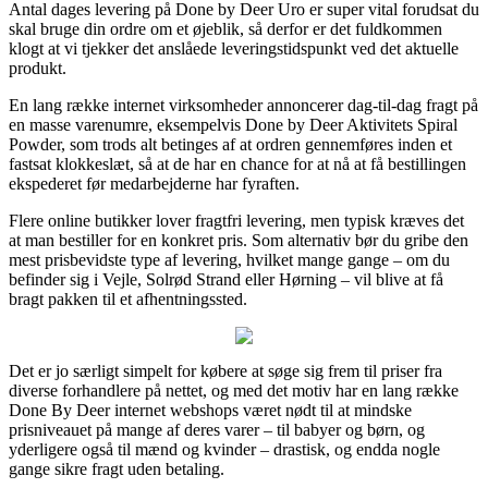
Antal dages levering på Done by Deer Uro er super vital forudsat du
skal bruge din ordre om et øjeblik, så derfor er det fuldkommen
klogt at vi tjekker det anslåede leveringstidspunkt ved det aktuelle
produkt.
En lang række internet virksomheder annoncerer dag-til-dag fragt på
en masse varenumre, eksempelvis Done by Deer Aktivitets Spiral
Powder, som trods alt betinges af at ordren gennemføres inden et
fastsat klokkeslæt, så at de har en chance for at nå at få bestillingen
ekspederet før medarbejderne har fyraften.
Flere online butikker lover fragtfri levering, men typisk kræves det
at man bestiller for en konkret pris. Som alternativ bør du gribe den
mest prisbevidste type af levering, hvilket mange gange – om du
befinder sig i Vejle, Solrød Strand eller Hørning – vil blive at få
bragt pakken til et afhentningssted.
Det er jo særligt simpelt for købere at søge sig frem til priser fra
diverse forhandlere på nettet, og med det motiv har en lang række
Done By Deer internet webshops været nødt til at mindske
prisniveauet på mange af deres varer – til babyer og børn, og
yderligere også til mænd og kvinder – drastisk, og endda nogle
gange sikre fragt uden betaling.