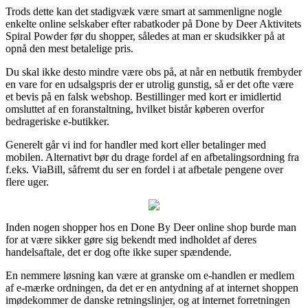
Trods dette kan det stadigvæk være smart at sammenligne nogle
enkelte online selskaber efter rabatkoder på Done by Deer Aktivitets
Spiral Powder før du shopper, således at man er skudsikker på at
opnå den mest betalelige pris.
Du skal ikke desto mindre være obs på, at når en netbutik frembyder
en vare for en udsalgspris der er utrolig gunstig, så er det ofte være
et bevis på en falsk webshop. Bestillinger med kort er imidlertid
omsluttet af en foranstaltning, hvilket bistår køberen overfor
bedrageriske e-butikker.
Generelt går vi ind for handler med kort eller betalinger med
mobilen. Alternativt bør du drage fordel af en afbetalingsordning fra
f.eks. ViaBill, såfremt du ser en fordel i at afbetale pengene over
flere uger.
Inden nogen shopper hos en Done By Deer online shop burde man
for at være sikker gøre sig bekendt med indholdet af deres
handelsaftale, det er dog ofte ikke super spændende.
En nemmere løsning kan være at granske om e-handlen er medlem
af e-mærke ordningen, da det er en antydning af at internet shoppen
imødekommer de danske retningslinjer, og at internet forretningen