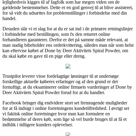
lejlighedsvis kigges til af fagfolk som har megen viden om de
gældende bestemmelser. Dette er en god genvej til at blive assisteret,
for så vidt du udsættes for problemstillinger i forbindelse med din
handel.
Desuden slår vi et slag for at du er sat ind i de primære retningslinjer
i forbindelse med bestillingen, som fx den returret online
forhandleren garanterer. Derfor er det på samme måde relevant, at
man stadig bibeholder ens ordrekvittering, således man når som helst
kan eftervise købet af Done by Deer Aktivitets Spiral Powder, om
du skal købe en gave til en pige eller dreng.
Trustpilot leverer visse fordelagtige løsninger til at undersøge
forskellige aktuelle køberes erfaringer og af den grund er det
fornuftigt, at du eksaminerer online firmaets vurderinger af Done by
Deer Aktivitets Spiral Powder forud for at du handler.
Facebook bringer dig endvidere stort set fremragende muligheder
for at få indsigt i online forretningens kundetilfredshed. I øvrigt ser
vi faktisk online forretninger hvor man kan formulere en
bedømmelse af deres køb, som lige så vel burde bruges til at få et
indblik i tidligere kunders oplevelser.