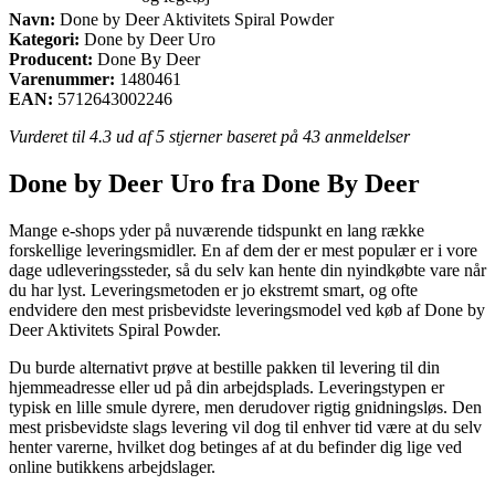
Navn:
Done by Deer Aktivitets Spiral Powder
Kategori:
Done by Deer Uro
Producent:
Done By Deer
Varenummer:
1480461
EAN:
5712643002246
Vurderet til
4.3
ud af 5 stjerner baseret på
43
anmeldelser
Done by Deer Uro fra Done By Deer
Mange e-shops yder på nuværende tidspunkt en lang række
forskellige leveringsmidler. En af dem der er mest populær er i vore
dage udleveringssteder, så du selv kan hente din nyindkøbte vare når
du har lyst. Leveringsmetoden er jo ekstremt smart, og ofte
endvidere den mest prisbevidste leveringsmodel ved køb af Done by
Deer Aktivitets Spiral Powder.
Du burde alternativt prøve at bestille pakken til levering til din
hjemmeadresse eller ud på din arbejdsplads. Leveringstypen er
typisk en lille smule dyrere, men derudover rigtig gnidningsløs. Den
mest prisbevidste slags levering vil dog til enhver tid være at du selv
henter varerne, hvilket dog betinges af at du befinder dig lige ved
online butikkens arbejdslager.