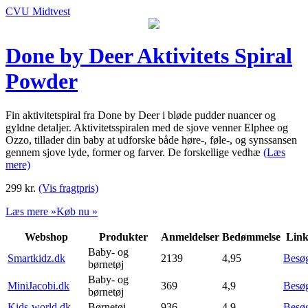
CVU Midtvest
Done by Deer Aktivitets Spiral
Powder
Fin aktivitetspiral fra Done by Deer i bløde pudder nuancer og
gyldne detaljer. Aktivitetsspiralen med de sjove venner Elphee og
Ozzo, tillader din baby at udforske både høre-, føle-, og synssansen
gennem sjove lyde, former og farver. De forskellige vedhæ
(Læs
mere)
299
kr.
(Vis fragtpris)
Læs mere »
Køb nu »
Webshop
Produkter
Anmeldelser
Bedømmelse
Lin
Baby- og
Smartkidz.dk
2139
4,95
Besø
børnetøj
Baby- og
MiniJacobi.dk
369
4,9
Besø
børnetøj
Kids-world.dk
Børnetøj
936
4,9
Besø