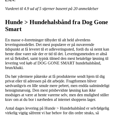
Vurderet til
4.9
ud af 5 stjerner baseret på
20
anmeldelser
Hunde > Hundehalsbånd fra Dog Gone
Smart
En masse e-forretninger tilbyder til alt held alverdens
leveringsmodeller. Det mest populære er på nuværende
tidspunkt at få leveret til et udleveringssted, fordi du så nemt kan
hente dine varer når der er tid til det. Leveringsmetoden er altså
ret så fleksibel, samt typisk tilmed den mest betalelige løsning til
levering ved køb af DOG GONE SMART hundehalsbånd,
brun/khaki.
Du bør ydermere påtænke at få produkterne sendt hjem til dig
privat eller til adressen på dit arbejde. Fragtformen bliver
sædvanligvis en lille smule mere pebret, men endda ualmindeligt
hensigtsmæssig. Den mest prisbevidste løsning kan ikke
modsiges at være at hente varerne selv, men den mulighed stiller
krav om at du bor i nærheden af internet shoppens lager.
Antal dages levering på Hunde > Hundehalsbånd er selvfølgelig
virkelig vigtig såfremt vi har behov for din ordre straks, så