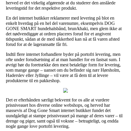
herved er det virkelig afgørende at du studerer den anslåede
leveringstid for det respektive produkt.
En del internet butikker reklamerer med levering på blot en
enkelt hverdag på en hel del varenumre, eksempelvis DOG
GONE SMART hundehalsbånd, brun/khaki, men glem ikke at
det nødvendiggør at ordren placeres forud for et angivent
tidspunkt, sådan at de med sikkerhed kan nå at få varen afsted
forud for at de lageransatte får fri.
Indtil flere internet forhandlere byder på portofri levering, men
ofte under forudsætning af at man handler for en fastsat sum. I
øvrigt bør du foretrække den mest betalelige form for levering,
som mange gange – uanset om du befinder sig nær Hørsholm,
Haderslev eller Jyllinge – vil være at få dem til at levere
produkterne til en pakkeshop.
Det er efterhånden særligt bekvemt for os alle at vurdere
prisniveauet hos diverse online webshops, og herved har
massevis af Dog Gone Smart internet butikker fundet det
uundgåeligt at stampe prisniveauet på mange af deres varer – til
drenge og piger, samt også til voksne – betragteligt, og endda
nogle gange love portofri levering.