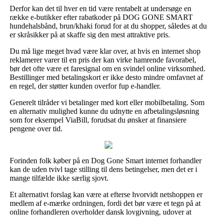
Derfor kan det til hver en tid være rentabelt at undersøge en
række e-butikker efter rabatkoder på DOG GONE SMART
hundehalsbånd, brun/khaki forud for at du shopper, således at du
er skråsikker på at skaffe sig den mest attraktive pris.
Du må lige meget hvad være klar over, at hvis en internet shop
reklamerer varer til en pris der kan virke hamrende favorabel,
bør det ofte være et faresignal om en svindel online virksomhed.
Bestillinger med betalingskort er ikke desto mindre omfavnet af
en regel, der støtter kunden overfor fup e-handler.
Generelt tilråder vi betalinger med kort eller mobilbetaling. Som
en alternativ mulighed kunne du udnytte en afbetalingsløsning
som for eksempel ViaBill, forudsat du ønsker at finansiere
pengene over tid.
Forinden folk køber på en Dog Gone Smart internet forhandler
kan de uden tvivl tage stilling til dens betingelser, men det er i
mange tilfælde ikke særlig sjovt.
Et alternativt forslag kan være at efterse hvorvidt netshoppen er
medlem af e-mærke ordningen, fordi det bør være et tegn på at
online forhandleren overholder dansk lovgivning, udover at