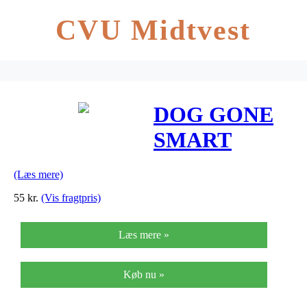
CVU Midtvest
DOG GONE
SMART
hundehalsbånd,
(Læs mere)
brun/khaki
55
kr.
(Vis fragtpris)
Læs mere »
Køb nu »