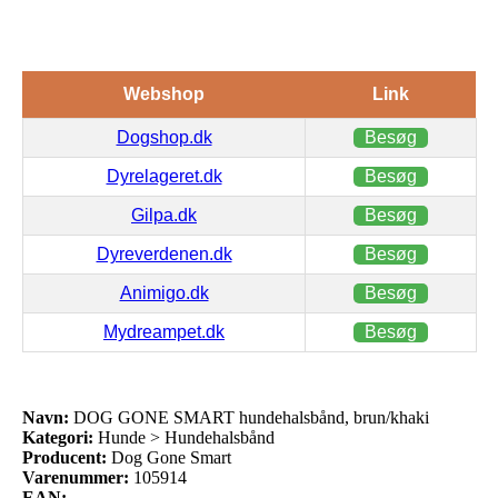
Webshop
Link
Dogshop.dk
Besøg
Dyrelageret.dk
Besøg
Gilpa.dk
Besøg
Dyreverdenen.dk
Besøg
Animigo.dk
Besøg
Mydreampet.dk
Besøg
Navn:
DOG GONE SMART hundehalsbånd, brun/khaki
Kategori:
Hunde > Hundehalsbånd
Producent:
Dog Gone Smart
Varenummer:
105914
EAN: