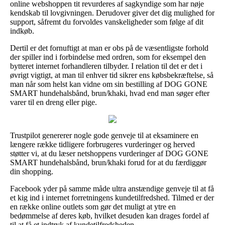
online webshoppen tit revurderes af sagkyndige som har nøje
kendskab til lovgivningen. Derudover giver det dig mulighed for
support, såfremt du forvoldes vanskeligheder som følge af dit
indkøb.
Dertil er det fornuftigt at man er obs på de væsentligste forhold
der spiller ind i forbindelse med ordren, som for eksempel den
bytteret internet forhandleren tilbyder. I relation til det er det i
øvrigt vigtigt, at man til enhver tid sikrer ens købsbekræftelse, så
man når som helst kan vidne om sin bestilling af DOG GONE
SMART hundehalsbånd, brun/khaki, hvad end man søger efter
varer til en dreng eller pige.
Trustpilot genererer nogle gode genveje til at eksaminere en
længere række tidligere forbrugeres vurderinger og herved
støtter vi, at du læser netshoppens vurderinger af DOG GONE
SMART hundehalsbånd, brun/khaki forud for at du færdiggør
din shopping.
Facebook yder på samme måde ultra anstændige genveje til at få
et kig ind i internet forretningens kundetilfredshed. Tilmed er der
en række online outlets som gør det muligt at ytre en
bedømmelse af deres køb, hvilket desuden kan drages fordel af
til at få et indtryk af kundetilfredsheden.