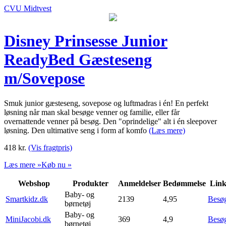
CVU Midtvest
Disney Prinsesse Junior
ReadyBed Gæsteseng
m/Sovepose
Smuk junior gæsteseng, sovepose og luftmadras i én! En perfekt
løsning når man skal besøge venner og familie, eller får
overnattende venner på besøg. Den "oprindelige" alt i én sleepover
løsning. Den ultimative seng i form af komfo
(Læs mere)
418
kr.
(Vis fragtpris)
Læs mere »
Køb nu »
Webshop
Produkter
Anmeldelser
Bedømmelse
Lin
Baby- og
Smartkidz.dk
2139
4,95
Besø
børnetøj
Baby- og
MiniJacobi.dk
369
4,9
Besø
børnetøj