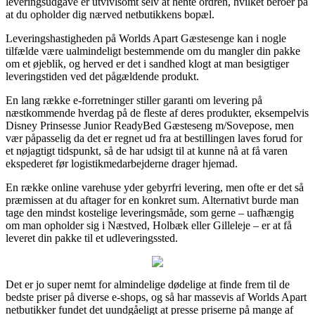
leveringsudgave er utvivlsomt selv at hente ordren, hvilket beroer på
at du opholder dig nærved netbutikkens bopæl.
Leveringshastigheden på Worlds Apart Gæstesenge kan i nogle
tilfælde være ualmindeligt bestemmende om du mangler din pakke
om et øjeblik, og herved er det i sandhed klogt at man besigtiger
leveringstiden ved det pågældende produkt.
En lang række e-forretninger stiller garanti om levering på
næstkommende hverdag på de fleste af deres produkter, eksempelvis
Disney Prinsesse Junior ReadyBed Gæsteseng m/Sovepose, men
vær påpasselig da det er regnet ud fra at bestillingen laves forud for
et nøjagtigt tidspunkt, så de har udsigt til at kunne nå at få varen
ekspederet før logistikmedarbejderne drager hjemad.
En række online varehuse yder gebyrfri levering, men ofte er det så
præmissen at du aftager for en konkret sum. Alternativt burde man
tage den mindst kostelige leveringsmåde, som gerne – uafhængig
om man opholder sig i Næstved, Holbæk eller Gilleleje – er at få
leveret din pakke til et udleveringssted.
Det er jo super nemt for almindelige dødelige at finde frem til de
bedste priser på diverse e-shops, og så har massevis af Worlds Apart
netbutikker fundet det uundgåeligt at presse priserne på mange af