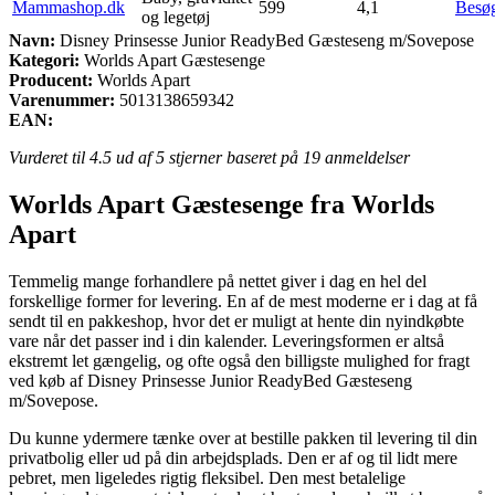
Mammashop.dk
599
4,1
Besø
og legetøj
Navn:
Disney Prinsesse Junior ReadyBed Gæsteseng m/Sovepose
Kategori:
Worlds Apart Gæstesenge
Producent:
Worlds Apart
Varenummer:
5013138659342
EAN:
Vurderet til
4.5
ud af 5 stjerner baseret på
19
anmeldelser
Worlds Apart Gæstesenge fra Worlds
Apart
Temmelig mange forhandlere på nettet giver i dag en hel del
forskellige former for levering. En af de mest moderne er i dag at få
sendt til en pakkeshop, hvor det er muligt at hente din nyindkøbte
vare når det passer ind i din kalender. Leveringsformen er altså
ekstremt let gængelig, og ofte også den billigste mulighed for fragt
ved køb af Disney Prinsesse Junior ReadyBed Gæsteseng
m/Sovepose.
Du kunne ydermere tænke over at bestille pakken til levering til din
privatbolig eller ud på din arbejdsplads. Den er af og til lidt mere
pebret, men ligeledes rigtig fleksibel. Den mest betalelige