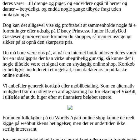
deres varer – til drenge og piger, og endvidere også til herrer og
damer – betydeligt, og endda nogle gange tilbyde fragt uden
omkostninger.
Dog kan det alligevel vise sig profitabelt at sammenholde nogle få e-
forretninger efter udsalg på Disney Prinsesse Junior ReadyBed
Gæsteseng m/Sovepose forinden du shopper, så man er usvigeligt
sikker på at opnå den skarpeste pris.
Du må bare være obs på, at når en internet butik udlover deres varer
for en udsalgspris der kan virke ubegribelig gunstig, så kunne det i
nogle tilfælde være et signal om en snydagtig online shop. Kortkøb
er heldigvis inkluderet i et regelsæt, som dækker os imod falske
online outlets.
Vi anbefaler generelt kortkøb eller mobilbetaling. Som en alternativ
mulighed bør du udnytte en afdragsløsning fra for eksempel ViaBill,
i tilfælde af at du higer efter at finansiere beløbet senere.
Forinden folk køber på en Worlds Apart online shop kunne de reelt
kigge på webbutikkens betingelser, men det er undertiden ikke
særlig interessant.
En anden valgmulighed kunne være at kontrollere om e-forretningen