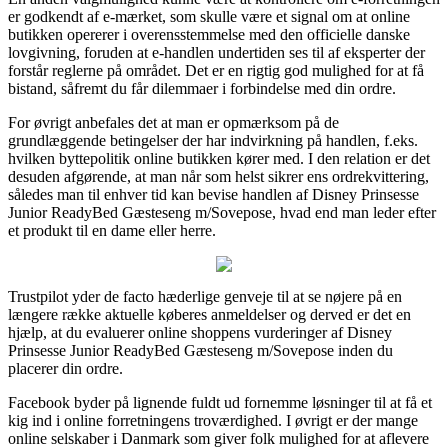
er godkendt af e-mærket, som skulle være et signal om at online
butikken opererer i overensstemmelse med den officielle danske
lovgivning, foruden at e-handlen undertiden ses til af eksperter der
forstår reglerne på området. Det er en rigtig god mulighed for at få
bistand, såfremt du får dilemmaer i forbindelse med din ordre.
For øvrigt anbefales det at man er opmærksom på de
grundlæggende betingelser der har indvirkning på handlen, f.eks.
hvilken byttepolitik online butikken kører med. I den relation er det
desuden afgørende, at man når som helst sikrer ens ordrekvittering,
således man til enhver tid kan bevise handlen af Disney Prinsesse
Junior ReadyBed Gæsteseng m/Sovepose, hvad end man leder efter
et produkt til en dame eller herre.
Trustpilot yder de facto hæderlige genveje til at se nøjere på en
længere række aktuelle køberes anmeldelser og derved er det en
hjælp, at du evaluerer online shoppens vurderinger af Disney
Prinsesse Junior ReadyBed Gæsteseng m/Sovepose inden du
placerer din ordre.
Facebook byder på lignende fuldt ud fornemme løsninger til at få et
kig ind i online forretningens troværdighed. I øvrigt er der mange
online selskaber i Danmark som giver folk mulighed for at aflevere