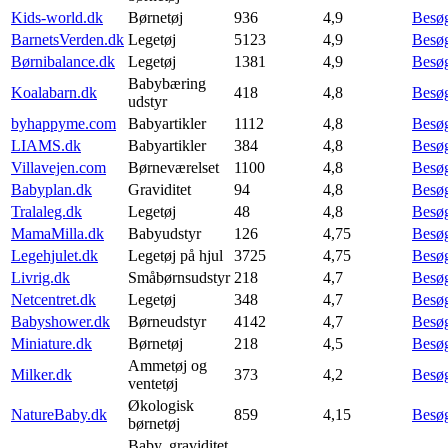
Kids-world.dk
Børnetøj
936
4,9
Besø
BarnetsVerden.dk
Legetøj
5123
4,9
Besø
Børnibalance.dk
Legetøj
1381
4,9
Besø
Babybæring
Koalabarn.dk
418
4,8
Besø
udstyr
byhappyme.com
Babyartikler
1112
4,8
Besø
LIAMS.dk
Babyartikler
384
4,8
Besø
Villavejen.com
Børneværelset
1100
4,8
Besø
Babyplan.dk
Graviditet
94
4,8
Besø
Tralaleg.dk
Legetøj
48
4,8
Besø
MamaMilla.dk
Babyudstyr
126
4,75
Besø
Legehjulet.dk
Legetøj på hjul
3725
4,75
Besø
Livrig.dk
Småbørnsudstyr
218
4,7
Besø
Netcentret.dk
Legetøj
348
4,7
Besø
Babyshower.dk
Børneudstyr
4142
4,7
Besø
Miniature.dk
Børnetøj
218
4,5
Besø
Ammetøj og
Milker.dk
373
4,2
Besø
ventetøj
Økologisk
NatureBaby.dk
859
4,15
Besø
børnetøj
Baby, graviditet