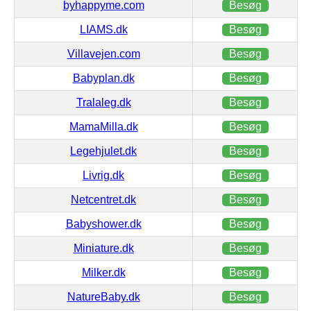
byhappyme.com
Besøg
LIAMS.dk
Besøg
Villavejen.com
Besøg
Babyplan.dk
Besøg
Tralaleg.dk
Besøg
MamaMilla.dk
Besøg
Legehjulet.dk
Besøg
Livrig.dk
Besøg
Netcentret.dk
Besøg
Babyshower.dk
Besøg
Miniature.dk
Besøg
Milker.dk
Besøg
NatureBaby.dk
Besøg