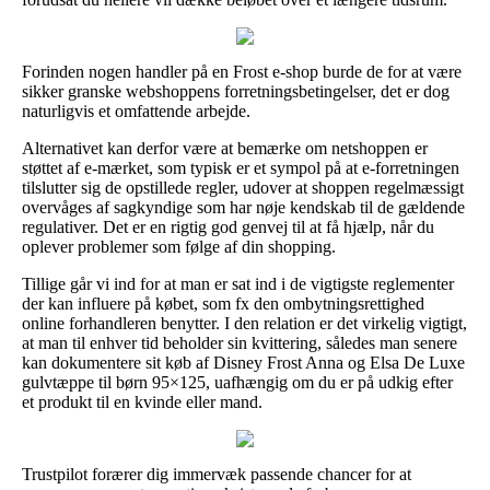
Forinden nogen handler på en Frost e-shop burde de for at være
sikker granske webshoppens forretningsbetingelser, det er dog
naturligvis et omfattende arbejde.
Alternativet kan derfor være at bemærke om netshoppen er
støttet af e-mærket, som typisk er et sympol på at e-forretningen
tilslutter sig de opstillede regler, udover at shoppen regelmæssigt
overvåges af sagkyndige som har nøje kendskab til de gældende
regulativer. Det er en rigtig god genvej til at få hjælp, når du
oplever problemer som følge af din shopping.
Tillige går vi ind for at man er sat ind i de vigtigste reglementer
der kan influere på købet, som fx den ombytningsrettighed
online forhandleren benytter. I den relation er det virkelig vigtigt,
at man til enhver tid beholder sin kvittering, således man senere
kan dokumentere sit køb af Disney Frost Anna og Elsa De Luxe
gulvtæppe til børn 95×125, uafhængig om du er på udkig efter
et produkt til en kvinde eller mand.
Trustpilot forærer dig immervæk passende chancer for at