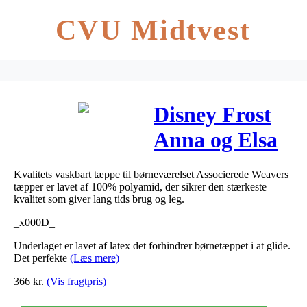
CVU Midtvest
Disney Frost
Anna og Elsa
De Luxe
Kvalitets vaskbart tæppe til børneværelset Associerede Weavers
gulvtæppe til
tæpper er lavet af 100% polyamid, der sikrer den stærkeste
kvalitet som giver lang tids brug og leg.
børn 95×125
_x000D_
Underlaget er lavet af latex det forhindrer børnetæppet i at glide.
Det perfekte
(Læs mere)
366
kr.
(Vis fragtpris)