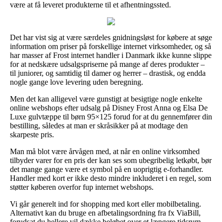
være at få leveret produkterne til et afhentningssted.
Det har vist sig at være særdeles gnidningsløst for købere at søge
information om priser på forskellige internet virksomheder, og så
har masser af Frost internet handler i Danmark ikke kunne slippe
for at nedskære udsalgspriserne på mange af deres produkter –
til juniorer, og samtidig til damer og herrer – drastisk, og endda
nogle gange love levering uden beregning.
Men det kan alligevel være gunstigt at besigtige nogle enkelte
online webshops efter udsalg på Disney Frost Anna og Elsa De
Luxe gulvtæppe til børn 95×125 forud for at du gennemfører din
bestilling, således at man er skråsikker på at modtage den
skarpeste pris.
Man må blot være årvågen med, at når en online virksomhed
tilbyder varer for en pris der kan ses som ubegribelig letkøbt, bør
det mange gange være et symbol på en uoprigtig e-forhandler.
Handler med kort er ikke desto mindre inkluderet i en regel, som
støtter køberen overfor fup internet webshops.
Vi går generelt ind for shopping med kort eller mobilbetaling.
Alternativt kan du bruge en afbetalingsordning fra fx ViaBill,
forudsat du hellere vil dække beløbet over et længere tidsrum.