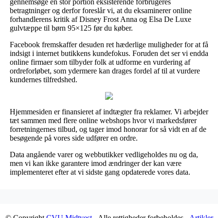
gennemsøge en stor portion eksisterende forbrugeres
betragtninger og derfor foreslår vi, at du eksaminerer online
forhandlerens kritik af Disney Frost Anna og Elsa De Luxe
gulvtæppe til børn 95×125 før du køber.
Facebook fremskaffer desuden ret hæderlige muligheder for at få
indsigt i internet butikkens kundefokus. Foruden det ser vi endda
online firmaer som tilbyder folk at udforme en vurdering af
ordreforløbet, som ydermere kan drages fordel af til at vurdere
kundernes tilfredshed.
Hjemmesiden er finansieret af indtægter fra reklamer. Vi arbejder
tæt sammen med flere online webshops hvor vi markedsfører
forretningernes tilbud, og tager imod honorar for så vidt en af de
besøgende på vores side udfører en ordre.
Data angående varer og webbutikker vedligeholdes nu og da,
men vi kan ikke garantere imod ændringer der kan være
implementeret efter at vi sidste gang opdaterede vores data.
© Copyright
CVU Midtvest
- Alle rettigheder forbeholdes -
Artikler