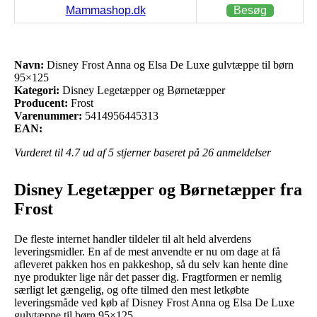
Mammashop.dk
Besøg
Navn:
Disney Frost Anna og Elsa De Luxe gulvtæppe til børn
95×125
Kategori:
Disney Legetæpper og Børnetæpper
Producent:
Frost
Varenummer:
5414956445313
EAN:
Vurderet til
4.7
ud af 5 stjerner baseret på
26
anmeldelser
Disney Legetæpper og Børnetæpper fra
Frost
De fleste internet handler tildeler til alt held alverdens
leveringsmidler. En af de mest anvendte er nu om dage at få
afleveret pakken hos en pakkeshop, så du selv kan hente dine
nye produkter lige når det passer dig. Fragtformen er nemlig
særligt let gængelig, og ofte tilmed den mest letkøbte
leveringsmåde ved køb af Disney Frost Anna og Elsa De Luxe
gulvtæppe til børn 95×125.