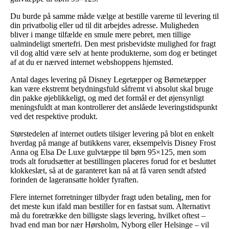
Du burde på samme måde vælge at bestille varerne til levering til
din privatbolig eller ud til dit arbejdes adresse. Muligheden
bliver i mange tilfælde en smule mere pebret, men tillige
ualmindeligt smertefri. Den mest prisbevidste mulighed for fragt
vil dog altid være selv at hente produkterne, som dog er betinget
af at du er nærved internet webshoppens hjemsted.
Antal dages levering på Disney Legetæpper og Børnetæpper
kan være ekstremt betydningsfuld såfremt vi absolut skal bruge
din pakke øjeblikkeligt, og med det formål er det øjensynligt
meningsfuldt at man kontrollerer det anslåede leveringstidspunkt
ved det respektive produkt.
Størstedelen af internet outlets tilsiger levering på blot en enkelt
hverdag på mange af butikkens varer, eksempelvis Disney Frost
Anna og Elsa De Luxe gulvtæppe til børn 95×125, men som
trods alt forudsætter at bestillingen placeres forud for et besluttet
klokkeslæt, så at de garanteret kan nå at få varen sendt afsted
forinden de lageransatte holder fyraften.
Flere internet forretninger tilbyder fragt uden betaling, men for
det meste kun ifald man bestiller for en fastsat sum. Alternativt
må du foretrække den billigste slags levering, hvilket oftest –
hvad end man bor nær Hørsholm, Nyborg eller Helsinge – vil