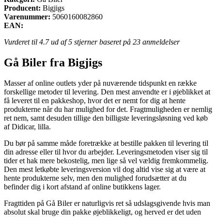
Producent:
Bigjigs
Varenummer:
5060160082860
EAN:
Vurderet til
4.7
ud af 5 stjerner baseret på
23
anmeldelser
Gå Biler fra Bigjigs
Masser af online outlets yder på nuværende tidspunkt en række
forskellige metoder til levering. Den mest anvendte er i øjeblikket at
få leveret til en pakkeshop, hvor det er nemt for dig at hente
produkterne når du har mulighed for det. Fragtmuligheden er nemlig
ret nem, samt desuden tillige den billigste leveringsløsning ved køb
af Didicar, lilla.
Du bør på samme måde foretrække at bestille pakken til levering til
din adresse eller til hvor du arbejder. Leveringsmetoden viser sig til
tider et hak mere bekostelig, men lige så vel vældig fremkommelig.
Den mest letkøbte leveringsversion vil dog altid vise sig at være at
hente produkterne selv, men den mulighed forudsætter at du
befinder dig i kort afstand af online butikkens lager.
Fragttiden på Gå Biler er naturligvis ret så udslagsgivende hvis man
absolut skal bruge din pakke øjeblikkeligt, og herved er det uden