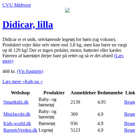
CVU Midtvest
Didicar, lilla
Didicar er et unik, selvkørende legetøj for børn (og voksne).
Produktet vejer ikke selv mere end 3,8 kg, men kan bære en vægt
op til 129 kg! Der er ingen pedaler, motor, batterier eller kæder.
Føreren af køretøjet drejer bare på rettet og så er det afsted
(Læs
mere)
468
kr.
(Vis fragtpris)
Læs mere »
Køb nu »
Webshop
Produkter
Anmeldelser
Bedømmelse
Lin
Baby- og
Smartkidz.dk
2139
4,95
Besø
børnetøj
Baby- og
MiniJacobi.dk
369
4,9
Besø
børnetøj
Kids-world.dk
Børnetøj
936
4,9
Besø
BarnetsVerden.dk
Legetøj
5123
4,9
Besø