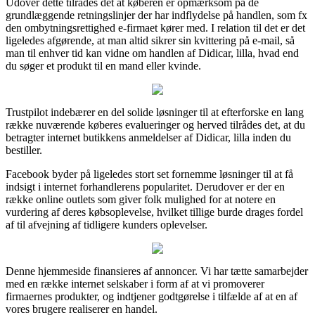
Udover dette tilrådes det at køberen er opmærksom på de
grundlæggende retningslinjer der har indflydelse på handlen, som fx
den ombytningsrettighed e-firmaet kører med. I relation til det er det
ligeledes afgørende, at man altid sikrer sin kvittering på e-mail, så
man til enhver tid kan vidne om handlen af Didicar, lilla, hvad end
du søger et produkt til en mand eller kvinde.
Trustpilot indebærer en del solide løsninger til at efterforske en lang
række nuværende køberes evalueringer og herved tilrådes det, at du
betragter internet butikkens anmeldelser af Didicar, lilla inden du
bestiller.
Facebook byder på ligeledes stort set fornemme løsninger til at få
indsigt i internet forhandlerens popularitet. Derudover er der en
række online outlets som giver folk mulighed for at notere en
vurdering af deres købsoplevelse, hvilket tillige burde drages fordel
af til afvejning af tidligere kunders oplevelser.
Denne hjemmeside finansieres af annoncer. Vi har tætte samarbejder
med en række internet selskaber i form af at vi promoverer
firmaernes produkter, og indtjener godtgørelse i tilfælde af at en af
vores brugere realiserer en handel.