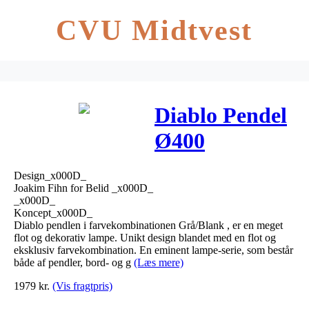
CVU Midtvest
Diablo Pendel
Ø400
Grå/Blank –
Design_x000D_
Belid
Joakim Fihn for Belid _x000D_
_x000D_
Koncept_x000D_
Diablo pendlen i farvekombinationen Grå/Blank , er en meget
flot og dekorativ lampe. Unikt design blandet med en flot og
eksklusiv farvekombination. En eminent lampe-serie, som består
både af pendler, bord- og g
(Læs mere)
1979
kr.
(Vis fragtpris)