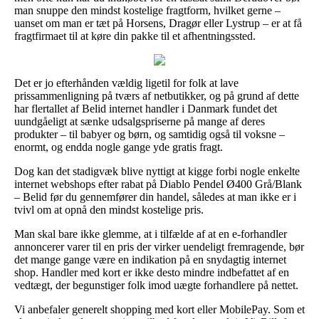
man snuppe den mindst kostelige fragtform, hvilket gerne –
uanset om man er tæt på Horsens, Dragør eller Lystrup – er at få
fragtfirmaet til at køre din pakke til et afhentningssted.
Det er jo efterhånden vældig ligetil for folk at lave
prissammenligning på tværs af netbutikker, og på grund af dette
har flertallet af Belid internet handler i Danmark fundet det
uundgåeligt at sænke udsalgspriserne på mange af deres
produkter – til babyer og børn, og samtidig også til voksne –
enormt, og endda nogle gange yde gratis fragt.
Dog kan det stadigvæk blive nyttigt at kigge forbi nogle enkelte
internet webshops efter rabat på Diablo Pendel Ø400 Grå/Blank
– Belid før du gennemfører din handel, således at man ikke er i
tvivl om at opnå den mindst kostelige pris.
Man skal bare ikke glemme, at i tilfælde af at en e-forhandler
annoncerer varer til en pris der virker uendeligt fremragende, bør
det mange gange være en indikation på en snydagtig internet
shop. Handler med kort er ikke desto mindre indbefattet af en
vedtægt, der begunstiger folk imod uægte forhandlere på nettet.
Vi anbefaler generelt shopping med kort eller MobilePay. Som et