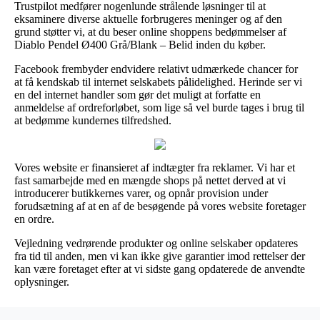
Trustpilot medfører nogenlunde strålende løsninger til at
eksaminere diverse aktuelle forbrugeres meninger og af den
grund støtter vi, at du beser online shoppens bedømmelser af
Diablo Pendel Ø400 Grå/Blank – Belid inden du køber.
Facebook frembyder endvidere relativt udmærkede chancer for
at få kendskab til internet selskabets pålidelighed. Herinde ser vi
en del internet handler som gør det muligt at forfatte en
anmeldelse af ordreforløbet, som lige så vel burde tages i brug til
at bedømme kundernes tilfredshed.
Vores website er finansieret af indtægter fra reklamer. Vi har et
fast samarbejde med en mængde shops på nettet derved at vi
introducerer butikkernes varer, og opnår provision under
forudsætning af at en af de besøgende på vores website foretager
en ordre.
Vejledning vedrørende produkter og online selskaber opdateres
fra tid til anden, men vi kan ikke give garantier imod rettelser der
kan være foretaget efter at vi sidste gang opdaterede de anvendte
oplysninger.