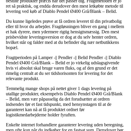
bestilte produkter præcis når det passer dig. Fragtmetoden er jo
ret så praktisk, og endda derudover den mest letkøbte metode til
levering ved køb af Diablo Pendel Ø400 Grå/Blank – Belid.
Du kunne ligeledes prøve at få ordren leveret til din privatbolig
eller til hvor du arbejder. Fragtløsningen bliver en gang i mellem
et hak dyrere, men ydermere rigtig hensigtsmæssig. Den mest
prisbevidste leveringsversion er dog at du selv henter ordren,
hvilket står og falder med at du befinder dig nær netbutikkens
bopæl.
Fragtperioden på Lamper -|| Pendler -|| Belid Pendler -|| Diablo
Pendel Ø400 Grå/Blank – Belid er jo virkelig udslagsgivende
hvis vi absolut skal bruge varen fluks, og af den grund er det
rimelig centralt at du ser tidshorisonten for levering for det
relevante produkt.
Temmelig mange shops på nettet giver 1 dags levering på
utallige produkter, eksempelvis Diablo Pendel Ø400 Grå/Blank
– Belid, men vær påpasselig da det forudsætter at ordren
indsendes før et fast tidspunkt, med hensynstagen til at de
garanteret kan nå at få produktet ordnet før
logistikmedarbejderne holder fyraften.
Enkelte internet forhandlere garanterer levering uden beregning,
men ofte kun når du indkøber for en fastsat sum. Derudover bør