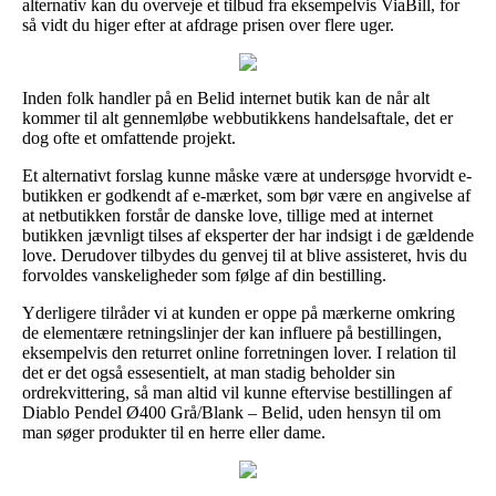
alternativ kan du overveje et tilbud fra eksempelvis ViaBill, for
så vidt du higer efter at afdrage prisen over flere uger.
Inden folk handler på en Belid internet butik kan de når alt
kommer til alt gennemløbe webbutikkens handelsaftale, det er
dog ofte et omfattende projekt.
Et alternativt forslag kunne måske være at undersøge hvorvidt e-
butikken er godkendt af e-mærket, som bør være en angivelse af
at netbutikken forstår de danske love, tillige med at internet
butikken jævnligt tilses af eksperter der har indsigt i de gældende
love. Derudover tilbydes du genvej til at blive assisteret, hvis du
forvoldes vanskeligheder som følge af din bestilling.
Yderligere tilråder vi at kunden er oppe på mærkerne omkring
de elementære retningslinjer der kan influere på bestillingen,
eksempelvis den returret online forretningen lover. I relation til
det er det også essesentielt, at man stadig beholder sin
ordrekvittering, så man altid vil kunne eftervise bestillingen af
Diablo Pendel Ø400 Grå/Blank – Belid, uden hensyn til om
man søger produkter til en herre eller dame.