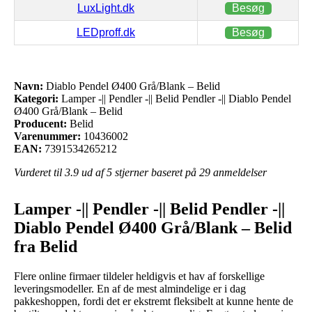
LuxLight.dk
Besøg
LEDproff.dk
Besøg
Navn:
Diablo Pendel Ø400 Grå/Blank – Belid
Kategori:
Lamper -|| Pendler -|| Belid Pendler -|| Diablo Pendel
Ø400 Grå/Blank – Belid
Producent:
Belid
Varenummer:
10436002
EAN:
7391534265212
Vurderet til
3.9
ud af 5 stjerner baseret på
29
anmeldelser
Lamper -|| Pendler -|| Belid Pendler -||
Diablo Pendel Ø400 Grå/Blank – Belid
fra Belid
Flere online firmaer tildeler heldigvis et hav af forskellige
leveringsmodeller. En af de mest almindelige er i dag
pakkeshoppen, fordi det er ekstremt fleksibelt at kunne hente de