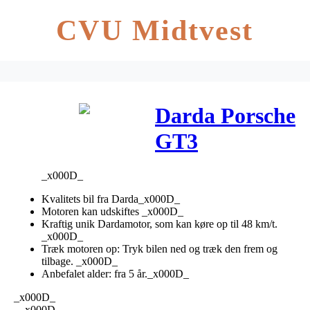
CVU Midtvest
Darda Porsche
GT3
_x000D_
Kvalitets bil fra Darda_x000D_
Motoren kan udskiftes _x000D_
Kraftig unik Dardamotor, som kan køre op til 48 km/t.
_x000D_
Træk motoren op: Tryk bilen ned og træk den frem og
tilbage. _x000D_
Anbefalet alder: fra 5 år._x000D_
_x000D_
. _x000D_