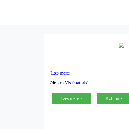
(Læs mere)
746
kr.
(Vis fragtpris)
Læs mere »
Køb nu »