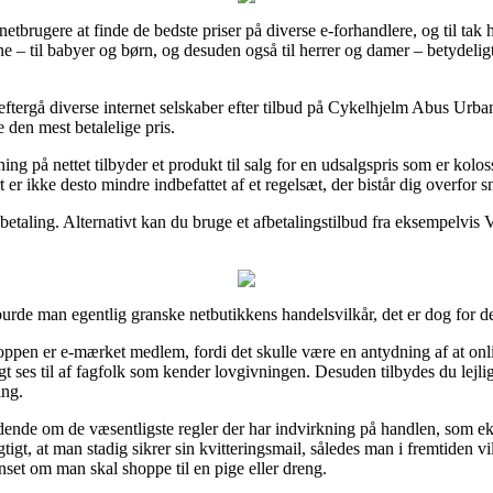
netbrugere at finde de bedste priser på diverse e-forhandlere, og til ta
rne – til babyer og børn, og desuden også til herrer og damer – betydelig
 eftergå diverse internet selskaber efter tilbud på Cykelhjelm Abus Urb
 den mest betalelige pris.
ing på nettet tilbyder et produkt til salg for en udsalgspris som er koloss
 er ikke desto mindre indbefattet af et regelsæt, der bistår dig overfor 
betaling. Alternativt kan du bruge et afbetalingstilbud fra eksempelvis Vi
burde man egentlig granske netbutikkens handelsvilkår, det er dog for d
en er e-mærket medlem, fordi det skulle være en antydning af at onli
ses til af fagfolk som kender lovgivningen. Desuden tilbydes du lejlighed
ing.
idende om de væsentligste regler der har indvirkning på handlen, som ek
gtigt, at man stadig sikrer sin kvitteringsmail, således man i fremtiden v
set om man skal shoppe til en pige eller dreng.