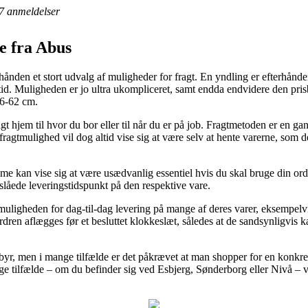
7
anmeldelser
e fra Abus
ånden et stort udvalg af muligheder for fragt. En yndling er efterhånde
tid. Muligheden er jo ultra ukompliceret, samt endda endvidere den prisb
56-62 cm.
agt hjem til hvor du bor eller til når du er på job. Fragtmetoden er en 
ragtmulighed vil dog altid vise sig at være selv at hente varerne, som d
 kan vise sig at være usædvanlig essentiel hvis du skal bruge din ordre
nslåede leveringstidspunkt på den respektive vare.
 muligheden for dag-til-dag levering på mange af deres varer, eksempe
rdren aflægges før et besluttet klokkeslæt, således at de sandsynligvis ka
gebyr, men i mange tilfælde er det påkrævet at man shopper for en konk
e tilfælde – om du befinder sig ved Esbjerg, Sønderborg eller Nivå – vil