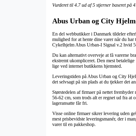
Vurderet til
4.7
ud af 5 stjerner baseret på
4
Abus Urban og City Hjelm
En del webbutikker i Danmark tildeler efterh
mulighed for at hente dine varer når du har 
Cykelhjelm Abus Urban-I Signal v.2 hvid 
Du kan alternativt overveje at få varerne br
ekstremt ukompliceret. Den mest betalelige f
lige ved internet butikkens hjemsted.
Leveringstiden på Abus Urban og City Hjelme
det selvsagt på sin plads at du tjekker det a
Størstedelen af firmaer på nettet frembyder
56-62 cm, som trods alt er regnet ud fra at o
lageransatte får fri.
Visse online firmaer sikrer levering uden 
mest prisbevidste leveringsmanér, der i mang
varer til en pakkeshop.