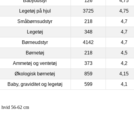
Babyudstyr
126
4,75
Legetøj på hjul
3725
4,75
Småbørnsudstyr
218
4,7
Legetøj
348
4,7
Børneudstyr
4142
4,7
Børnetøj
218
4,5
Ammetøj og ventetøj
373
4,2
Økologisk børnetøj
859
4,15
Baby, graviditet og legetøj
599
4,1
2 hvid 56-62 cm