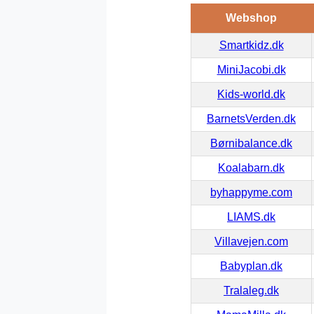
Webshop
Smartkidz.dk
MiniJacobi.dk
Kids-world.dk
BarnetsVerden.dk
Børnibalance.dk
Koalabarn.dk
byhappyme.com
LIAMS.dk
Villavejen.com
Babyplan.dk
Tralaleg.dk