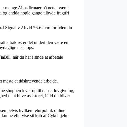
k har mange Abus firmaer på nettet været
t, og endda nogle gange tilbyde fragtfri
an-I Signal v.2 hvid 56-62 cm forinden du
alt attraktiv, er det undertiden være en
snydagtige netshops.
aBill, når du har i sinde at afbetale
et meste et tidskrævende arbejde.
ne shoppen lever op til dansk lovgivning,
 til at blive assisteret, ifald du bliver
sempelvis hvilken returpolitik online
il kunne eftervise sit køb af Cykelhjelm