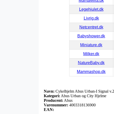
MamaMilla.dk
Legehjulet.dk
Livrig.dk
Netcentret.dk
Babyshower.dk
Miniature.dk
Milker.dk
NatureBaby.dk
Mammashop.dk
Navn:
Cykelhjelm Abus Urban-I Signal v.
Kategori:
Abus Urban og City Hjelme
Producent:
Abus
Varenummer:
4003318136900
EAN: