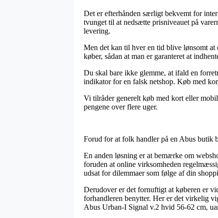
Det er efterhånden særligt bekvemt for inter
tvunget til at nedsætte prisniveauet på vare
levering.
Men det kan til hver en tid blive lønsomt at
køber, sådan at man er garanteret at indhente
Du skal bare ikke glemme, at ifald en forretn
indikator for en falsk netshop. Køb med kort
Vi tilråder generelt køb med kort eller mobil
pengene over flere uger.
Forud for at folk handler på en Abus butik 
En anden løsning er at bemærke om webshopp
foruden at online virksomheden regelmæssigt 
udsat for dilemmaer som følge af din shopp
Derudover er det fornuftigt at køberen er v
forhandleren benytter. Her er det virkelig vi
Abus Urban-I Signal v.2 hvid 56-62 cm, uan