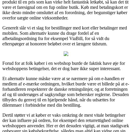
produkt til en pris som kan virke helt fantastisk letkøbt, så kan det tit
være et faresignal om en fup online butik. Køb med betalingskort er
ikke desto mindre omsluttet af en forordning, der begunstiger køber
overfor uægte online virksomheder.
Generelt slår vi et slag for bestillinger med kort eller betalinger med
mobilen. Som alternativ kunne du drage fordel af en
afbetalingsordning fra for eksempel ViaBill, for så vidt du
efterspørger at honorere beløbet over et længere tidsrum.
Forud for at folk køber i en webshop burde de faktisk have øje for
webshoppens betingelser, det er dog bare ikke super interessant.
Et alternativ kunne måske være at se nærmere på om e-handlen er
medlem af e-mærke ordningen, hvilket burde være et billede på at e-
forhandleren respekterer de danske retningslinjer, og at forretningen
af og til undersøges af sagkyndige som behersker reglerne. Desuden
tilbydes du genvej til en hjælpende hånd, når du udsættes for
dilemmaer i forbindelse med din bestilling.
Dertil støtter vi at køber er vaks omkring de mest vitale betingelser
der kan influere på ordren, for eksempel den returrettighed online
webshoppen anvender. Her er det desuden vigtigt, at man stadigvæk
opbevarer sin købsbekræftelse, således man altid kan vidne om sin