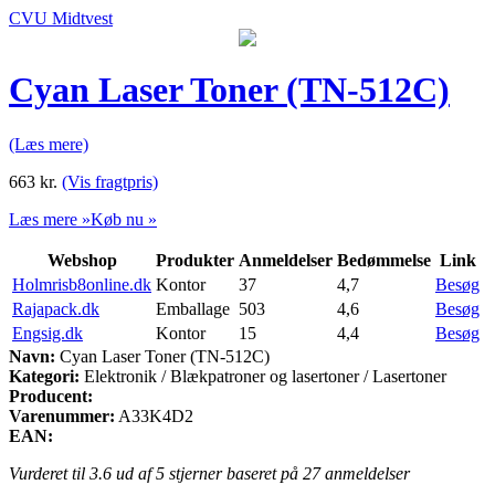
CVU Midtvest
Cyan Laser Toner (TN-512C)
(Læs mere)
663
kr.
(Vis fragtpris)
Læs mere »
Køb nu »
Webshop
Produkter
Anmeldelser
Bedømmelse
Link
Holmrisb8online.dk
Kontor
37
4,7
Besøg
Rajapack.dk
Emballage
503
4,6
Besøg
Engsig.dk
Kontor
15
4,4
Besøg
Navn:
Cyan Laser Toner (TN-512C)
Kategori:
Elektronik / Blækpatroner og lasertoner / Lasertoner
Producent:
Varenummer:
A33K4D2
EAN:
Vurderet til
3.6
ud af 5 stjerner baseret på
27
anmeldelser