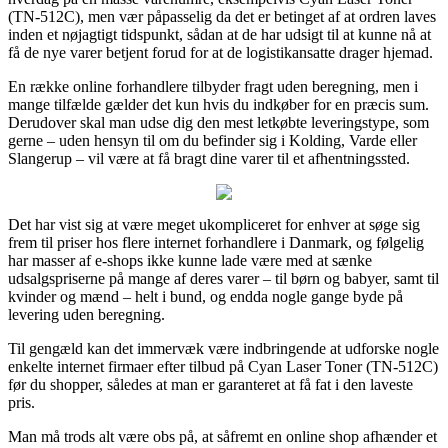
(TN-512C), men vær påpasselig da det er betinget af at ordren laves
inden et nøjagtigt tidspunkt, sådan at de har udsigt til at kunne nå at
få de nye varer betjent forud for at de logistikansatte drager hjemad.
En række online forhandlere tilbyder fragt uden beregning, men i
mange tilfælde gælder det kun hvis du indkøber for en præcis sum.
Derudover skal man udse dig den mest letkøbte leveringstype, som
gerne – uden hensyn til om du befinder sig i Kolding, Varde eller
Slangerup – vil være at få bragt dine varer til et afhentningssted.
Det har vist sig at være meget ukompliceret for enhver at søge sig
frem til priser hos flere internet forhandlere i Danmark, og følgelig
har masser af e-shops ikke kunne lade være med at sænke
udsalgspriserne på mange af deres varer – til børn og babyer, samt til
kvinder og mænd – helt i bund, og endda nogle gange byde på
levering uden beregning.
Til gengæld kan det immervæk være indbringende at udforske nogle
enkelte internet firmaer efter tilbud på Cyan Laser Toner (TN-512C)
før du shopper, således at man er garanteret at få fat i den laveste
pris.
Man må trods alt være obs på, at såfremt en online shop afhænder et