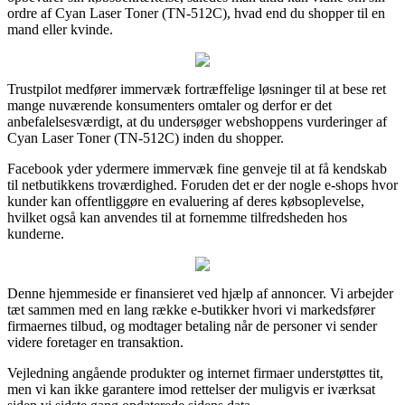
ordre af Cyan Laser Toner (TN-512C), hvad end du shopper til en
mand eller kvinde.
Trustpilot medfører immervæk fortræffelige løsninger til at bese ret
mange nuværende konsumenters omtaler og derfor er det
anbefalelsesværdigt, at du undersøger webshoppens vurderinger af
Cyan Laser Toner (TN-512C) inden du shopper.
Facebook yder ydermere immervæk fine genveje til at få kendskab
til netbutikkens troværdighed. Foruden det er der nogle e-shops hvor
kunder kan offentliggøre en evaluering af deres købsoplevelse,
hvilket også kan anvendes til at fornemme tilfredsheden hos
kunderne.
Denne hjemmeside er finansieret ved hjælp af annoncer. Vi arbejder
tæt sammen med en lang række e-butikker hvori vi markedsfører
firmaernes tilbud, og modtager betaling når de personer vi sender
videre foretager en transaktion.
Vejledning angående produkter og internet firmaer understøttes tit,
men vi kan ikke garantere imod rettelser der muligvis er iværksat