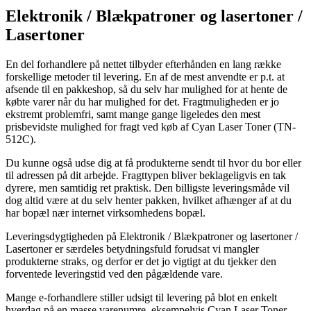
Elektronik / Blækpatroner og lasertoner /
Lasertoner
En del forhandlere på nettet tilbyder efterhånden en lang række
forskellige metoder til levering. En af de mest anvendte er p.t. at
afsende til en pakkeshop, så du selv har mulighed for at hente de
købte varer når du har mulighed for det. Fragtmuligheden er jo
ekstremt problemfri, samt mange gange ligeledes den mest
prisbevidste mulighed for fragt ved køb af Cyan Laser Toner (TN-
512C).
Du kunne også udse dig at få produkterne sendt til hvor du bor eller
til adressen på dit arbejde. Fragttypen bliver beklageligvis en tak
dyrere, men samtidig ret praktisk. Den billigste leveringsmåde vil
dog altid være at du selv henter pakken, hvilket afhænger af at du
har bopæl nær internet virksomhedens bopæl.
Leveringsdygtigheden på Elektronik / Blækpatroner og lasertoner /
Lasertoner er særdeles betydningsfuld forudsat vi mangler
produkterne straks, og derfor er det jo vigtigt at du tjekker den
forventede leveringstid ved den pågældende vare.
Mange e-forhandlere stiller udsigt til levering på blot en enkelt
hverdag på en masse varenumre, eksempelvis Cyan Laser Toner