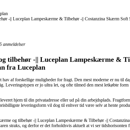
plan
hør -|| Luceplan Lampeskærme & Tilbehør -|| Costanzina Skærm Soft 
5
anmeldelser
 tilbehør -|| Luceplan Lampeskærme & Til
an fra Luceplan
et hav af forskellige muligheder for fragt. Den mest moderne er nu til d
dig. Leveringstypen er jo ultra let, og ofte tilmed den mest letkøbte fo
everet hjem til din privatadresse eller ud på din arbejdsplads. Fragtfor
isbilligste leveringsform vil dog til enhver tid være selv at hente pro
kærme og tilbehør -|| Luceplan Lampeskærme & Tilbehør -|| Costanzina
aren straks, og derfor er det forholdsvis aktuelt at vi ser tidshorisonten 