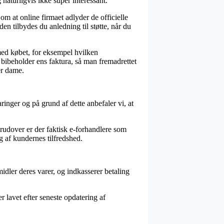
naturligvis ikke super interessant.
m at online firmaet adlyder de officielle
n tilbydes du anledning til støtte, når du
med købet, for eksempel hvilken
 bibeholder ens faktura, så man fremadrettet
er dame.
inger og på grund af dette anbefaler vi, at
udover er der faktisk e-forhandlere som
g af kundernes tilfredshed.
idler deres varer, og indkasserer betaling
 lavet efter seneste opdatering af