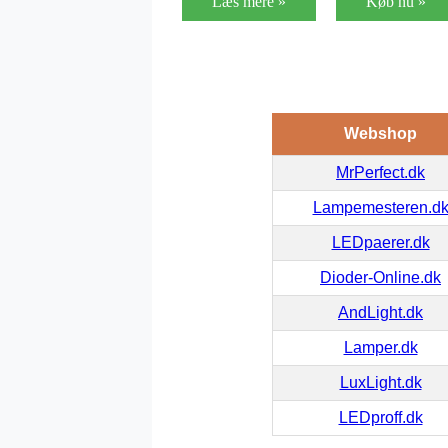
Læs mere »
Køb nu »
Webshop
MrPerfect.dk
Lampemesteren.d
LEDpaerer.dk
Dioder-Online.dk
AndLight.dk
Lamper.dk
LuxLight.dk
LEDproff.dk