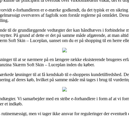
 kunne de principielt få overblik over virksomhedens vilkår, det er dog 
vidt e-forhandleren er e-mærke godkendt, da det typisk er en sikring o
egelmæssigt overværes af fagfolk som forstår reglerne på området. Desude
ling.
gende til de grundlæggende vedtægter der kan håndhæves i forbindelse 
enytter. På grund af dette er det på samme måde afgørende, at man altid
ærm Soft Skin – Luceplan, uanset om du er på shopping til en herre ell
ninger til at se nærmere på en længere række eksisterende brugeres erfar
ostanzina Skærm Soft Skin – Luceplan inden du køber.
ede løsninger til at få kendskab til e-shoppens kundetilfredshed. Der
uering af deres køb, hvilket på samme måde må tages i brug til vurderin
dtægter. Vi samarbejder med en stribe e-forhandlere i form af at vi form
er et indkøb.
utinemæssigt, men vi tager ikke ansvar for reguleringer der eventuelt er