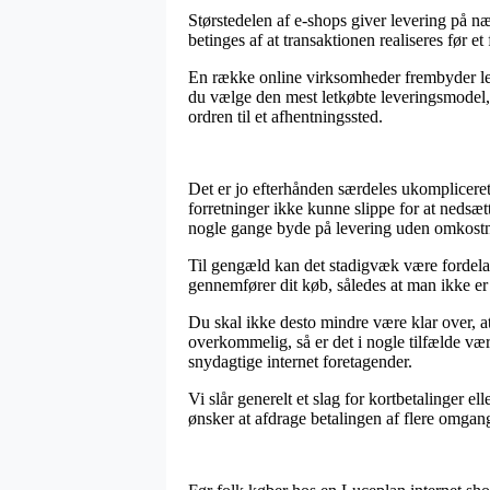
Størstedelen af e-shops giver levering på
betinges af at transaktionen realiseres før e
En række online virksomheder frembyder lev
du vælge den mest letkøbte leveringsmodel, 
ordren til et afhentningssted.
Det er jo efterhånden særdeles ukompliceret 
forretninger ikke kunne slippe for at nedsæt
nogle gange byde på levering uden omkostn
Til gengæld kan det stadigvæk være fordela
gennemfører dit køb, således at man ikke er i
Du skal ikke desto mindre være klar over, at
overkommelig, så er det i nogle tilfælde vær
snydagtige internet foretagender.
Vi slår generelt et slag for kortbetalinger e
ønsker at afdrage betalingen af flere omgan