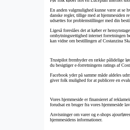
Før folk køber hos en Luceplan internet shop
En anden valgmulighed kunne være at se hvor
danske regler, tillige med at hjemmesiden r
udsættes for problemstillinger med din bestil
Ligeså foreslåes det at køber er hensynsta
ombytningsrettighed internet forretningen b
kan vidne om bestillingen af Costanzina Sk
Trustpilot frembyder en række pålidelige løs
du besigtiger e-forretningens ratings af C
Facebook yder på samme måde aldeles udmærk
giver folk mulighed for at publicere en eval
Vores hjemmeside er finansieret af reklamein
forudsat en bruger fra vores hjemmeside lav
Anvisninger om varer og e-shops ajourføres r
hjemmesidens informationer.