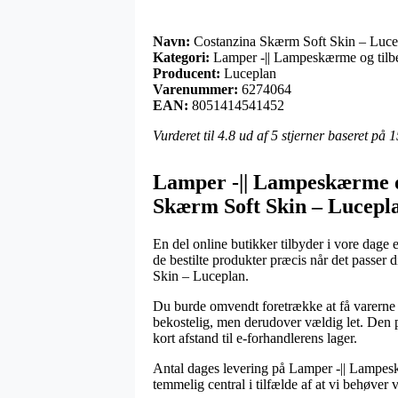
Navn:
Costanzina Skærm Soft Skin – Luce
Kategori:
Lamper -|| Lampeskærme og tilbe
Producent:
Luceplan
Varenummer:
6274064
EAN:
8051414541452
Vurderet til
4.8
ud af 5 stjerner baseret på
1
Lamper -|| Lampeskærme og
Skærm Soft Skin – Lucepl
En del online butikker tilbyder i vore dage 
de bestilte produkter præcis når det passer 
Skin – Luceplan.
Du burde omvendt foretrække at få varerne l
bekostelig, men derudover vældig let. Den pr
kort afstand til e-forhandlerens lager.
Antal dages levering på Lamper -|| Lampes
temmelig central i tilfælde af at vi behøver v