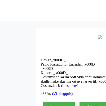
Design_x000D_
Paolo Rizzatto for Luceplan_x000D_
_x000D_
Koncept_x000D_
Costanzina Skærm Soft Skin er nu kommet som
skulle friske skærme og nye farver til._x0
Costanzina b
(Læs mere)
438
kr.
(Vis fragtpris)