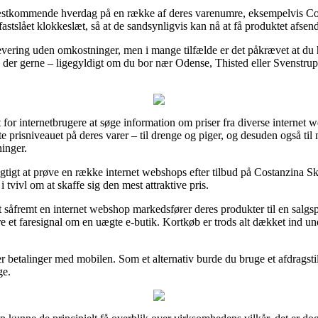
 næstkommende hverdag på en række af deres varenumre, eksempelvis C
t fastslået klokkeslæt, så at de sandsynligvis kan nå at få produktet afse
ering uden omkostninger, men i mange tilfælde er det påkrævet at du ha
der gerne – ligegyldigt om du bor nær Odense, Thisted eller Svenstrup – 
for internetbrugere at søge information om priser fra diverse internet w
te prisniveauet på deres varer – til drenge og piger, og desuden også t
inger.
gtigt at prøve en række internet webshops efter tilbud på Costanzina 
 tvivl om at skaffe sig den mest attraktive pris.
 såfremt en internet webshop markedsfører deres produkter til en salgsp
e et faresignal om en uægte e-butik. Kortkøb er trods alt dækket ind und
ller betalinger med mobilen. Som et alternativ burde du bruge et afdragst
ge.