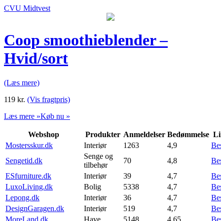
CVU Midtvest
Coop smoothieblender –
Hvid/sort
(Læs mere)
119
kr.
(Vis fragtpris)
Læs mere »
Køb nu »
Webshop
Produkter
Anmeldelser
Bedømmelse
Li
Mostersskur.dk
Interiør
1263
4,9
Be
Senge og
Sengetid.dk
70
4,8
Be
tilbehør
ESfurniture.dk
Interiør
39
4,7
Be
LuxoLiving.dk
Bolig
5338
4,7
Be
Lepong.dk
Interiør
36
4,7
Be
DesignGaragen.dk
Interiør
519
4,7
Be
MoreLand.dk
Have
5148
4,65
Be