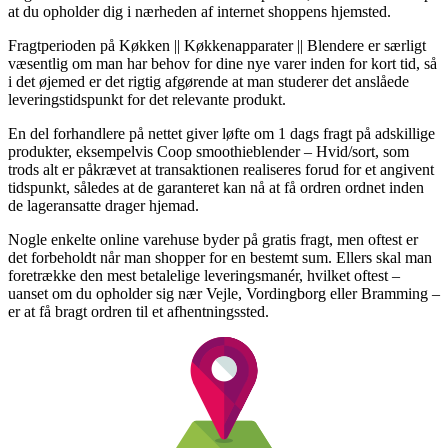
at du opholder dig i nærheden af internet shoppens hjemsted.
Fragtperioden på Køkken || Køkkenapparater || Blendere er særligt
væsentlig om man har behov for dine nye varer inden for kort tid, så
i det øjemed er det rigtig afgørende at man studerer det anslåede
leveringstidspunkt for det relevante produkt.
En del forhandlere på nettet giver løfte om 1 dags fragt på adskillige
produkter, eksempelvis Coop smoothieblender – Hvid/sort, som
trods alt er påkrævet at transaktionen realiseres forud for et angivent
tidspunkt, således at de garanteret kan nå at få ordren ordnet inden
de lageransatte drager hjemad.
Nogle enkelte online varehuse byder på gratis fragt, men oftest er
det forbeholdt når man shopper for en bestemt sum. Ellers skal man
foretrække den mest betalelige leveringsmanér, hvilket oftest –
uanset om du opholder sig nær Vejle, Vordingborg eller Bramming –
er at få bragt ordren til et afhentningssted.