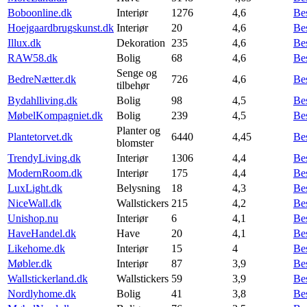
Boboonline.dk
Interiør
1276
4,6
Be
Hoejgaardbrugskunst.dk
Interiør
20
4,6
Be
Illux.dk
Dekoration
235
4,6
Be
RAW58.dk
Bolig
68
4,6
Be
Senge og
BedreNætter.dk
726
4,6
Be
tilbehør
Bydahlliving.dk
Bolig
98
4,5
Be
MøbelKompagniet.dk
Bolig
239
4,5
Be
Planter og
Plantetorvet.dk
6440
4,45
Be
blomster
TrendyLiving.dk
Interiør
1306
4,4
Be
ModernRoom.dk
Interiør
175
4,4
Be
LuxLight.dk
Belysning
18
4,3
Be
NiceWall.dk
Wallstickers
215
4,2
Be
Unishop.nu
Interiør
6
4,1
Be
HaveHandel.dk
Have
20
4,1
Be
Likehome.dk
Interiør
15
4
Be
Møbler.dk
Interiør
87
3,9
Be
Wallstickerland.dk
Wallstickers
59
3,9
Be
Nordlyhome.dk
Bolig
41
3,8
Be