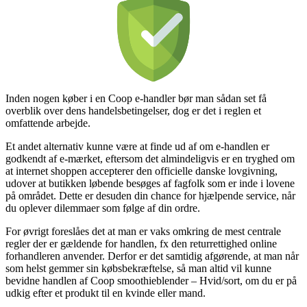
Inden nogen køber i en Coop e-handler bør man sådan set få
overblik over dens handelsbetingelser, dog er det i reglen et
omfattende arbejde.
Et andet alternativ kunne være at finde ud af om e-handlen er
godkendt af e-mærket, eftersom det almindeligvis er en tryghed om
at internet shoppen accepterer den officielle danske lovgivning,
udover at butikken løbende besøges af fagfolk som er inde i lovene
på området. Dette er desuden din chance for hjælpende service, når
du oplever dilemmaer som følge af din ordre.
For øvrigt foreslåes det at man er vaks omkring de mest centrale
regler der er gældende for handlen, fx den returrettighed online
forhandleren anvender. Derfor er det samtidig afgørende, at man når
som helst gemmer sin købsbekræftelse, så man altid vil kunne
bevidne handlen af Coop smoothieblender – Hvid/sort, om du er på
udkig efter et produkt til en kvinde eller mand.