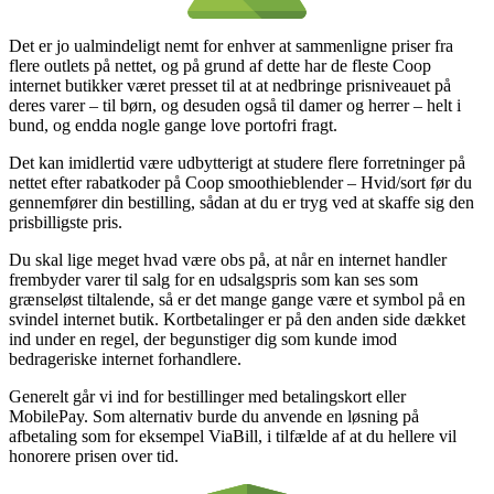
Det er jo ualmindeligt nemt for enhver at sammenligne priser fra
flere outlets på nettet, og på grund af dette har de fleste Coop
internet butikker været presset til at at nedbringe prisniveauet på
deres varer – til børn, og desuden også til damer og herrer – helt i
bund, og endda nogle gange love portofri fragt.
Det kan imidlertid være udbytterigt at studere flere forretninger på
nettet efter rabatkoder på Coop smoothieblender – Hvid/sort før du
gennemfører din bestilling, sådan at du er tryg ved at skaffe sig den
prisbilligste pris.
Du skal lige meget hvad være obs på, at når en internet handler
frembyder varer til salg for en udsalgspris som kan ses som
grænseløst tiltalende, så er det mange gange være et symbol på en
svindel internet butik. Kortbetalinger er på den anden side dækket
ind under en regel, der begunstiger dig som kunde imod
bedrageriske internet forhandlere.
Generelt går vi ind for bestillinger med betalingskort eller
MobilePay. Som alternativ burde du anvende en løsning på
afbetaling som for eksempel ViaBill, i tilfælde af at du hellere vil
honorere prisen over tid.