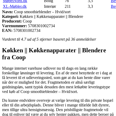
MøbelNord.dk
Bolig
76
3,5
Be
XL-Møbler.dk
Interiør
211
3,3
Be
Navn:
Coop smoothieblender – Hvid/sort
Kategori:
Køkken || Køkkenapparater || Blendere
Producent:
Coop
Varenummer:
5708301002734
EAN:
5708301002734
Vurderet til
4.7
ud af 5 stjerner baseret på
36
anmeldelser
Køkken || Køkkenapparater || Blendere
fra Coop
Mange internet varehuse udlover nu til dags en lang række
forskellige løsninger til levering. En af de mest benyttede er i dag at
få leveret til et udleveringssted, som gør at du kan hente dine varer
når der er mulighed for det. Fragtmetoden er altså særligt
gnidningsløs, samt typisk desuden den mest letkøbte leveringstype
ved køb af Coop smoothieblender – Hvid/sort.
Du kunne endvidere overveje at vælge levering til din private bopæl
eller til din arbejdsplads. Denne bliver i mange tilfælde lidt dyrere,
men tillige ultra hensigtsmæssig. Den prisbilligste fragtmetode vil
dog til enhver tid være at du selv henter pakken, men dette beroer på