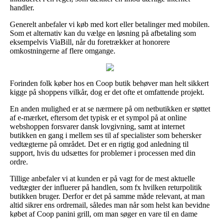
handler.
Generelt anbefaler vi køb med kort eller betalinger med mobilen.
Som et alternativ kan du vælge en løsning på afbetaling som
eksempelvis ViaBill, når du foretrækker at honorere
omkostningerne af flere omgange.
Forinden folk køber hos en Coop butik behøver man helt sikkert
kigge på shoppens vilkår, dog er det ofte et omfattende projekt.
En anden mulighed er at se nærmere på om netbutikken er støttet
af e-mærket, eftersom det typisk er et sympol på at online
webshoppen forsvarer dansk lovgivning, samt at internet
butikken en gang i mellem ses til af specialister som behersker
vedtægterne på området. Det er en rigtig god anledning til
support, hvis du udsættes for problemer i processen med din
ordre.
Tillige anbefaler vi at kunden er på vagt for de mest aktuelle
vedtægter der influerer på handlen, som fx hvilken returpolitik
butikken bruger. Derfor er det på samme måde relevant, at man
altid sikrer ens ordremail, således man når som helst kan bevidne
købet af Coop panini grill, om man søger en vare til en dame