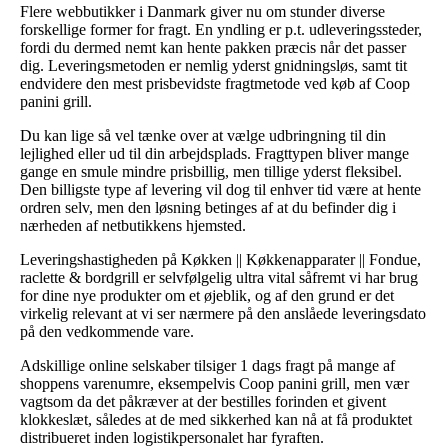
Flere webbutikker i Danmark giver nu om stunder diverse
forskellige former for fragt. En yndling er p.t. udleveringssteder,
fordi du dermed nemt kan hente pakken præcis når det passer
dig. Leveringsmetoden er nemlig yderst gnidningsløs, samt tit
endvidere den mest prisbevidste fragtmetode ved køb af Coop
panini grill.
Du kan lige så vel tænke over at vælge udbringning til din
lejlighed eller ud til din arbejdsplads. Fragttypen bliver mange
gange en smule mindre prisbillig, men tillige yderst fleksibel.
Den billigste type af levering vil dog til enhver tid være at hente
ordren selv, men den løsning betinges af at du befinder dig i
nærheden af netbutikkens hjemsted.
Leveringshastigheden på Køkken || Køkkenapparater || Fondue,
raclette & bordgrill er selvfølgelig ultra vital såfremt vi har brug
for dine nye produkter om et øjeblik, og af den grund er det
virkelig relevant at vi ser nærmere på den anslåede leveringsdato
på den vedkommende vare.
Adskillige online selskaber tilsiger 1 dags fragt på mange af
shoppens varenumre, eksempelvis Coop panini grill, men vær
vagtsom da det påkræver at der bestilles forinden et givent
klokkeslæt, således at de med sikkerhed kan nå at få produktet
distribueret inden logistikpersonalet har fyraften.