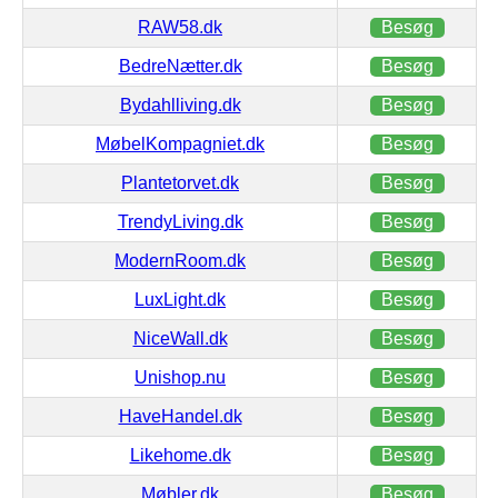
RAW58.dk
Besøg
BedreNætter.dk
Besøg
Bydahlliving.dk
Besøg
MøbelKompagniet.dk
Besøg
Plantetorvet.dk
Besøg
TrendyLiving.dk
Besøg
ModernRoom.dk
Besøg
LuxLight.dk
Besøg
NiceWall.dk
Besøg
Unishop.nu
Besøg
HaveHandel.dk
Besøg
Likehome.dk
Besøg
Møbler.dk
Besøg