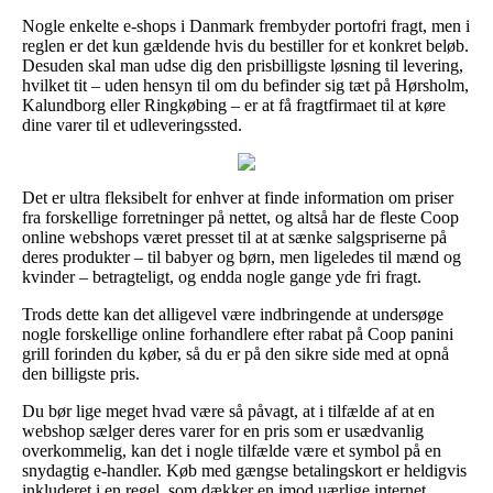
Nogle enkelte e-shops i Danmark frembyder portofri fragt, men i
reglen er det kun gældende hvis du bestiller for et konkret beløb.
Desuden skal man udse dig den prisbilligste løsning til levering,
hvilket tit – uden hensyn til om du befinder sig tæt på Hørsholm,
Kalundborg eller Ringkøbing – er at få fragtfirmaet til at køre
dine varer til et udleveringssted.
Det er ultra fleksibelt for enhver at finde information om priser
fra forskellige forretninger på nettet, og altså har de fleste Coop
online webshops været presset til at at sænke salgspriserne på
deres produkter – til babyer og børn, men ligeledes til mænd og
kvinder – betragteligt, og endda nogle gange yde fri fragt.
Trods dette kan det alligevel være indbringende at undersøge
nogle forskellige online forhandlere efter rabat på Coop panini
grill forinden du køber, så du er på den sikre side med at opnå
den billigste pris.
Du bør lige meget hvad være så påvagt, at i tilfælde af at en
webshop sælger deres varer for en pris som er usædvanlig
overkommelig, kan det i nogle tilfælde være et symbol på en
snydagtig e-handler. Køb med gængse betalingskort er heldigvis
inkluderet i en regel, som dækker en imod uærlige internet