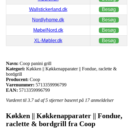
Wallstickerland.dk
Besøg
Nordlyhome.dk
Besøg
MøbelNord.dk
Besøg
XL-Møbler.dk
Besøg
Navn:
Coop panini grill
Kategori:
Køkken || Køkkenapparater || Fondue, raclette &
bordgrill
Producent:
Coop
Varenummer:
5713359996799
EAN:
5713359996799
Vurderet til
3.7
ud af 5 stjerner baseret på
17
anmeldelser
Køkken || Køkkenapparater || Fondue,
raclette & bordgrill fra Coop