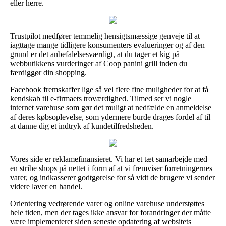
eller herre.
Trustpilot medfører temmelig hensigtsmæssige genveje til at
iagttage mange tidligere konsumenters evalueringer og af den
grund er det anbefalelsesværdigt, at du tager et kig på
webbutikkens vurderinger af Coop panini grill inden du
færdiggør din shopping.
Facebook fremskaffer lige så vel flere fine muligheder for at få
kendskab til e-firmaets troværdighed. Tilmed ser vi nogle
internet varehuse som gør det muligt at nedfælde en anmeldelse
af deres købsoplevelse, som ydermere burde drages fordel af til
at danne dig et indtryk af kundetilfredsheden.
Vores side er reklamefinansieret. Vi har et tæt samarbejde med
en stribe shops på nettet i form af at vi fremviser forretningernes
varer, og indkasserer godtgørelse for så vidt de brugere vi sender
videre laver en handel.
Orientering vedrørende varer og online varehuse understøttes
hele tiden, men der tages ikke ansvar for forandringer der måtte
være implementeret siden seneste opdatering af websitets