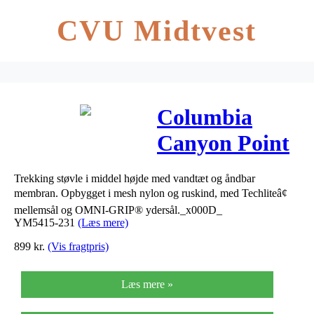
CVU Midtvest
Columbia
Canyon Point
Mid
Trekking støvle i middel højde med vandtæt og åndbar
Waterproof
membran. Opbygget i mesh nylon og ruskind, med Techliteâ¢
mellemsål og OMNI-GRIP® ydersål._x000D_
Grå
YM5415-231
(Læs mere)
899
kr.
(Vis fragtpris)
Læs mere »