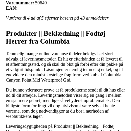
Varenummer:
50649
EAN:
Vurderet til
4
ud af 5 stjerner baseret på
43
anmeldelser
Produkter || Beklædning || Fodtøj
Herrer fra Columbia
Temmelig mange online varehuse tildeler heldigvis et stort
udvalg af leveringsmetoder. Et hit er efterhånden at få leveret til
et afhentningssted, og så skal du blot gå forbi efter din pakke på
et valgfrit tidspunkt. Løsningen er nemlig temmelig enkel, og tit
endvidere den mindst kostelige fragtform ved køb af Columbia
Canyon Point Mid Waterproof Grå.
Du kunne ydermere prøve at få produkterne sendt til dit hus eller
ud til dit arbejde. Leveringsmetoden viser sig en gang i mellem
en sjat mere pebret, men lige så vel yderst uproblematisk. Den
billigste form for fragt vil dog utvivlsomt være selv at hente
varerne, som dog nødvendiggør at du bor i nærheden af
webbutikkens lager.
Leveringsdygtigheden på Produkter || Beklædning || Fodtøj