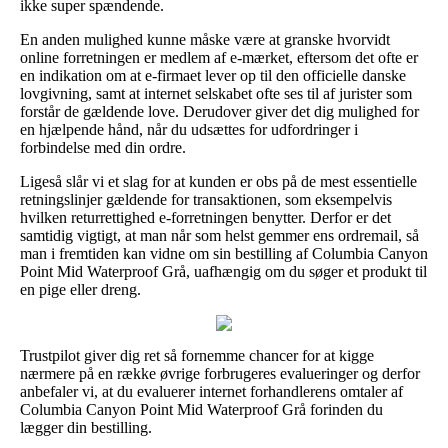
ikke super spændende.
En anden mulighed kunne måske være at granske hvorvidt
online forretningen er medlem af e-mærket, eftersom det ofte er
en indikation om at e-firmaet lever op til den officielle danske
lovgivning, samt at internet selskabet ofte ses til af jurister som
forstår de gældende love. Derudover giver det dig mulighed for
en hjælpende hånd, når du udsættes for udfordringer i
forbindelse med din ordre.
Ligeså slår vi et slag for at kunden er obs på de mest essentielle
retningslinjer gældende for transaktionen, som eksempelvis
hvilken returrettighed e-forretningen benytter. Derfor er det
samtidig vigtigt, at man når som helst gemmer ens ordremail, så
man i fremtiden kan vidne om sin bestilling af Columbia Canyon
Point Mid Waterproof Grå, uafhængig om du søger et produkt til
en pige eller dreng.
Trustpilot giver dig ret så fornemme chancer for at kigge
nærmere på en række øvrige forbrugeres evalueringer og derfor
anbefaler vi, at du evaluerer internet forhandlerens omtaler af
Columbia Canyon Point Mid Waterproof Grå forinden du
lægger din bestilling.