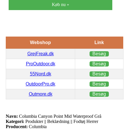
Køb nu »
Webshop
Link
GrejFreak.dk
Besøg
ProOutdoor.dk
Besøg
55Nord.dk
Besøg
OutdoorPro.dk
Besøg
Outmore.dk
Besøg
Navn:
Columbia Canyon Point Mid Waterproof Grå
Kategori:
Produkter || Beklædning || Fodtøj Herrer
Producent:
Columbia