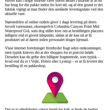
Herrer kan i nogle tilfælde være yderst aktuel i tilfælde af at du
har brug for din pakke inden for kort tid, og af den grund er det
faktisk vigtigt at man finder den anslåede leveringsdato ved den
aktuelle vare.
Størstedelen af online outlets giver 1 dags levering på deres
favorit varenumre, eksempelvis Columbia Canyon Point Mid
Waterproof Grå, som dog stiller krav om at bestillingen placeres
tidligere end et givent tidspunkt, sådan at de kan nå at få
produktet ud af døren inden personalet drager hjemad.
Visse internet forretninger frembyder fragt uden omkostninger,
men typisk kræves det at der shoppes for et præcist beløb.
Desuden kan du gribe den billigste fragtmetode, som typisk –
hvad end du er i Vejle, Hobro eller Lystrup – er at få leveret din
bestilling til en pakkeshop.
Det er jo efterhånden yderst ligetil for folk at finde de bedste