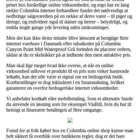
priser hos forskellige online virksomheder, og ergo har en lang
række Columbia internet forhandlere fundet det nødvendigt at
nedbringe salgsværdien på en række af deres varer – til piger og
drenge, og endvidere også til damer og herrer – betydeligt, og
endda nogle gange yde levering uden omkostninger.
Men det kan ikke desto mindre blive lønsomt at besigtige flere
internet varehuse i Danmark efter rabatkoder på Columbia
Canyon Point Mid Waterproof Grå forinden du placerer ordren,
sådan at du er skråsikker på at indhente den mest attraktive pris.
Man skal lige meget hvad ikke overse, at når en online
virksomhed udlover et produkt til en pris som virker hamrende
letkøbt, kan det ofte være et signal om en bedragerisk butik.
Kortbestillinger er dog inkluderet i en foranstaltning, hvilket
garanterer en overfor bedrageriske internet virksomheder.
Vi anbefaler kortkøb eller mobilbetaling. Som et alternativ burde
du anvende en løsning som for eksempel ViaBill, hvis du har til
hensigt at finansiere betalingen af flere omgange.
Forud for at folk køber hos en Columbia online shop kunne man
helt sikkert få overblik over butikkens regler, dog er det bare