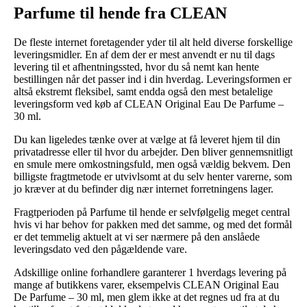
Parfume til hende fra CLEAN
De fleste internet foretagender yder til alt held diverse forskellige
leveringsmidler. En af dem der er mest anvendt er nu til dags
levering til et afhentningssted, hvor du så nemt kan hente
bestillingen når det passer ind i din hverdag. Leveringsformen er
altså ekstremt fleksibel, samt endda også den mest betalelige
leveringsform ved køb af CLEAN Original Eau De Parfume –
30 ml.
Du kan ligeledes tænke over at vælge at få leveret hjem til din
privatadresse eller til hvor du arbejder. Den bliver gennemsnitligt
en smule mere omkostningsfuld, men også vældig bekvem. Den
billigste fragtmetode er utvivlsomt at du selv henter varerne, som
jo kræver at du befinder dig nær internet forretningens lager.
Fragtperioden på Parfume til hende er selvfølgelig meget central
hvis vi har behov for pakken med det samme, og med det formål
er det temmelig aktuelt at vi ser nærmere på den anslåede
leveringsdato ved den pågældende vare.
Adskillige online forhandlere garanterer 1 hverdags levering på
mange af butikkens varer, eksempelvis CLEAN Original Eau
De Parfume – 30 ml, men glem ikke at det regnes ud fra at du