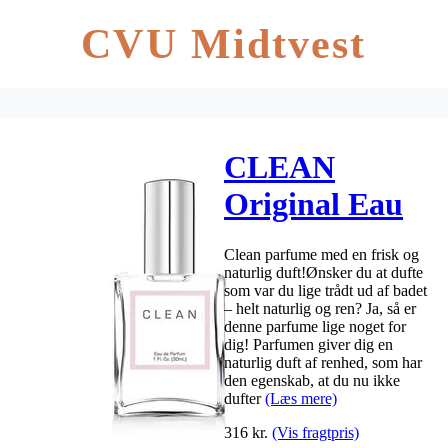
CVU Midtvest
CLEAN
Original Eau
De Parfume –
Clean parfume med en frisk og
30 ml
naturlig duft!Ønsker du at dufte
som var du lige trådt ud af badet
– helt naturlig og ren? Ja, så er
denne parfume lige noget for
dig! Parfumen giver dig en
naturlig duft af renhed, som har
den egenskab, at du nu ikke
dufter
(Læs mere)
316
kr.
(Vis fragtpris)