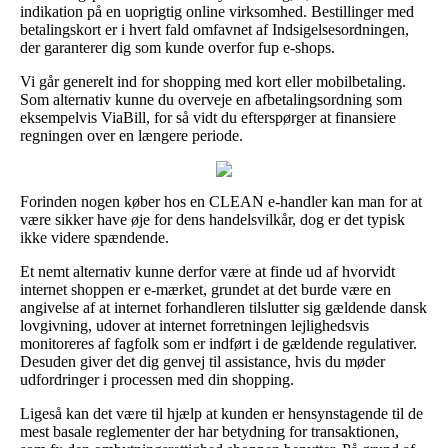
indikation på en uoprigtig online virksomhed. Bestillinger med
betalingskort er i hvert fald omfavnet af Indsigelsesordningen,
der garanterer dig som kunde overfor fup e-shops.
Vi går generelt ind for shopping med kort eller mobilbetaling.
Som alternativ kunne du overveje en afbetalingsordning som
eksempelvis ViaBill, for så vidt du efterspørger at finansiere
regningen over en længere periode.
Forinden nogen køber hos en CLEAN e-handler kan man for at
være sikker have øje for dens handelsvilkår, dog er det typisk
ikke videre spændende.
Et nemt alternativ kunne derfor være at finde ud af hvorvidt
internet shoppen er e-mærket, grundet at det burde være en
angivelse af at internet forhandleren tilslutter sig gældende dansk
lovgivning, udover at internet forretningen lejlighedsvis
monitoreres af fagfolk som er indført i de gældende regulativer.
Desuden giver det dig genvej til assistance, hvis du møder
udfordringer i processen med din shopping.
Ligeså kan det være til hjælp at kunden er hensynstagende til de
mest basale reglementer der har betydning for transaktionen,