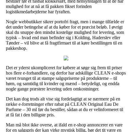
bestiller før et fastsat klokkeslæt, med hensynstagen til at de har
mulighed for at nå at få pakken fikset forinden
logistikmedarbejderne har fyraften.
Nogle webbutikker sikrer portofri fragt, men i mange tilfælde er
det under betingelse af at du køber for et præcist beløb. I øvrigt
skal du snuppe den mindst kostelige mulighed for levering, som
typisk – hvad end man befinder sig i Kolding, Haderslev eller
Tønder – vil blive at få fragtfirmaet til at køre bestillingen til en
pakkeshop.
Det er yderst ukompliceret for købere at søge sig frem til priser
hos flere e-forhandlere, og derfor har adskillige CLEAN e-shops
været tvunget til at stampe salgspriserne på produkterne – til
børn, og samtidig til kvinder og mænd – betydeligt, og endda
nogle gange præstere levering uden omkostninger.
Det kan dog trods alt vise sig fordelagtigt at se nærmere på en
række e-forretninger efter rabat på CLEAN Original Eau De
Parfume – 30 ml før du bestiller, sådan at du er velinformeret til
at få fat i den billigste pris.
Man må blot ikke overse, at ifald en e-shop annoncerer en vare
for en salgspris der kan virke mystisk billig, bør det tit være en