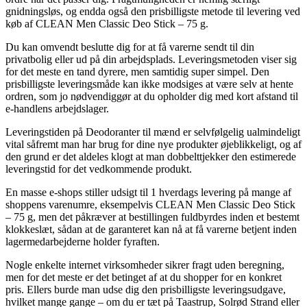
gnidningsløs, og endda også den prisbilligste metode til levering ved
køb af CLEAN Men Classic Deo Stick – 75 g.
Du kan omvendt beslutte dig for at få varerne sendt til din
privatbolig eller ud på din arbejdsplads. Leveringsmetoden viser sig
for det meste en tand dyrere, men samtidig super simpel. Den
prisbilligste leveringsmåde kan ikke modsiges at være selv at hente
ordren, som jo nødvendiggør at du opholder dig med kort afstand til
e-handlens arbejdslager.
Leveringstiden på Deodoranter til mænd er selvfølgelig ualmindeligt
vital såfremt man har brug for dine nye produkter øjeblikkeligt, og af
den grund er det aldeles klogt at man dobbelttjekker den estimerede
leveringstid for det vedkommende produkt.
En masse e-shops stiller udsigt til 1 hverdags levering på mange af
shoppens varenumre, eksempelvis CLEAN Men Classic Deo Stick
– 75 g, men det påkræver at bestillingen fuldbyrdes inden et bestemt
klokkeslæt, sådan at de garanteret kan nå at få varerne betjent inden
lagermedarbejderne holder fyraften.
Nogle enkelte internet virksomheder sikrer fragt uden beregning,
men for det meste er det betinget af at du shopper for en konkret
pris. Ellers burde man udse dig den prisbilligste leveringsudgave,
hvilket mange gange – om du er tæt på Taastrup, Solrød Strand eller