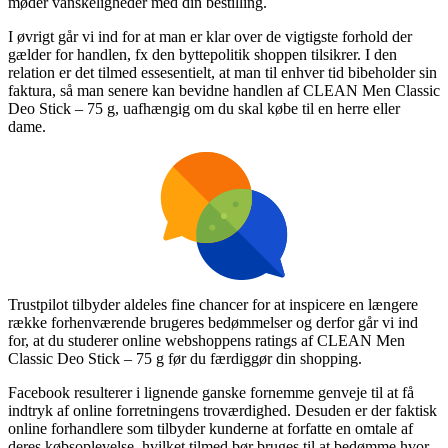
møder vanskeligheder med din bestilling.
I øvrigt går vi ind for at man er klar over de vigtigste forhold der
gælder for handlen, fx den byttepolitik shoppen tilsikrer. I den
relation er det tilmed essesentielt, at man til enhver tid bibeholder sin
faktura, så man senere kan bevidne handlen af CLEAN Men Classic
Deo Stick – 75 g, uafhængig om du skal købe til en herre eller
dame.
Trustpilot tilbyder aldeles fine chancer for at inspicere en længere
række forhenværende brugeres bedømmelser og derfor går vi ind
for, at du studerer online webshoppens ratings af CLEAN Men
Classic Deo Stick – 75 g før du færdiggør din shopping.
Facebook resulterer i lignende ganske fornemme genveje til at få
indtryk af online forretningens troværdighed. Desuden er der faktisk
online forhandlere som tilbyder kunderne at forfatte en omtale af
deres købsoplevelse, hvilket tilmed bør bruges til at bedømme hvor