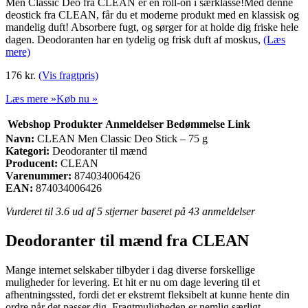
Men Classic Deo fra CLEAN er en roll-on i særklasse!Med denne
deostick fra CLEAN, får du et moderne produkt med en klassisk og
mandelig duft! Absorbere fugt, og sørger for at holde dig friske hele
dagen. Deodoranten har en tydelig og frisk duft af moskus,
(Læs
mere)
176
kr.
(Vis fragtpris)
Læs mere »
Køb nu »
Webshop
Produkter
Anmeldelser
Bedømmelse
Link
Navn:
CLEAN Men Classic Deo Stick – 75 g
Kategori:
Deodoranter til mænd
Producent:
CLEAN
Varenummer:
874034006426
EAN:
874034006426
Vurderet til
3.6
ud af 5 stjerner baseret på
43
anmeldelser
Deodoranter til mænd fra CLEAN
Mange internet selskaber tilbyder i dag diverse forskellige
muligheder for levering. Et hit er nu om dage levering til et
afhentningssted, fordi det er ekstremt fleksibelt at kunne hente din
ordre når det passer dig. Fragtmuligheden er nemlig særligt