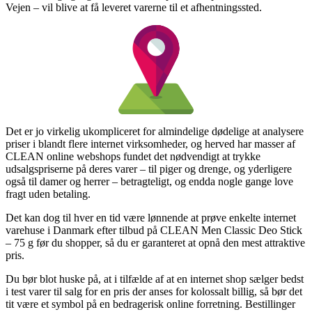
Vejen – vil blive at få leveret varerne til et afhentningssted.
Det er jo virkelig ukompliceret for almindelige dødelige at analysere
priser i blandt flere internet virksomheder, og herved har masser af
CLEAN online webshops fundet det nødvendigt at trykke
udsalgspriserne på deres varer – til piger og drenge, og yderligere
også til damer og herrer – betragteligt, og endda nogle gange love
fragt uden betaling.
Det kan dog til hver en tid være lønnende at prøve enkelte internet
varehuse i Danmark efter tilbud på CLEAN Men Classic Deo Stick
– 75 g før du shopper, så du er garanteret at opnå den mest attraktive
pris.
Du bør blot huske på, at i tilfælde af at en internet shop sælger bedst
i test varer til salg for en pris der anses for kolossalt billig, så bør det
tit være et symbol på en bedragerisk online forretning. Bestillinger