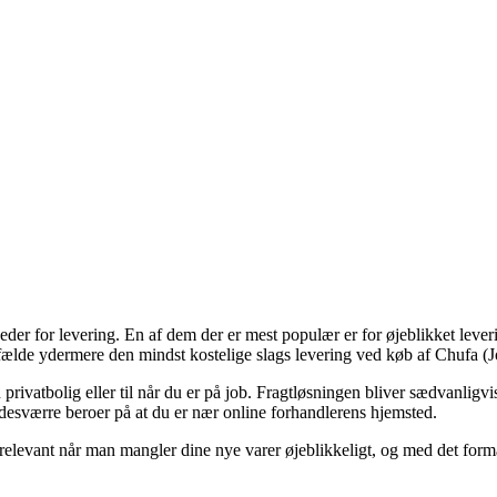
r for levering. En af dem der er mest populær er for øjeblikket leveri
ilfælde ydermere den mindst kostelige slags levering ved køb af Chufa (
 din privatbolig eller til når du er på job. Fragtløsningen bliver sædvan
 desværre beroer på at du er nær online forhandlerens hjemsted.
evant når man mangler dine nye varer øjeblikkeligt, og med det formål e