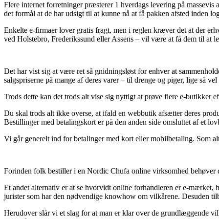
Flere internet forretninger præsterer 1 hverdags levering på massevis 
det formål at de har udsigt til at kunne nå at få pakken afsted inden log
Enkelte e-firmaer lover gratis fragt, men i reglen kræver det at der er
ved Holstebro, Frederikssund eller Assens – vil være at få dem til at l
Det har vist sig at være ret så gnidningsløst for enhver at sammenhol
salgspriserne på mange af deres varer – til drenge og piger, lige så v
Trods dette kan det trods alt vise sig nyttigt at prøve flere e-butikker
Du skal trods alt ikke overse, at ifald en webbutik afsætter deres produk
Bestillinger med betalingskort er på den anden side omsluttet af et lo
Vi går generelt ind for betalinger med kort eller mobilbetaling. Som a
Forinden folk bestiller i en Nordic Chufa online virksomhed behøver d
Et andet alternativ er at se hvorvidt online forhandleren er e-mærket,
jurister som har den nødvendige knowhow om vilkårene. Desuden tilbyd
Herudover slår vi et slag for at man er klar over de grundlæggende vilk