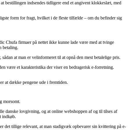
at bestillingen indsendes tidligere end et angivent klokkeslæt, med
ste form for fragt, hvilket i de fleste tilfælde – om du befinder sig
dic Chufa firmaer på nettet ikke kunne lade være med at tvinge
n betaling.
, sådan at man er velinformeret til at opnå den mest betalelige pris.
iden være et karakteristika der viser en bedragerisk e-forretning.
sker at dække pengene ude i fremtiden.
lig morsomt.
lle danske lovgivning, og at online webshoppen af og til tilses af
t indkøb.
r det tillige relevant, at man stadigvæk opbevarer sin kvittering på e-