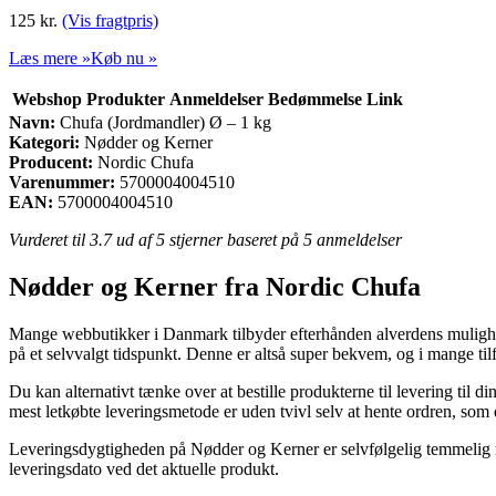
125
kr.
(Vis fragtpris)
Læs mere »
Køb nu »
Webshop
Produkter
Anmeldelser
Bedømmelse
Link
Navn:
Chufa (Jordmandler) Ø – 1 kg
Kategori:
Nødder og Kerner
Producent:
Nordic Chufa
Varenummer:
5700004004510
EAN:
5700004004510
Vurderet til
3.7
ud af 5 stjerner baseret på
5
anmeldelser
Nødder og Kerner fra Nordic Chufa
Mange webbutikker i Danmark tilbyder efterhånden alverdens mulighede
på et selvvalgt tidspunkt. Denne er altså super bekvem, og i mange t
Du kan alternativt tænke over at bestille produkterne til levering til
mest letkøbte leveringsmetode er uden tvivl selv at hente ordren, som
Leveringsdygtigheden på Nødder og Kerner er selvfølgelig temmelig rel
leveringsdato ved det aktuelle produkt.