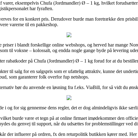
af varer, eksempelvis Chufa (Jordmandler) Ø – 1 kg, hvilket forudsætter 
istikpersonalet har fyraften.
hverves for en konkret pris. Derudover burde man foretrække den prisbillig
evere varerne til en pakkeshop.
de priser i blandt forskellige online webshops, og herved har mange Nor
el som til voksne – kolossalt, og endda nogle gange byde på levering ude
 efter rabatkoder på Chufa (Jordmandler) Ø – 1 kg forud for at du bestiller
ter til salg for en salgspris som er ufattelig attraktiv, kunne det undert
vbud, som garanterer folk overfor fup netshops.
lternativ bør du anvende en løsning fra f.eks. ViaBill, for så vidt du øn
e i og for sig gennemse dens regler, det er dog almindeligvis ikke sær
 hvilket burde være et tegn på at online firmaet imødekommer den officie
es du genvej til support, når du udsættes for problemstillinger ved di
år der influerer på ordren, fx den returpolitik butikken kører med. Her e