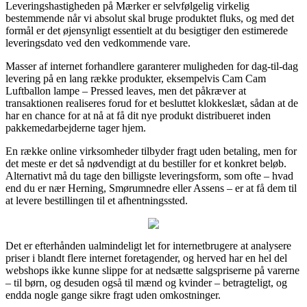
Leveringshastigheden på Mærker er selvfølgelig virkelig
bestemmende når vi absolut skal bruge produktet fluks, og med det
formål er det øjensynligt essentielt at du besigtiger den estimerede
leveringsdato ved den vedkommende vare.
Masser af internet forhandlere garanterer muligheden for dag-til-dag
levering på en lang række produkter, eksempelvis Cam Cam
Luftballon lampe – Pressed leaves, men det påkræver at
transaktionen realiseres forud for et besluttet klokkeslæt, sådan at de
har en chance for at nå at få dit nye produkt distribueret inden
pakkemedarbejderne tager hjem.
En række online virksomheder tilbyder fragt uden betaling, men for
det meste er det så nødvendigt at du bestiller for et konkret beløb.
Alternativt må du tage den billigste leveringsform, som ofte – hvad
end du er nær Herning, Smørumnedre eller Assens – er at få dem til
at levere bestillingen til et afhentningssted.
Det er efterhånden ualmindeligt let for internetbrugere at analysere
priser i blandt flere internet foretagender, og herved har en hel del
webshops ikke kunne slippe for at nedsætte salgspriserne på varerne
– til børn, og desuden også til mænd og kvinder – betragteligt, og
endda nogle gange sikre fragt uden omkostninger.