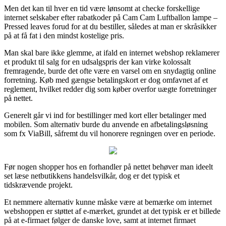
Men det kan til hver en tid være lønsomt at checke forskellige
internet selskaber efter rabatkoder på Cam Cam Luftballon lampe –
Pressed leaves forud for at du bestiller, således at man er skråsikker
på at få fat i den mindst kostelige pris.
Man skal bare ikke glemme, at ifald en internet webshop reklamerer
et produkt til salg for en udsalgspris der kan virke kolossalt
fremragende, burde det ofte være en varsel om en snydagtig online
forretning. Køb med gængse betalingskort er dog omfavnet af et
reglement, hvilket redder dig som køber overfor uægte forretninger
på nettet.
Generelt går vi ind for bestillinger med kort eller betalinger med
mobilen. Som alternativ burde du anvende en afbetalingsløsning
som fx ViaBill, såfremt du vil honorere regningen over en periode.
Før nogen shopper hos en forhandler på nettet behøver man ideelt
set læse netbutikkens handelsvilkår, dog er det typisk et
tidskrævende projekt.
Et nemmere alternativ kunne måske være at bemærke om internet
webshoppen er støttet af e-mærket, grundet at det typisk er et billede
på at e-firmaet følger de danske love, samt at internet firmaet