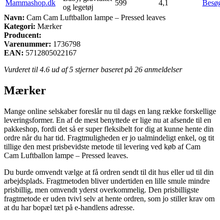
Mammashop.dk
599
4,1
Besø
og legetøj
Navn:
Cam Cam Luftballon lampe – Pressed leaves
Kategori:
Mærker
Producent:
Varenummer:
1736798
EAN:
5712805022167
Vurderet til
4.6
ud af 5 stjerner baseret på
26
anmeldelser
Mærker
Mange online selskaber foreslår nu til dags en lang række forskellige
leveringsformer. En af de mest benyttede er lige nu at afsende til en
pakkeshop, fordi det så er super fleksibelt for dig at kunne hente din
ordre når du har tid. Fragtmuligheden er jo ualmindeligt enkel, og tit
tillige den mest prisbevidste metode til levering ved køb af Cam
Cam Luftballon lampe – Pressed leaves.
Du burde omvendt vælge at få ordren sendt til dit hus eller ud til din
arbejdsplads. Fragtmetoden bliver undertiden en lille smule mindre
prisbillig, men omvendt yderst overkommelig. Den prisbilligste
fragtmetode er uden tvivl selv at hente ordren, som jo stiller krav om
at du har bopæl tæt på e-handlens adresse.