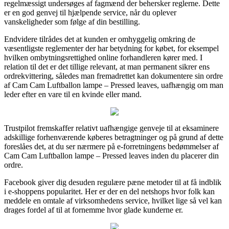
regelmæssigt undersøges af fagmænd der behersker reglerne. Dette
er en god genvej til hjælpende service, når du oplever
vanskeligheder som følge af din bestilling.
Endvidere tilrådes det at kunden er omhyggelig omkring de
væsentligste reglementer der har betydning for købet, for eksempel
hvilken ombytningsrettighed online forhandleren kører med. I
relation til det er det tillige relevant, at man permanent sikrer ens
ordrekvittering, således man fremadrettet kan dokumentere sin ordre
af Cam Cam Luftballon lampe – Pressed leaves, uafhængig om man
leder efter en vare til en kvinde eller mand.
Trustpilot fremskaffer relativt uafhængige genveje til at eksaminere
adskillige forhenværende køberes betragtninger og på grund af dette
foreslåes det, at du ser nærmere på e-forretningens bedømmelser af
Cam Cam Luftballon lampe – Pressed leaves inden du placerer din
ordre.
Facebook giver dig desuden regulære pæne metoder til at få indblik
i e-shoppens popularitet. Her er der en del netshops hvor folk kan
meddele en omtale af virksomhedens service, hvilket lige så vel kan
drages fordel af til at fornemme hvor glade kunderne er.