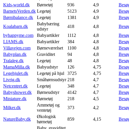
Kids-world.dk
Børnetøj
936
4,9
Besø
BarnetsVerden.dk
Legetøj
5123
4,9
Besø
Børnibalance.dk
Legetøj
1381
4,9
Besø
Babybæring
Koalabarn.dk
418
4,8
Besø
udstyr
byhappyme.com
Babyartikler
1112
4,8
Besø
LIAMS.dk
Babyartikler
384
4,8
Besø
Villavejen.com
Børneværelset
1100
4,8
Besø
Babyplan.dk
Graviditet
94
4,8
Besø
Tralaleg.dk
Legetøj
48
4,8
Besø
MamaMilla.dk
Babyudstyr
126
4,75
Besø
Legehjulet.dk
Legetøj på hjul
3725
4,75
Besø
Livrig.dk
Småbørnsudstyr
218
4,7
Besø
Netcentret.dk
Legetøj
348
4,7
Besø
Babyshower.dk
Børneudstyr
4142
4,7
Besø
Miniature.dk
Børnetøj
218
4,5
Besø
Ammetøj og
Milker.dk
373
4,2
Besø
ventetøj
Økologisk
NatureBaby.dk
859
4,15
Besø
børnetøj
Baby, graviditet