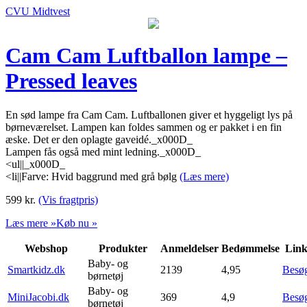
CVU Midtvest
Cam Cam Luftballon lampe –
Pressed leaves
En sød lampe fra Cam Cam. Luftballonen giver et hyggeligt lys på
børneværelset. Lampen kan foldes sammen og er pakket i en fin
æske. Det er den oplagte gaveidé._x000D_
Lampen fås også med mint ledning._x000D_
<ul||_x000D_
<li||Farve: Hvid baggrund med grå bølg
(Læs mere)
599
kr.
(Vis fragtpris)
Læs mere »
Køb nu »
Webshop
Produkter
Anmeldelser
Bedømmelse
Lin
Baby- og
Smartkidz.dk
2139
4,95
Besø
børnetøj
Baby- og
MiniJacobi.dk
369
4,9
Besø
børnetøj