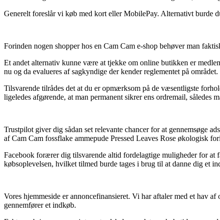
Generelt foreslår vi køb med kort eller MobilePay. Alternativt burde d
Forinden nogen shopper hos en Cam Cam e-shop behøver man faktisk tag
Et andet alternativ kunne være at tjekke om online butikken er medlem
nu og da evalueres af sagkyndige der kender reglementet på området. D
Tilsvarende tilrådes det at du er opmærksom på de væsentligste forho
ligeledes afgørende, at man permanent sikrer ens ordremail, således
Trustpilot giver dig sådan set relevante chancer for at gennemsøge ad
af Cam Cam fossflake ammepude Pressed Leaves Rose økologisk forin
Facebook forærer dig tilsvarende altid fordelagtige muligheder for at 
købsoplevelsen, hvilket tilmed burde tages i brug til at danne dig et in
Vores hjemmeside er annoncefinansieret. Vi har aftaler med et hav a
gennemfører et indkøb.