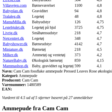
Villavejen.com
Børneværelset
1100
4,8
Babyplan.dk
Graviditet
94
4,8
Tralaleg.dk
Legetøj
48
4,8
MamaMilla.dk
Babyudstyr
126
4,75
Legehjulet.dk
Legetøj på hjul
3725
4,75
Livrig.dk
Småbørnsudstyr
218
4,7
Netcentret.dk
Legetøj
348
4,7
Babyshower.dk
Børneudstyr
4142
4,7
Miniature.dk
Børnetøj
218
4,5
Milker.dk
Ammetøj og ventetøj
373
4,2
NatureBaby.dk
Økologisk børnetøj
859
4,15
Mammashop.dk
Baby, graviditet og legetøj
599
4,1
Navn:
Cam Cam fossflake ammepude Pressed Leaves Rose økologis
Kategori:
Ammepude
Producent:
Cam Cam
Varenummer:
1480589
EAN:
Vurderet til
4.5
ud af 5 stjerner baseret på
27
anmeldelser
Ammepude fra Cam Cam