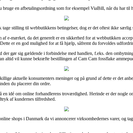
u bruge en afbetalingsordning som for eksempel ViaBill, når du har til 
e stilling til webbutikkens betingelser, dog er det oftest ikke særli
 af e-mærket, da det generelt er en sikkerhed for at webbutikken accep
ette er en god mulighed for at få hjælp, såfremt du forvoldes udfordrin
ld der gør sig gældende i forbindelse med handlen, f.eks. den ombytnin
 man altid vil kunne bekræfte bestillingen af Cam Cam fossflake ammepu
skillige aktuelle konsumenters meninger og på grund af dette er det an
den du placerer din ordre.
få en idé om online forhandlerens troværdighed. Herinde er der nogle on
dtryk af kundernes tilfredshed.
f online shops i Danmark da vi annoncerer virksomhedernes varer, og t