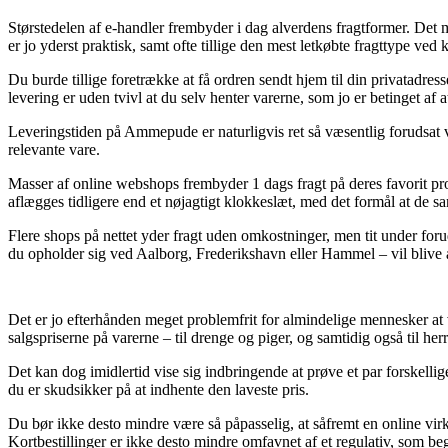
Størstedelen af e-handler frembyder i dag alverdens fragtformer. Det m
er jo yderst praktisk, samt ofte tillige den mest letkøbte fragttype
Du burde tillige foretrække at få ordren sendt hjem til din privatadresse
levering er uden tvivl at du selv henter varerne, som jo er betinget af 
Leveringstiden på Ammepude er naturligvis ret så væsentlig forudsat vi
relevante vare.
Masser af online webshops frembyder 1 dags fragt på deres favorit 
aflægges tidligere end et nøjagtigt klokkeslæt, med det formål at de s
Flere shops på nettet yder fragt uden omkostninger, men tit under foru
du opholder sig ved Aalborg, Frederikshavn eller Hammel – vil blive at 
Det er jo efterhånden meget problemfrit for almindelige mennesker at 
salgspriserne på varerne – til drenge og piger, og samtidig også til 
Det kan dog imidlertid vise sig indbringende at prøve et par forskel
du er skudsikker på at indhente den laveste pris.
Du bør ikke desto mindre være så påpasselig, at såfremt en online virks
Kortbestillinger er ikke desto mindre omfavnet af et regulativ, som b