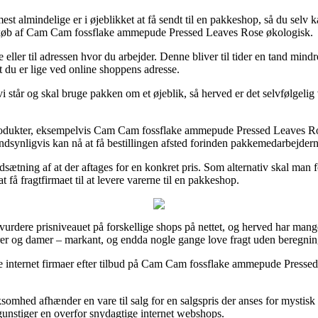
est almindelige er i øjeblikket at få sendt til en pakkeshop, så du selv
 ved køb af Cam Cam fossflake ammepude Pressed Leaves Rose økologisk.
 eller til adressen hvor du arbejder. Denne bliver til tider en tand mindre 
at du er lige ved online shoppens adresse.
 står og skal bruge pakken om et øjeblik, så herved er det selvfølgelig
produkter, eksempelvis Cam Cam fossflake ammepude Pressed Leaves Ros
andsynligvis kan nå at få bestillingen afsted forinden pakkemedarbejdern
dsætning af at der aftages for en konkret pris. Som alternativ skal man 
få fragtfirmaet til at levere varerne til en pakkeshop.
vurdere prisniveauet på forskellige shops på nettet, og herved har mang
herrer og damer – markant, og endda nogle gange love fragt uden beregnin
lige internet firmaer efter tilbud på Cam Cam fossflake ammepude Press
omhed afhænder en vare til salg for en salgspris der anses for mystisk f
egunstiger en overfor snydagtige internet webshops.