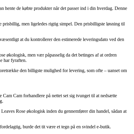
 kan hente de købte produkter når det passer ind i din hverdag. Denne
prisbillig, men ligeledes rigtig simpel. Den prisbilligste løsning til
 væsentligt at du kontrollerer den estimerede leveringsdato ved den
e økologisk, men vær påpasselig da det betinges af at ordren
e har fyraften.
foretrække den billigste mulighed for levering, som ofte – uanset om
e Cam Cam forhandlere på nettet set sig tvunget til at nedsætte
g.
ed Leaves Rose økologisk inden du gennemfører din handel, sådan at
ordelagtig, burde det tit være et tegn på en svindel e-butik.