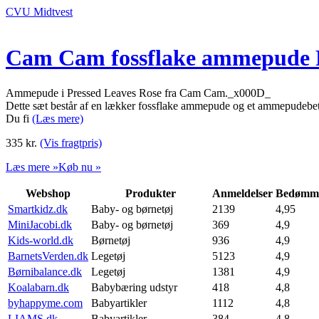
CVU Midtvest
Cam Cam fossflake ammepude P
Ammepude i Pressed Leaves Rose fra Cam Cam._x000D_
Dette sæt består af en lækker fossflake ammepude og et ammepudebetr
Du fi
(Læs mere)
335
kr.
(Vis fragtpris)
Læs mere »
Køb nu »
Webshop
Produkter
Anmeldelser
Bedømme
Smartkidz.dk
Baby- og børnetøj
2139
4,95
MiniJacobi.dk
Baby- og børnetøj
369
4,9
Kids-world.dk
Børnetøj
936
4,9
BarnetsVerden.dk
Legetøj
5123
4,9
Børnibalance.dk
Legetøj
1381
4,9
Koalabarn.dk
Babybæring udstyr
418
4,8
byhappyme.com
Babyartikler
1112
4,8
LIAMS.dk
Babyartikler
384
4,8