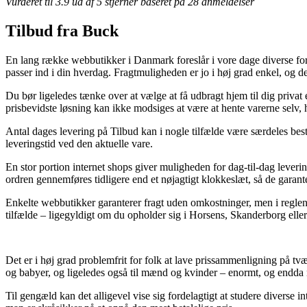
Vurderet til
3.9
ud af 5 stjerner baseret på
28
anmeldelser
Tilbud fra Buck
En lang række webbutikker i Danmark foreslår i vore dage diverse forske
passer ind i din hverdag. Fragtmuligheden er jo i høj grad enkel, og
Du bør ligeledes tænke over at vælge at få udbragt hjem til dig privat
prisbevidste løsning kan ikke modsiges at være at hente varerne selv, 
Antal dages levering på Tilbud kan i nogle tilfælde være særdeles be
leveringstid ved den aktuelle vare.
En stor portion internet shops giver muligheden for dag-til-dag leve
ordren gennemføres tidligere end et nøjagtigt klokkeslæt, så de garante
Enkelte webbutikker garanterer fragt uden omkostninger, men i reglen 
tilfælde – ligegyldigt om du opholder sig i Horsens, Skanderborg eller Sæ
Det er i høj grad problemfrit for folk at lave prissammenligning på tvær
og babyer, og ligeledes også til mænd og kvinder – enormt, og endda n
Til gengæld kan det alligevel vise sig fordelagtigt at studere diverse