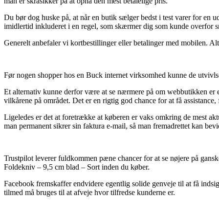
man er skråsikker på at opnå den mest betalelige pris.
Du bør dog huske på, at når en butik sælger bedst i test varer for en u
imidlertid inkluderet i en regel, som skærmer dig som kunde overfor sn
Generelt anbefaler vi kortbestillinger eller betalinger med mobilen. Alt
Før nogen shopper hos en Buck internet virksomhed kunne de utvivlso
Et alternativ kunne derfor være at se nærmere på om webbutikken er e-mæ
vilkårene på området. Det er en rigtig god chance for at få assistance,
Ligeledes er det at foretrække at køberen er vaks omkring de mest aktu
man permanent sikrer sin faktura e-mail, så man fremadrettet kan bev
Trustpilot leverer fuldkommen pæne chancer for at se nøjere på gansk
Foldekniv – 9,5 cm blad – Sort inden du køber.
Facebook fremskaffer endvidere egentlig solide genveje til at få indsig
tilmed må bruges til at afveje hvor tilfredse kunderne er.