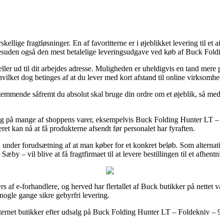
llige fragtløsninger. En af favoritterne er i øjeblikket levering til et 
 desuden også den mest betalelige leveringsudgave ved køb af Buck Fol
 eller ud til dit arbejdes adresse. Muligheden er uheldigvis en tand mer
hvilket dog betinges af at du lever med kort afstand til online virksomhe
stemmende såfremt du absolut skal bruge din ordre om et øjeblik, så me
ring på mange af shoppens varer, eksempelvis Buck Folding Hunter LT – 
ret kan nå at få produkterne afsendt før personalet har fyraften.
under forudsætning af at man køber for et konkret beløb. Som alternativ 
by – vil blive at få fragtfirmaet til at levere bestillingen til et afhentn
s af e-forhandlere, og herved har flertallet af Buck butikker på nettet væ
ogle gange sikre gebyrfri levering.
 internet butikker efter udsalg på Buck Folding Hunter LT – Foldekniv –