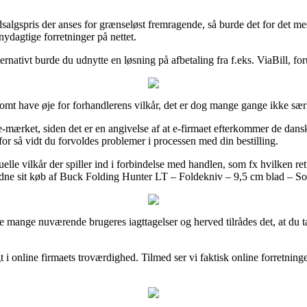
dsalgspris der anses for grænseløst fremragende, så burde det for det me
ydagtige forretninger på nettet.
ernativt burde du udnytte en løsning på afbetaling fra f.eks. ViaBill, fo
mt have øje for forhandlerens vilkår, det er dog mange gange ikke sæ
rket, siden det er en angivelse af at e-firmaet efterkommer de danske re
 for så vidt du forvoldes problemer i processen med din bestilling.
elle vilkår der spiller ind i forbindelse med handlen, som fx hvilken ret
idne sit køb af Buck Folding Hunter LT – Foldekniv – 9,5 cm blad – Sort
e mange nuværende brugeres iagttagelser og herved tilrådes det, at du 
t i online firmaets troværdighed. Tilmed ser vi faktisk online forretnin