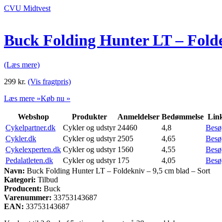
CVU Midtvest
Buck Folding Hunter LT – Folde
(Læs mere)
299
kr.
(Vis fragtpris)
Læs mere »
Køb nu »
Webshop
Produkter
Anmeldelser
Bedømmelse
Lin
Cykelpartner.dk
Cykler og udstyr
24460
4,8
Besø
Cykler.dk
Cykler og udstyr
2505
4,65
Besø
Cykelexperten.dk
Cykler og udstyr
1560
4,55
Besø
Pedalatleten.dk
Cykler og udstyr
175
4,05
Besø
Navn:
Buck Folding Hunter LT – Foldekniv – 9,5 cm blad – Sort
Kategori:
Tilbud
Producent:
Buck
Varenummer:
33753143687
EAN:
33753143687