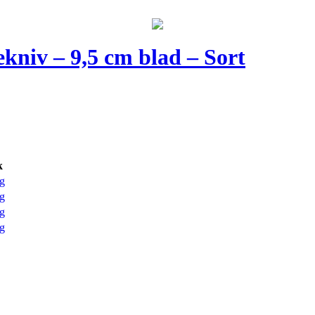
kniv – 9,5 cm blad – Sort
k
g
g
g
g