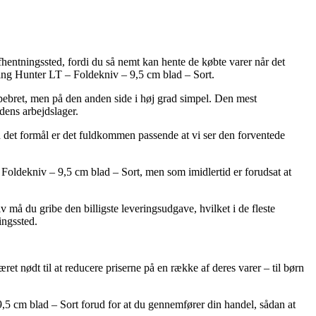
afhentningssted, fordi du så nemt kan hente de købte varer når det
ding Hunter LT – Foldekniv – 9,5 cm blad – Sort.
e pebret, men på den anden side i høj grad simpel. Den mest
dens arbejdslager.
d det formål er det fuldkommen passende at vi ser den forventede
Foldekniv – 9,5 cm blad – Sort, men som imidlertid er forudsat at
må du gribe den billigste leveringsudgave, hvilket i de fleste
ingssted.
ret nødt til at reducere priserne på en række af deres varer – til børn
 9,5 cm blad – Sort forud for at du gennemfører din handel, sådan at