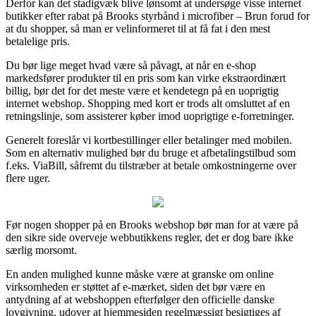
Derfor kan det stadigvæk blive lønsomt at undersøge visse internet
butikker efter rabat på Brooks styrbånd i microfiber – Brun forud for
at du shopper, så man er velinformeret til at få fat i den mest
betalelige pris.
Du bør lige meget hvad være så påvagt, at når en e-shop
markedsfører produkter til en pris som kan virke ekstraordinært
billig, bør det for det meste være et kendetegn på en uoprigtig
internet webshop. Shopping med kort er trods alt omsluttet af en
retningslinje, som assisterer køber imod uoprigtige e-forretninger.
Generelt foreslår vi kortbestillinger eller betalinger med mobilen.
Som en alternativ mulighed bør du bruge et afbetalingstilbud som
f.eks. ViaBill, såfremt du tilstræber at betale omkostningerne over
flere uger.
Før nogen shopper på en Brooks webshop bør man for at være på
den sikre side overveje webbutikkens regler, det er dog bare ikke
særlig morsomt.
En anden mulighed kunne måske være at granske om online
virksomheden er støttet af e-mærket, siden det bør være en
antydning af at webshoppen efterfølger den officielle danske
lovgivning, udover at hjemmesiden regelmæssigt besigtiges af