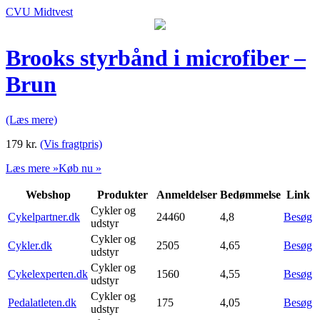
CVU Midtvest
Brooks styrbånd i microfiber –
Brun
(Læs mere)
179
kr.
(Vis fragtpris)
Læs mere »
Køb nu »
Webshop
Produkter
Anmeldelser
Bedømmelse
Link
Cykler og
Cykelpartner.dk
24460
4,8
Besøg
udstyr
Cykler og
Cykler.dk
2505
4,65
Besøg
udstyr
Cykler og
Cykelexperten.dk
1560
4,55
Besøg
udstyr
Cykler og
Pedalatleten.dk
175
4,05
Besøg
udstyr