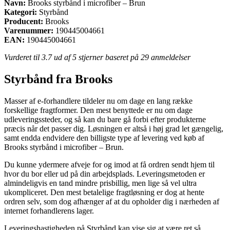
Navn:
Brooks styrbånd i microfiber – Brun
Kategori:
Styrbånd
Producent:
Brooks
Varenummer:
190445004661
EAN:
190445004661
Vurderet til
3.7
ud af 5 stjerner baseret på
29
anmeldelser
Styrbånd fra Brooks
Masser af e-forhandlere tildeler nu om dage en lang række
forskellige fragtformer. Den mest benyttede er nu om dage
udleveringssteder, og så kan du bare gå forbi efter produkterne
præcis når det passer dig. Løsningen er altså i høj grad let gængelig,
samt endda endvidere den billigste type af levering ved køb af
Brooks styrbånd i microfiber – Brun.
Du kunne ydermere afveje for og imod at få ordren sendt hjem til
hvor du bor eller ud på din arbejdsplads. Leveringsmetoden er
almindeligvis en tand mindre prisbillig, men lige så vel ultra
ukompliceret. Den mest betalelige fragtløsning er dog at hente
ordren selv, som dog afhænger af at du opholder dig i nærheden af
internet forhandlerens lager.
Leveringshastigheden på Styrbånd kan vise sig at være ret så