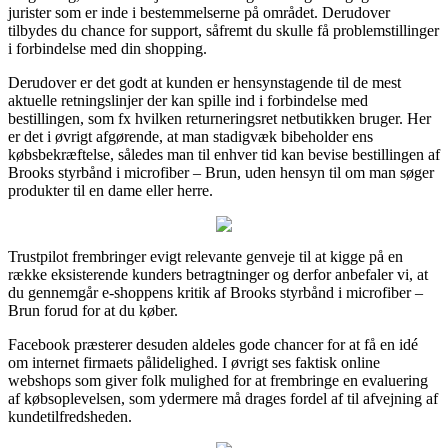
jurister som er inde i bestemmelserne på området. Derudover
tilbydes du chance for support, såfremt du skulle få problemstillinger
i forbindelse med din shopping.
Derudover er det godt at kunden er hensynstagende til de mest
aktuelle retningslinjer der kan spille ind i forbindelse med
bestillingen, som fx hvilken returneringsret netbutikken bruger. Her
er det i øvrigt afgørende, at man stadigvæk bibeholder ens
købsbekræftelse, således man til enhver tid kan bevise bestillingen af
Brooks styrbånd i microfiber – Brun, uden hensyn til om man søger
produkter til en dame eller herre.
Trustpilot frembringer evigt relevante genveje til at kigge på en
række eksisterende kunders betragtninger og derfor anbefaler vi, at
du gennemgår e-shoppens kritik af Brooks styrbånd i microfiber –
Brun forud for at du køber.
Facebook præsterer desuden aldeles gode chancer for at få en idé
om internet firmaets pålidelighed. I øvrigt ses faktisk online
webshops som giver folk mulighed for at frembringe en evaluering
af købsoplevelsen, som ydermere må drages fordel af til afvejning af
kundetilfredsheden.