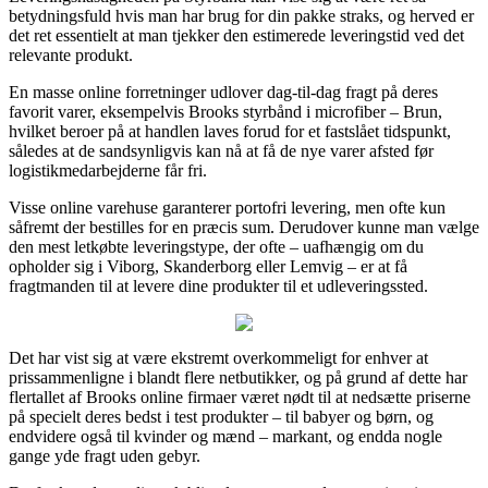
betydningsfuld hvis man har brug for din pakke straks, og herved er
det ret essentielt at man tjekker den estimerede leveringstid ved det
relevante produkt.
En masse online forretninger udlover dag-til-dag fragt på deres
favorit varer, eksempelvis Brooks styrbånd i microfiber – Brun,
hvilket beroer på at handlen laves forud for et fastslået tidspunkt,
således at de sandsynligvis kan nå at få de nye varer afsted før
logistikmedarbejderne får fri.
Visse online varehuse garanterer portofri levering, men ofte kun
såfremt der bestilles for en præcis sum. Derudover kunne man vælge
den mest letkøbte leveringstype, der ofte – uafhængig om du
opholder sig i Viborg, Skanderborg eller Lemvig – er at få
fragtmanden til at levere dine produkter til et udleveringssted.
Det har vist sig at være ekstremt overkommeligt for enhver at
prissammenligne i blandt flere netbutikker, og på grund af dette har
flertallet af Brooks online firmaer været nødt til at nedsætte priserne
på specielt deres bedst i test produkter – til babyer og børn, og
endvidere også til kvinder og mænd – markant, og endda nogle
gange yde fragt uden gebyr.