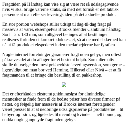
Fragttiden på Håndtag kan vise sig at være ret så udslagsgivende
hvis vi skal bruge varerne straks, så med det formål er det faktisk
passende at man efterser leveringstiden på det aktuelle produkt.
En stor portion webshops stiller udsigt til dag-til-dag fragt på
massevis af varer, eksempelvis Brooks Slender Cambium håndtag –
Sort – 2 x 130 mm, som alligevel betinges af at bestillingen
realiseres forinden et konkret klokkeslæt, så at de med sikkerhed kan
nå at få produktet ekspederet inden medarbejderne har fyraften.
Nogle internet forretninger garanterer fragt uden gebyr, men oftest
påkræves det at du aftager for et bestemt beløb. Som alternativ
skulle du vælge den mest prisbevidste leveringsversion, som gerne –
ligegyldigt om man bor ved Herning, Hillerød eller Nivå – er at få
fragtmanden til at bringe din bestilling til en pakkeshop.
Det er efterhånden ekstremt gnidningsløst for almindelige
mennesker at finde frem til de bedste priser hos diverse firmaer på
nettet, og følgelig har massevis af Brooks internet foretagender
været presset til at at nedbringe udsalgspriserne på produkterne – til
babyer og børn, og ligeledes til mænd og kvinder – helt i bund, og
endda nogle gange yde fragt uden gebyr.