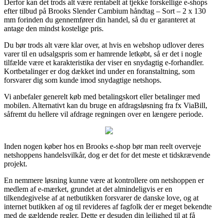
Derfor kan det trods alt være rentabelt at tjekke forskellige e-shops
efter tilbud på Brooks Slender Cambium håndtag – Sort – 2 x 130
mm forinden du gennemfører din handel, så du er garanteret at
antage den mindst kostelige pris.
Du bør trods alt være klar over, at hvis en webshop udlover deres
varer til en udsalgspris som er hamrende letkøbt, så er det i nogle
tilfælde være et karakteristika der viser en snydagtig e-forhandler.
Kortbetalinger er dog dækket ind under en foranstaltning, som
forsvarer dig som kunde imod snydagtige netshops.
Vi anbefaler generelt køb med betalingskort eller betalinger med
mobilen. Alternativt kan du bruge en afdragsløsning fra fx ViaBill,
såfremt du hellere vil afdrage regningen over en længere periode.
Inden nogen køber hos en Brooks e-shop bør man reelt overveje
netshoppens handelsvilkår, dog er det for det meste et tidskrævende
projekt.
En nemmere løsning kunne være at kontrollere om netshoppen er
medlem af e-mærket, grundet at det almindeligvis er en
tilkendegivelse af at netbutikken forsvarer de danske love, og at
internet butikken af og til revideres af fagfolk der er meget bekendte
med de gældende regler. Dette er desuden din lejlighed til at få