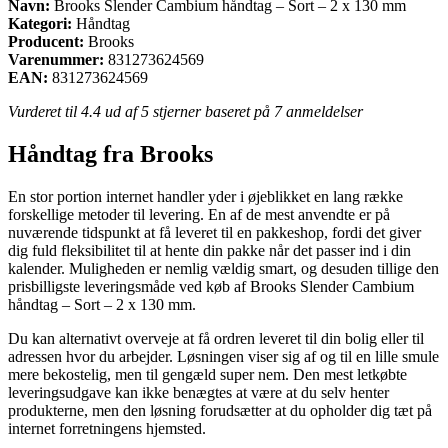
Navn:
Brooks Slender Cambium håndtag – Sort – 2 x 130 mm
Kategori:
Håndtag
Producent:
Brooks
Varenummer:
831273624569
EAN:
831273624569
Vurderet til
4.4
ud af 5 stjerner baseret på
7
anmeldelser
Håndtag fra Brooks
En stor portion internet handler yder i øjeblikket en lang række
forskellige metoder til levering. En af de mest anvendte er på
nuværende tidspunkt at få leveret til en pakkeshop, fordi det giver
dig fuld fleksibilitet til at hente din pakke når det passer ind i din
kalender. Muligheden er nemlig vældig smart, og desuden tillige den
prisbilligste leveringsmåde ved køb af Brooks Slender Cambium
håndtag – Sort – 2 x 130 mm.
Du kan alternativt overveje at få ordren leveret til din bolig eller til
adressen hvor du arbejder. Løsningen viser sig af og til en lille smule
mere bekostelig, men til gengæld super nem. Den mest letkøbte
leveringsudgave kan ikke benægtes at være at du selv henter
produkterne, men den løsning forudsætter at du opholder dig tæt på
internet forretningens hjemsted.