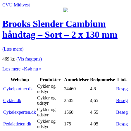
CVU Midtvest
Brooks Slender Cambium
håndtag – Sort – 2 x 130 mm
(Læs mere)
469
kr.
(Vis fragtpris)
Læs mere »
Køb nu »
Webshop
Produkter
Anmeldelser
Bedømmelse
Link
Cykler og
Cykelpartner.dk
24460
4,8
Besøg
udstyr
Cykler og
Cykler.dk
2505
4,65
Besøg
udstyr
Cykler og
Cykelexperten.dk
1560
4,55
Besøg
udstyr
Cykler og
Pedalatleten.dk
175
4,05
Besøg
udstyr