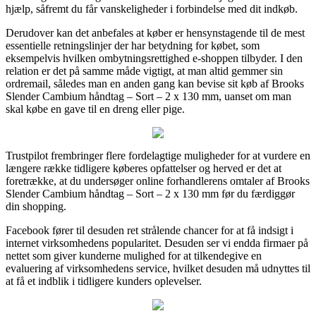
hjælp, såfremt du får vanskeligheder i forbindelse med dit indkøb.
Derudover kan det anbefales at køber er hensynstagende til de mest
essentielle retningslinjer der har betydning for købet, som
eksempelvis hvilken ombytningsrettighed e-shoppen tilbyder. I den
relation er det på samme måde vigtigt, at man altid gemmer sin
ordremail, således man en anden gang kan bevise sit køb af Brooks
Slender Cambium håndtag – Sort – 2 x 130 mm, uanset om man
skal købe en gave til en dreng eller pige.
Trustpilot frembringer flere fordelagtige muligheder for at vurdere en
længere række tidligere køberes opfattelser og herved er det at
foretrække, at du undersøger online forhandlerens omtaler af Brooks
Slender Cambium håndtag – Sort – 2 x 130 mm før du færdiggør
din shopping.
Facebook fører til desuden ret strålende chancer for at få indsigt i
internet virksomhedens popularitet. Desuden ser vi endda firmaer på
nettet som giver kunderne mulighed for at tilkendegive en
evaluering af virksomhedens service, hvilket desuden må udnyttes til
at få et indblik i tidligere kunders oplevelser.