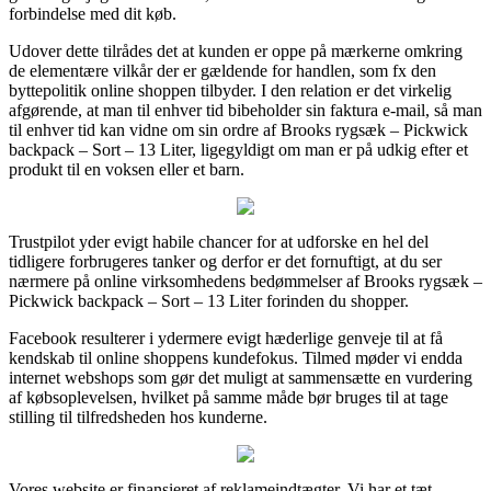
forbindelse med dit køb.
Udover dette tilrådes det at kunden er oppe på mærkerne omkring
de elementære vilkår der er gældende for handlen, som fx den
byttepolitik online shoppen tilbyder. I den relation er det virkelig
afgørende, at man til enhver tid bibeholder sin faktura e-mail, så man
til enhver tid kan vidne om sin ordre af Brooks rygsæk – Pickwick
backpack – Sort – 13 Liter, ligegyldigt om man er på udkig efter et
produkt til en voksen eller et barn.
Trustpilot yder evigt habile chancer for at udforske en hel del
tidligere forbrugeres tanker og derfor er det fornuftigt, at du ser
nærmere på online virksomhedens bedømmelser af Brooks rygsæk –
Pickwick backpack – Sort – 13 Liter forinden du shopper.
Facebook resulterer i ydermere evigt hæderlige genveje til at få
kendskab til online shoppens kundefokus. Tilmed møder vi endda
internet webshops som gør det muligt at sammensætte en vurdering
af købsoplevelsen, hvilket på samme måde bør bruges til at tage
stilling til tilfredsheden hos kunderne.
Vores website er finansieret af reklameindtægter. Vi har et tæt