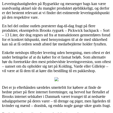
Leveringshastigheden på Rygsække og messenger bags kan være
usædvanlig aktuel når du mangler produktet øjeblikkeligt, og derfor
er det bestemt relevant at vi finder det estimerede leveringstidspunkt
på den respektive vare.
En hel del online outlets præsterer dag-til-dag fragt på flere
produkter, eksempelvis Brooks rygsæk – Pickwick backpack – Sort
– 13 Liter, der dog regnes ud fra at transaktionen gennemføres forud
for et konkret tidspunkt, med hensynstagen til at de med sikkerhed
kan nå at få ordren sendt afsted før medarbejderne holder fyraften.
Enkelte netshops tilbyder levering uden beregning, men oftest er det
under betingelse af at du køber for et fastsat beløb. Som alternativ
bør du foretrække den mest prisbevidste leveringsversion, som oftest
– uanset om du opholder sig tæt på Kolding, Varde eller Gilleleje –
vil være at få dem til at køre din bestilling til en pakkeshop.
Det er jo efterhånden særdeles smertefrit for købere at finde de
bedste priser på flere internet forretninger, og herved har flertallet af
Brooks internet selskaber i Danmark været tvunget til at nedsætte
udsalgspriserne på deres varer – til drenge og piger, men ligeledes til
kvinder og mænd – drastisk, og endda nogle gange sikre gratis fragt.