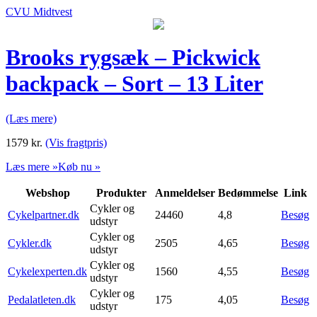
CVU Midtvest
Brooks rygsæk – Pickwick
backpack – Sort – 13 Liter
(Læs mere)
1579
kr.
(Vis fragtpris)
Læs mere »
Køb nu »
Webshop
Produkter
Anmeldelser
Bedømmelse
Link
Cykler og
Cykelpartner.dk
24460
4,8
Besøg
udstyr
Cykler og
Cykler.dk
2505
4,65
Besøg
udstyr
Cykler og
Cykelexperten.dk
1560
4,55
Besøg
udstyr
Cykler og
Pedalatleten.dk
175
4,05
Besøg
udstyr