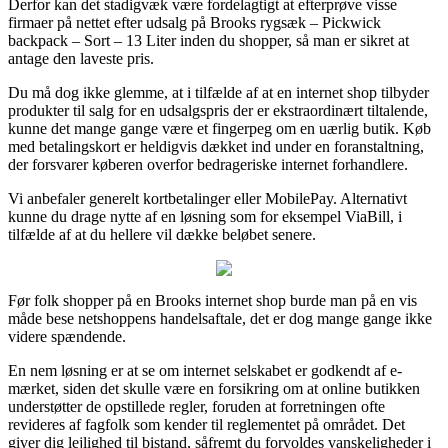
Derfor kan det stadigvæk være fordelagtigt at efterprøve visse
firmaer på nettet efter udsalg på Brooks rygsæk – Pickwick
backpack – Sort – 13 Liter inden du shopper, så man er sikret at
antage den laveste pris.
Du må dog ikke glemme, at i tilfælde af at en internet shop tilbyder
produkter til salg for en udsalgspris der er ekstraordinært tiltalende,
kunne det mange gange være et fingerpeg om en uærlig butik. Køb
med betalingskort er heldigvis dækket ind under en foranstaltning,
der forsvarer køberen overfor bedrageriske internet forhandlere.
Vi anbefaler generelt kortbetalinger eller MobilePay. Alternativt
kunne du drage nytte af en løsning som for eksempel ViaBill, i
tilfælde af at du hellere vil dække beløbet senere.
Før folk shopper på en Brooks internet shop burde man på en vis
måde bese netshoppens handelsaftale, det er dog mange gange ikke
videre spændende.
En nem løsning er at se om internet selskabet er godkendt af e-
mærket, siden det skulle være en forsikring om at online butikken
understøtter de opstillede regler, foruden at forretningen ofte
revideres af fagfolk som kender til reglementet på området. Det
giver dig lejlighed til bistand, såfremt du forvoldes vanskeligheder i