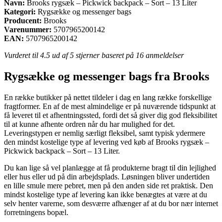
Navn:
Brooks rygsæk – Pickwick backpack – Sort – 13 Liter
Kategori:
Rygsække og messenger bags
Producent:
Brooks
Varenummer:
5707965200142
EAN:
5707965200142
Vurderet til
4.5
ud af 5 stjerner baseret på
16
anmeldelser
Rygsække og messenger bags fra Brooks
En række butikker på nettet tildeler i dag en lang række forskellige
fragtformer. En af de mest almindelige er på nuværende tidspunkt at
få leveret til et afhentningssted, fordi det så giver dig god fleksibilitet
til at kunne afhente ordren når du har mulighed for det.
Leveringstypen er nemlig særligt fleksibel, samt typisk ydermere
den mindst kostelige type af levering ved køb af Brooks rygsæk –
Pickwick backpack – Sort – 13 Liter.
Du kan lige så vel planlægge at få produkterne bragt til din lejlighed
eller hus eller ud på din arbejdsplads. Løsningen bliver undertiden
en lille smule mere pebret, men på den anden side ret praktisk. Den
mindst kostelige type af levering kan ikke benægtes at være at du
selv henter varerne, som desværre afhænger af at du bor nær internet
forretningens bopæl.