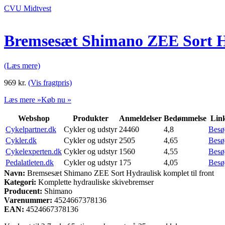
CVU Midtvest
Bremsesæt Shimano ZEE Sort Hy
(Læs mere)
969
kr.
(Vis fragtpris)
Læs mere »
Køb nu »
Webshop
Produkter
Anmeldelser
Bedømmelse
Lin
Cykelpartner.dk
Cykler og udstyr
24460
4,8
Besø
Cykler.dk
Cykler og udstyr
2505
4,65
Besø
Cykelexperten.dk
Cykler og udstyr
1560
4,55
Besø
Pedalatleten.dk
Cykler og udstyr
175
4,05
Besø
Navn:
Bremsesæt Shimano ZEE Sort Hydraulisk komplet til front
Kategori:
Komplette hydrauliske skivebremser
Producent:
Shimano
Varenummer:
4524667378136
EAN:
4524667378136