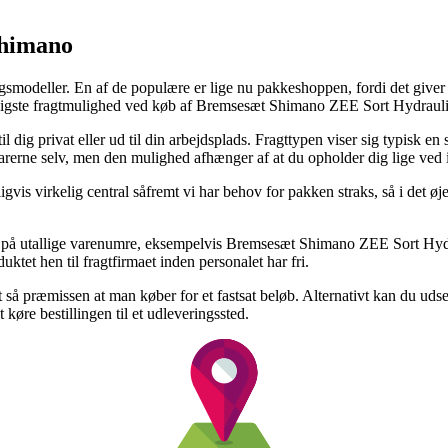
Shimano
ngsmodeller. En af de populære er lige nu pakkeshoppen, fordi det giver di
lligste fragtmulighed ved køb af Bremsesæt Shimano ZEE Sort Hydraulis
 dig privat eller ud til din arbejdsplads. Fragttypen viser sig typisk e
 varerne selv, men den mulighed afhænger af at du opholder dig lige ved 
vis virkelig central såfremt vi har behov for pakken straks, så i det øje
g på utallige varenumre, eksempelvis Bremsesæt Shimano ZEE Sort Hydra
uktet hen til fragtfirmaet inden personalet har fri.
 så præmissen at man køber for et fastsat beløb. Alternativt kan du udse
t køre bestillingen til et udleveringssted.