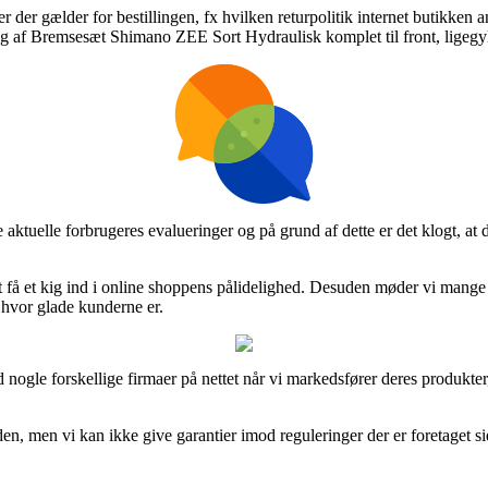
 der gælder for bestillingen, fx hvilken returpolitik internet butikken a
ng af Bremsesæt Shimano ZEE Sort Hydraulisk komplet til front, ligegyld
e aktuelle forbrugeres evalueringer og på grund af dette er det klogt, a
l at få et kig ind i online shoppens pålidelighed. Desuden møder vi man
f hvor glade kunderne er.
 nogle forskellige firmaer på nettet når vi markedsfører deres produkter
en, men vi kan ikke give garantier imod reguleringer der er foretaget si