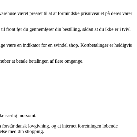
rehuse været presset til at at formindske prisniveauet på deres varer
l front før du gennemfører din bestilling, sådan at du ikke er i tvivl
nge være en indikator for en svindel shop. Kortbetalinger er heldigvis
ræber at betale betalingen af flere omgange.
kke særlig morsomt.
n forstår dansk lovgivning, og at internet forretningen løbende
ndelse med din shopping.