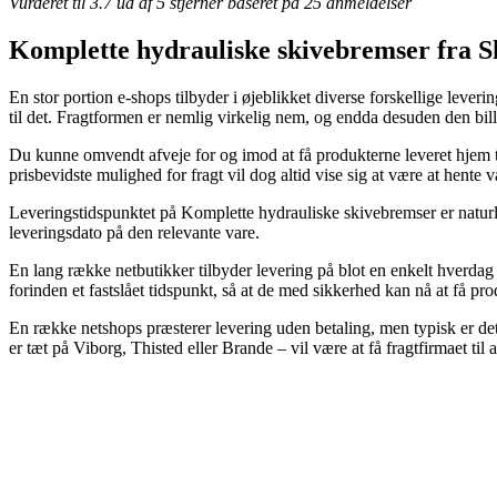
Vurderet til
3.7
ud af 5 stjerner baseret på
25
anmeldelser
Komplette hydrauliske skivebremser fra 
En stor portion e-shops tilbyder i øjeblikket diverse forskellige leveri
til det. Fragtformen er nemlig virkelig nem, og endda desuden den bi
Du kunne omvendt afveje for og imod at få produkterne leveret hjem til
prisbevidste mulighed for fragt vil dog altid vise sig at være at hente
Leveringstidspunktet på Komplette hydrauliske skivebremser er naturlig
leveringsdato på den relevante vare.
En lang række netbutikker tilbyder levering på blot en enkelt hverda
forinden et fastslået tidspunkt, så at de med sikkerhed kan nå at få prod
En række netshops præsterer levering uden betaling, men typisk er det
er tæt på Viborg, Thisted eller Brande – vil være at få fragtfirmaet til a