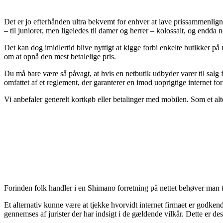
Det er jo efterhånden ultra bekvemt for enhver at lave prissammenligni
– til juniorer, men ligeledes til damer og herrer – kolossalt, og endda
Det kan dog imidlertid blive nyttigt at kigge forbi enkelte butikker på
om at opnå den mest betalelige pris.
Du må bare være så påvagt, at hvis en netbutik udbyder varer til salg 
omfattet af et reglement, der garanterer en imod uoprigtige internet fo
Vi anbefaler generelt kortkøb eller betalinger med mobilen. Som et alt
Forinden folk handler i en Shimano forretning på nettet behøver man t
Et alternativ kunne være at tjekke hvorvidt internet firmaet er godkend
gennemses af jurister der har indsigt i de gældende vilkår. Dette er de