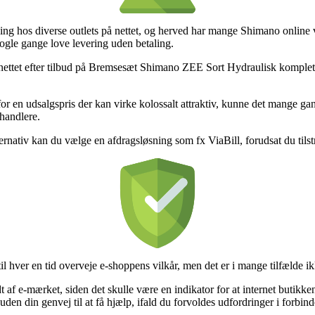
ng hos diverse outlets på nettet, og herved har mange Shimano online va
 nogle gange love levering uden betaling.
 nettet efter tilbud på Bremsesæt Shimano ZEE Sort Hydraulisk komplet ti
for en udsalgspris der kan virke kolossalt attraktiv, kunne det mange ga
rhandlere.
ernativ kan du vælge en afdragsløsning som fx ViaBill, forudsat du tilst
il hver en tid overveje e-shoppens vilkår, men det er i mange tilfælde i
t af e-mærket, siden det skulle være en indikator for at internet butikke
suden din genvej til at få hjælp, ifald du forvoldes udfordringer i forbi