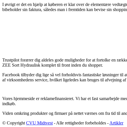
I øvrigt er det en hjælp at køberen er klar over de elementære vedtægter
bibeholder sin faktura, således man i fremtiden kan bevise sin shoppi
Trustpilot forærer dig aldeles gode muligheder for at fortolke en rækk
ZEE Sort Hydraulisk komplet til front inden du shopper.
Facebook tilbyder dig lige så vel forholdsvis fantastiske løsninger ti
af virksomhedens service, hvilket ligeledes kan bruges til afvejning a
Vores hjemmeside er reklamefinansieret. Vi har et fast samarbejde med
indkøb.
Viden omkring produkter og firmaer på nettet værnes om fra tid til and
© Copyright
CVU Midtvest
- Alle rettigheder forbeholdes -
Artikler