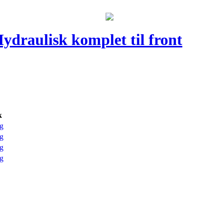
draulisk komplet til front
k
g
g
g
g