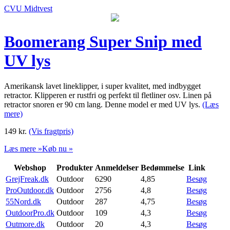
CVU Midtvest
Boomerang Super Snip med
UV lys
Amerikansk lavet lineklipper, i super kvalitet, med indbygget
retractor. Klipperen er rustfri og perfekt til fletliner osv. Linen på
retractor snoren er 90 cm lang. Denne model er med UV lys.
(Læs
mere)
149
kr.
(Vis fragtpris)
Læs mere »
Køb nu »
Webshop
Produkter
Anmeldelser
Bedømmelse
Link
GrejFreak.dk
Outdoor
6290
4,85
Besøg
ProOutdoor.dk
Outdoor
2756
4,8
Besøg
55Nord.dk
Outdoor
287
4,75
Besøg
OutdoorPro.dk
Outdoor
109
4,3
Besøg
Outmore.dk
Outdoor
20
4,3
Besøg