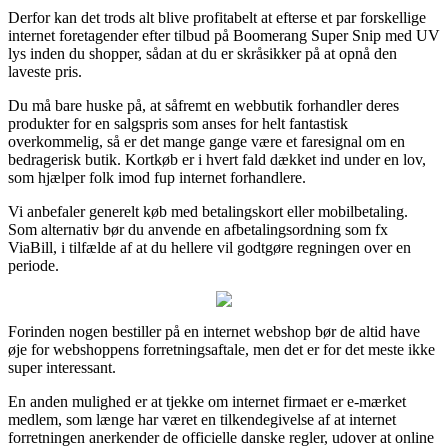
Derfor kan det trods alt blive profitabelt at efterse et par forskellige
internet foretagender efter tilbud på Boomerang Super Snip med UV
lys inden du shopper, sådan at du er skråsikker på at opnå den
laveste pris.
Du må bare huske på, at såfremt en webbutik forhandler deres
produkter for en salgspris som anses for helt fantastisk
overkommelig, så er det mange gange være et faresignal om en
bedragerisk butik. Kortkøb er i hvert fald dækket ind under en lov,
som hjælper folk imod fup internet forhandlere.
Vi anbefaler generelt køb med betalingskort eller mobilbetaling.
Som alternativ bør du anvende en afbetalingsordning som fx
ViaBill, i tilfælde af at du hellere vil godtgøre regningen over en
periode.
Forinden nogen bestiller på en internet webshop bør de altid have
øje for webshoppens forretningsaftale, men det er for det meste ikke
super interessant.
En anden mulighed er at tjekke om internet firmaet er e-mærket
medlem, som længe har været en tilkendegivelse af at internet
forretningen anerkender de officielle danske regler, udover at online