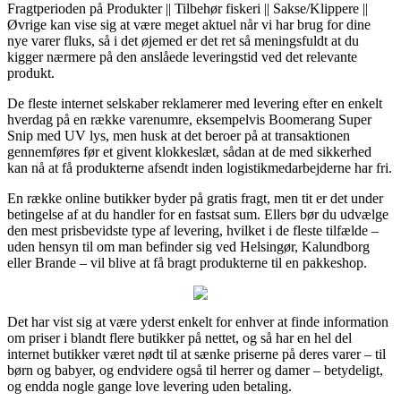
Fragtperioden på Produkter || Tilbehør fiskeri || Sakse/Klippere ||
Øvrige kan vise sig at være meget aktuel når vi har brug for dine
nye varer fluks, så i det øjemed er det ret så meningsfuldt at du
kigger nærmere på den anslåede leveringstid ved det relevante
produkt.
De fleste internet selskaber reklamerer med levering efter en enkelt
hverdag på en række varenumre, eksempelvis Boomerang Super
Snip med UV lys, men husk at det beroer på at transaktionen
gennemføres før et givent klokkeslæt, sådan at de med sikkerhed
kan nå at få produkterne afsendt inden logistikmedarbejderne har fri.
En række online butikker byder på gratis fragt, men tit er det under
betingelse af at du handler for en fastsat sum. Ellers bør du udvælge
den mest prisbevidste type af levering, hvilket i de fleste tilfælde –
uden hensyn til om man befinder sig ved Helsingør, Kalundborg
eller Brande – vil blive at få bragt produkterne til en pakkeshop.
Det har vist sig at være yderst enkelt for enhver at finde information
om priser i blandt flere butikker på nettet, og så har en hel del
internet butikker været nødt til at sænke priserne på deres varer – til
børn og babyer, og endvidere også til herrer og damer – betydeligt,
og endda nogle gange love levering uden betaling.