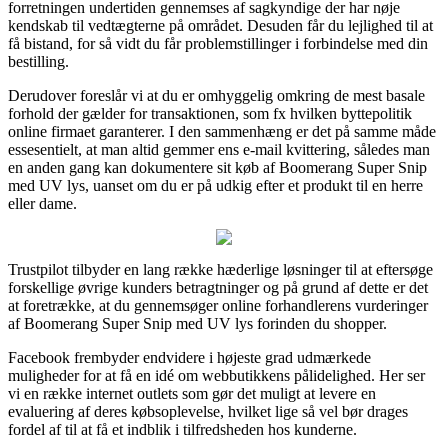
forretningen undertiden gennemses af sagkyndige der har nøje
kendskab til vedtægterne på området. Desuden får du lejlighed til at
få bistand, for så vidt du får problemstillinger i forbindelse med din
bestilling.
Derudover foreslår vi at du er omhyggelig omkring de mest basale
forhold der gælder for transaktionen, som fx hvilken byttepolitik
online firmaet garanterer. I den sammenhæng er det på samme måde
essesentielt, at man altid gemmer ens e-mail kvittering, således man
en anden gang kan dokumentere sit køb af Boomerang Super Snip
med UV lys, uanset om du er på udkig efter et produkt til en herre
eller dame.
Trustpilot tilbyder en lang række hæderlige løsninger til at eftersøge
forskellige øvrige kunders betragtninger og på grund af dette er det
at foretrække, at du gennemsøger online forhandlerens vurderinger
af Boomerang Super Snip med UV lys forinden du shopper.
Facebook frembyder endvidere i højeste grad udmærkede
muligheder for at få en idé om webbutikkens pålidelighed. Her ser
vi en række internet outlets som gør det muligt at levere en
evaluering af deres købsoplevelse, hvilket lige så vel bør drages
fordel af til at få et indblik i tilfredsheden hos kunderne.