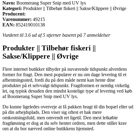
Navn:
Boomerang Super Snip med UV lys
Kategori:
Produkter || Tilbehør fiskeri || Sakse/Klippere || Øvrige
Producent:
Varenummer:
49215
EAN:
852419010138
Vurderet til
3.6
ud af 5 stjerner baseret på
7
anmeldelser
Produkter || Tilbehør fiskeri ||
Sakse/Klippere || Øvrige
Flere internet butikker tilbyder på nuværende tidspunkt alverdens
former for fragt. Den mest populære er nu om dage levering til et
afhentningssted, fordi du på den måde nemt kan hente dine
produkter på et selvvalgt tidspunkt. Fragtformen er nemlig virkelig
let, og typisk desuden den mindst kostelige type af levering ved køb
af Boomerang Super Snip med UV lys.
Du kunne ligeledes overveje at få pakken bragt til din bopæl eller ud
på din arbejdsplads. Den viser sig oftest et hak mere
omkostningsfuld, men omvendt ret ligetil. Den mest letkøbte
fragtløsning er dog at du selv henter ordren, men dette stiller krav
om at du bor nærved online butikkens hjemsted.