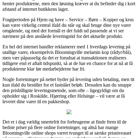
henter produkterne, men den løsning kræver at du befinder dig i kort
afstand af internet butikkens lager.
Fragtperioden på Hjem og have – Service – Børn – Kopper og krus
kan være virkelig central ifald du står og skal bruge dine nye varer
omgående, og med det formål er det fuldt ud passende at vi ser
nærmere på den anslåede leveringstid for det aktuelle produkt.
En hel del internet handler reklamerer med 1 hverdags levering på
utallige varer, eksempelvis Bloomingville melamin kop (rådyr/blå),
men vær påpasselig da det er forudsat at transaktionen realiseres
tidligere end et aftalt tidspunkt, så at de har en chance for at nå at få
produkterne klar før medarbejderne har fri.
Nogle forretninger på nettet byder på levering uden betaling, men tit
kun ifald du bestiller for et fastslået beløb. Desuden kan du snuppe
den prisbilligste leveringsmetode, som ofte – ligegyldigt om du
opholder sig i Roskilde, Hjørring eller Helsinge – vil være at få
leveret dine varer til en pakkeshop.
Det er i dag vældig smertefrit for forbrugerne at finde frem til de
bedste priser på flere online forretninger, og altså har mange
Bloomingville online shops været tvunget til at sænke prisniveauet