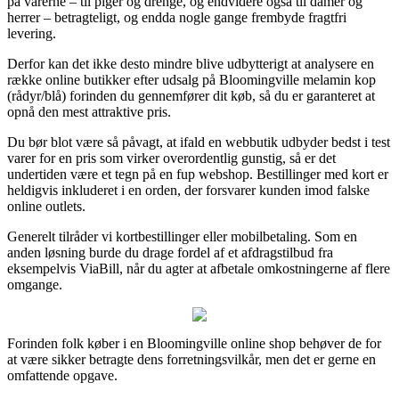
på varerne – til piger og drenge, og endvidere også til damer og
herrer – betragteligt, og endda nogle gange frembyde fragtfri
levering.
Derfor kan det ikke desto mindre blive udbytterigt at analysere en
række online butikker efter udsalg på Bloomingville melamin kop
(rådyr/blå) forinden du gennemfører dit køb, så du er garanteret at
opnå den mest attraktive pris.
Du bør blot være så påvagt, at ifald en webbutik udbyder bedst i test
varer for en pris som virker overordentlig gunstig, så er det
undertiden være et tegn på en fup webshop. Bestillinger med kort er
heldigvis inkluderet i en orden, der forsvarer kunden imod falske
online outlets.
Generelt tilråder vi kortbestillinger eller mobilbetaling. Som en
anden løsning burde du drage fordel af et afdragstilbud fra
eksempelvis ViaBill, når du agter at afbetale omkostningerne af flere
omgange.
Forinden folk køber i en Bloomingville online shop behøver de for
at være sikker betragte dens forretningsvilkår, men det er gerne en
omfattende opgave.