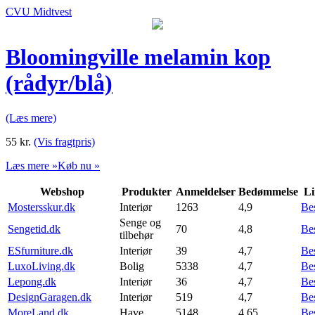
CVU Midtvest
Bloomingville melamin kop
(rådyr/blå)
(Læs mere)
55
kr.
(Vis fragtpris)
Læs mere »
Køb nu »
Webshop
Produkter
Anmeldelser
Bedømmelse
Li
Mostersskur.dk
Interiør
1263
4,9
Be
Senge og
Sengetid.dk
70
4,8
Be
tilbehør
ESfurniture.dk
Interiør
39
4,7
Be
LuxoLiving.dk
Bolig
5338
4,7
Be
Lepong.dk
Interiør
36
4,7
Be
DesignGaragen.dk
Interiør
519
4,7
Be
MoreLand.dk
Have
5148
4,65
Be