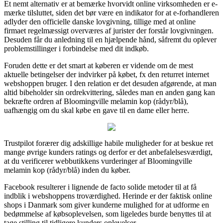
Et nemt alternativ er at bemærke hvorvidt online virksomheden er e-
mærke tilsluttet, siden det bør være en indikator for at e-forhandleren
adlyder den officielle danske lovgivning, tillige med at online
firmaet regelmæssigt overværes af jurister der forstår lovgivningen.
Desuden får du anledning til en hjælpende hånd, såfremt du oplever
problemstillinger i forbindelse med dit indkøb.
Foruden dette er det smart at køberen er vidende om de mest
aktuelle betingelser der indvirker på købet, fx den returret internet
webshoppen bruger. I den relation er det desuden afgørende, at man
altid bibeholder sin ordrekvittering, således man en anden gang kan
bekræfte ordren af Bloomingville melamin kop (rådyr/blå),
uafhængig om du skal købe en gave til en dame eller herre.
Trustpilot forærer dig adskillige habile muligheder for at beskue ret
mange øvrige kunders ratings og derfor er det anbefalelsesværdigt,
at du verificerer webbutikkens vurderinger af Bloomingville
melamin kop (rådyr/blå) inden du køber.
Facebook resulterer i lignende de facto solide metoder til at få
indblik i webshoppens troværdighed. Herinde er der faktisk online
shops i Danmark som giver kunderne mulighed for at udforme en
bedømmelse af købsoplevelsen, som ligeledes burde benyttes til at
tage stilling til tidligere kunders oplevelser.