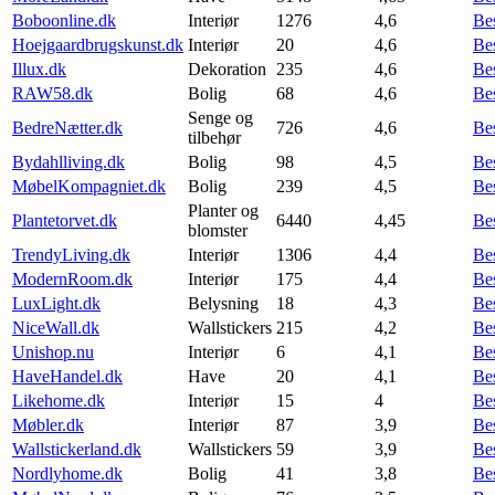
Boboonline.dk
Interiør
1276
4,6
Be
Hoejgaardbrugskunst.dk
Interiør
20
4,6
Be
Illux.dk
Dekoration
235
4,6
Be
RAW58.dk
Bolig
68
4,6
Be
Senge og
BedreNætter.dk
726
4,6
Be
tilbehør
Bydahlliving.dk
Bolig
98
4,5
Be
MøbelKompagniet.dk
Bolig
239
4,5
Be
Planter og
Plantetorvet.dk
6440
4,45
Be
blomster
TrendyLiving.dk
Interiør
1306
4,4
Be
ModernRoom.dk
Interiør
175
4,4
Be
LuxLight.dk
Belysning
18
4,3
Be
NiceWall.dk
Wallstickers
215
4,2
Be
Unishop.nu
Interiør
6
4,1
Be
HaveHandel.dk
Have
20
4,1
Be
Likehome.dk
Interiør
15
4
Be
Møbler.dk
Interiør
87
3,9
Be
Wallstickerland.dk
Wallstickers
59
3,9
Be
Nordlyhome.dk
Bolig
41
3,8
Be