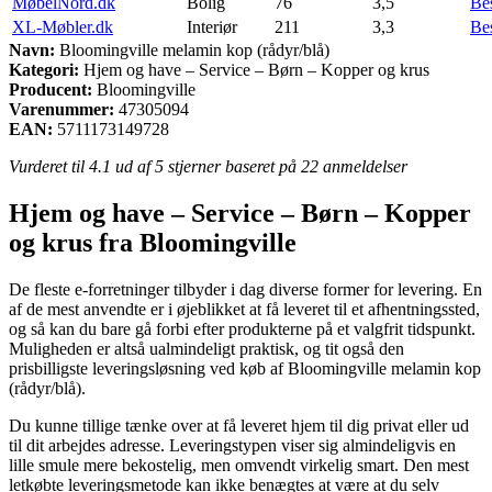
MøbelNord.dk
Bolig
76
3,5
Be
XL-Møbler.dk
Interiør
211
3,3
Be
Navn:
Bloomingville melamin kop (rådyr/blå)
Kategori:
Hjem og have – Service – Børn – Kopper og krus
Producent:
Bloomingville
Varenummer:
47305094
EAN:
5711173149728
Vurderet til
4.1
ud af 5 stjerner baseret på
22
anmeldelser
Hjem og have – Service – Børn – Kopper
og krus fra Bloomingville
De fleste e-forretninger tilbyder i dag diverse former for levering. En
af de mest anvendte er i øjeblikket at få leveret til et afhentningssted,
og så kan du bare gå forbi efter produkterne på et valgfrit tidspunkt.
Muligheden er altså ualmindeligt praktisk, og tit også den
prisbilligste leveringsløsning ved køb af Bloomingville melamin kop
(rådyr/blå).
Du kunne tillige tænke over at få leveret hjem til dig privat eller ud
til dit arbejdes adresse. Leveringstypen viser sig almindeligvis en
lille smule mere bekostelig, men omvendt virkelig smart. Den mest
letkøbte leveringsmetode kan ikke benægtes at være at du selv