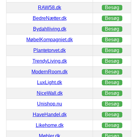
RAW58.dk
Besøg
BedreNætter.dk
Besøg
Bydahlliving.dk
Besøg
MøbelKompagniet.dk
Besøg
Plantetorvet.dk
Besøg
TrendyLiving.dk
Besøg
ModernRoom.dk
Besøg
LuxLight.dk
Besøg
NiceWall.dk
Besøg
Unishop.nu
Besøg
HaveHandel.dk
Besøg
Likehome.dk
Besøg
Møbler.dk
Besøg