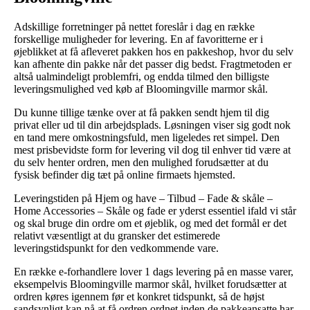
Adskillige forretninger på nettet foreslår i dag en række
forskellige muligheder for levering. En af favoritterne er i
øjeblikket at få afleveret pakken hos en pakkeshop, hvor du selv
kan afhente din pakke når det passer dig bedst. Fragtmetoden er
altså ualmindeligt problemfri, og endda tilmed den billigste
leveringsmulighed ved køb af Bloomingville marmor skål.
Du kunne tillige tænke over at få pakken sendt hjem til dig
privat eller ud til din arbejdsplads. Løsningen viser sig godt nok
en tand mere omkostningsfuld, men ligeledes ret simpel. Den
mest prisbevidste form for levering vil dog til enhver tid være at
du selv henter ordren, men den mulighed forudsætter at du
fysisk befinder dig tæt på online firmaets hjemsted.
Leveringstiden på Hjem og have – Tilbud – Fade & skåle –
Home Accessories – Skåle og fade er yderst essentiel ifald vi står
og skal bruge din ordre om et øjeblik, og med det formål er det
relativt væsentligt at du gransker det estimerede
leveringstidspunkt for den vedkommende vare.
En række e-forhandlere lover 1 dags levering på en masse varer,
eksempelvis Bloomingville marmor skål, hvilket forudsætter at
ordren køres igennem før et konkret tidspunkt, så de højst
sandsynligt kan nå at få ordren ordnet inden de pakkeansatte har