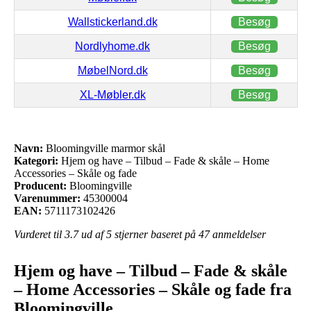
Wallstickerland.dk
Besøg
Nordlyhome.dk
Besøg
MøbelNord.dk
Besøg
XL-Møbler.dk
Besøg
Navn:
Bloomingville marmor skål
Kategori:
Hjem og have – Tilbud – Fade & skåle – Home
Accessories – Skåle og fade
Producent:
Bloomingville
Varenummer:
45300004
EAN:
5711173102426
Vurderet til
3.7
ud af 5 stjerner baseret på
47
anmeldelser
Hjem og have – Tilbud – Fade & skåle
– Home Accessories – Skåle og fade fra
Bloomingville