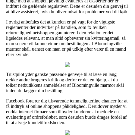
tillige med at shoppen jævnligt evalueres af eksperter der er
indført i de gældende regulativer. Dette er desuden din genvej til
at blive assisteret, hvis du bliver udsat for problemer ved dit køb.
I øvrigt anbefales det at kunden er på vagt for de vigtigste
reglementer der indvirker på handlen, som fx hvilken
returrettighed netshoppen garanterer. I den relation er det
ligeledes relevant, at man altid opbevarer sin kvitteringsmail, så
man senere vil kunne vidne om bestillingen af Bloomingville
marmor skål, uanset om man er på udkig efter varer til en mand
eller kvinde.
Trustpilot yder ganske passende genveje til at læse en lang
række andre brugeres kritik og derfor er det en hjælp, at du
tolker netbutikkens anmeldelser af Bloomingville marmor skål
inden du lægger din bestilling.
Facebook forærer dig tilsvarende temmelig ærlige chancer for at
få indtryk af online shoppens pålidelighed. Derudover møder vi
endda internet firmaer som tilbyder kunderne at meddele en
evaluering af ordreforløbet, som desuden burde drages fordel af
til at afveje kundetilfredsheden.