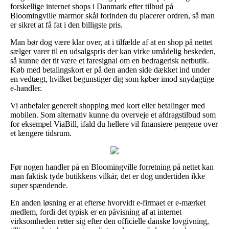
forskellige internet shops i Danmark efter tilbud på
Bloomingville marmor skål forinden du placerer ordren, så man
er sikret at få fat i den billigste pris.
Man bør dog være klar over, at i tilfælde af at en shop på nettet
sælger varer til en udsalgspris der kan virke umådelig beskeden,
så kunne det tit være et faresignal om en bedragerisk netbutik.
Køb med betalingskort er på den anden side dækket ind under
en vedtægt, hvilket begunstiger dig som køber imod snydagtige
e-handler.
Vi anbefaler generelt shopping med kort eller betalinger med
mobilen. Som alternativ kunne du overveje et afdragstilbud som
for eksempel ViaBill, ifald du hellere vil finansiere pengene over
et længere tidsrum.
Før nogen handler på en Bloomingville forretning på nettet kan
man faktisk tyde butikkens vilkår, det er dog undertiden ikke
super spændende.
En anden løsning er at efterse hvorvidt e-firmaet er e-mærket
medlem, fordi det typisk er en påvisning af at internet
virksomheden retter sig efter den officielle danske lovgivning,