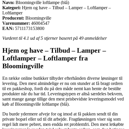
Navn:
Bloomingville loftlampe (blå)
Kategori:
Hjem og have – Tilbud – Lamper – Loftlamper –
Loftlamper
Producent:
Bloomingville
Varenummer:
46004547
EAN:
5711173153800
Vurderet til
4.1
ud af 5 stjerner baseret på
49
anmeldelser
Hjem og have – Tilbud – Lamper –
Loftlamper – Loftlamper fra
Bloomingville
En række online butikker tilbyder efterhånden diverse løsninger til
levering. Den mest almindelige er nu om stunder at få bragt ordren
til en pakkeshop, fordi du på den måde nemt kan hente de bestilte
produkter når du har tid. Leveringstypen er altså særdeles bekvem,
samt mange gange tillige den mest prisbevidste leveringsmodel ved
køb af Bloomingville loftlampe (blå).
Du burde ydermere afveje for og imod at få pakken sendt til din
private bopæl eller ud til dit arbejde. Fragtløsningen viser sig som
regel lidt mere pebret, men endda ret problemfri. Den mest letkøbte