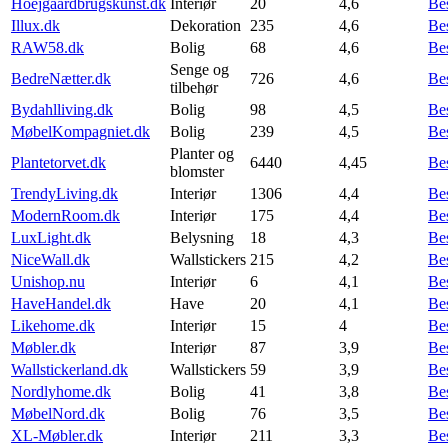
Hoejgaardbrugskunst.dk
Interiør
20
4,6
Be
Illux.dk
Dekoration
235
4,6
Be
RAW58.dk
Bolig
68
4,6
Be
Senge og
BedreNætter.dk
726
4,6
Be
tilbehør
Bydahlliving.dk
Bolig
98
4,5
Be
MøbelKompagniet.dk
Bolig
239
4,5
Be
Planter og
Plantetorvet.dk
6440
4,45
Be
blomster
TrendyLiving.dk
Interiør
1306
4,4
Be
ModernRoom.dk
Interiør
175
4,4
Be
LuxLight.dk
Belysning
18
4,3
Be
NiceWall.dk
Wallstickers
215
4,2
Be
Unishop.nu
Interiør
6
4,1
Be
HaveHandel.dk
Have
20
4,1
Be
Likehome.dk
Interiør
15
4
Be
Møbler.dk
Interiør
87
3,9
Be
Wallstickerland.dk
Wallstickers
59
3,9
Be
Nordlyhome.dk
Bolig
41
3,8
Be
MøbelNord.dk
Bolig
76
3,5
Be
XL-Møbler.dk
Interiør
211
3,3
Be