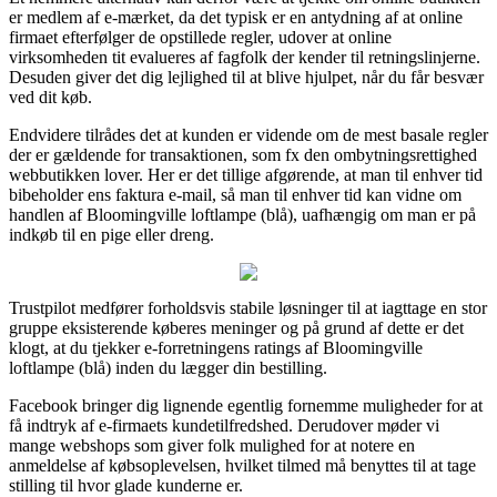
er medlem af e-mærket, da det typisk er en antydning af at online
firmaet efterfølger de opstillede regler, udover at online
virksomheden tit evalueres af fagfolk der kender til retningslinjerne.
Desuden giver det dig lejlighed til at blive hjulpet, når du får besvær
ved dit køb.
Endvidere tilrådes det at kunden er vidende om de mest basale regler
der er gældende for transaktionen, som fx den ombytningsrettighed
webbutikken lover. Her er det tillige afgørende, at man til enhver tid
bibeholder ens faktura e-mail, så man til enhver tid kan vidne om
handlen af Bloomingville loftlampe (blå), uafhængig om man er på
indkøb til en pige eller dreng.
Trustpilot medfører forholdsvis stabile løsninger til at iagttage en stor
gruppe eksisterende køberes meninger og på grund af dette er det
klogt, at du tjekker e-forretningens ratings af Bloomingville
loftlampe (blå) inden du lægger din bestilling.
Facebook bringer dig lignende egentlig fornemme muligheder for at
få indtryk af e-firmaets kundetilfredshed. Derudover møder vi
mange webshops som giver folk mulighed for at notere en
anmeldelse af købsoplevelsen, hvilket tilmed må benyttes til at tage
stilling til hvor glade kunderne er.