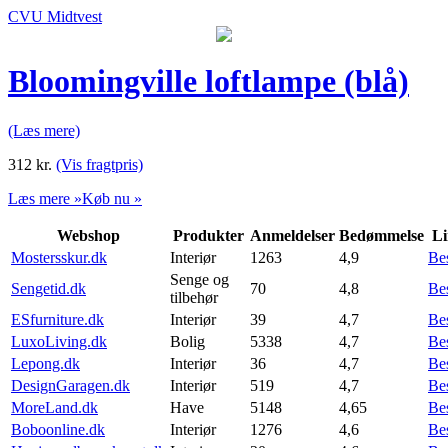
CVU Midtvest
Bloomingville loftlampe (blå)
(Læs mere)
312
kr.
(Vis fragtpris)
Læs mere »
Køb nu »
Webshop
Produkter
Anmeldelser
Bedømmelse
Li
Mostersskur.dk
Interiør
1263
4,9
Be
Senge og
Sengetid.dk
70
4,8
Be
tilbehør
ESfurniture.dk
Interiør
39
4,7
Be
LuxoLiving.dk
Bolig
5338
4,7
Be
Lepong.dk
Interiør
36
4,7
Be
DesignGaragen.dk
Interiør
519
4,7
Be
MoreLand.dk
Have
5148
4,65
Be
Boboonline.dk
Interiør
1276
4,6
Be