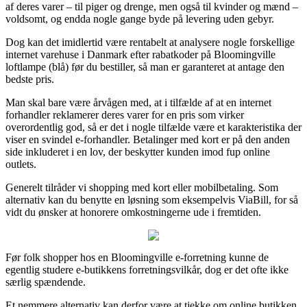
af deres varer – til piger og drenge, men også til kvinder og mænd –
voldsomt, og endda nogle gange byde på levering uden gebyr.
Dog kan det imidlertid være rentabelt at analysere nogle forskellige
internet varehuse i Danmark efter rabatkoder på Bloomingville
loftlampe (blå) før du bestiller, så man er garanteret at antage den
bedste pris.
Man skal bare være årvågen med, at i tilfælde af at en internet
forhandler reklamerer deres varer for en pris som virker
overordentlig god, så er det i nogle tilfælde være et karakteristika der
viser en svindel e-forhandler. Betalinger med kort er på den anden
side inkluderet i en lov, der beskytter kunden imod fup online
outlets.
Generelt tilråder vi shopping med kort eller mobilbetaling. Som
alternativ kan du benytte en løsning som eksempelvis ViaBill, for så
vidt du ønsker at honorere omkostningerne ude i fremtiden.
Før folk shopper hos en Bloomingville e-forretning kunne de
egentlig studere e-butikkens forretningsvilkår, dog er det ofte ikke
særlig spændende.
Et nemmere alternativ kan derfor være at tjekke om online butikken