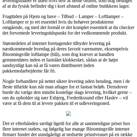
leveringsmanér er uden tvivl selv at hente ordren, som dog betinges
af at du fysisk befinder dig i kort afstand af online butikkens lager.
Fragttiden på Hjem og have – Tilbud – Lamper – Loftlamper –
Loftlamper er jo ret essentiel hvis du behøver produkterne
omgående, og med det formål er det komplet essentielt at du checker
det forventede leveringstidspunkt for det vedkommende produkt.
Størstedelen af internet foretagender tilbyder levering på
næstkommende hverdag på deres favorit varenumre, eksempelvis
Bloomingville loftlampe (blå), som dog kræver at handlen
gemmenføres inden et fastslået klokkeslæt, sådan at de højst
sandsynligt kan nå at få varen distribueret inden
pakkemedarbejderne får fri.
Nogle forhandlere på nettet sikrer levering uden betaling, men i de
fleste tilfælde kun når man aftager for et fastsat beløb. Derudover
burde du vælge den mindst kostelige slags levering, hvilket gerne –
om du opholder sig nær Esbjerg, Frederikssund eller Haslev – vil
være at få dem til at levere pakken til et udleveringssted.
Det er efterhånden særligt ligetil for alle at sammenligne priser hos
flere internet outlets, og følgelig har mange Bloomingville internet
firmaer fundet det uundgåeligt at nedsætte prisniveauet på en række