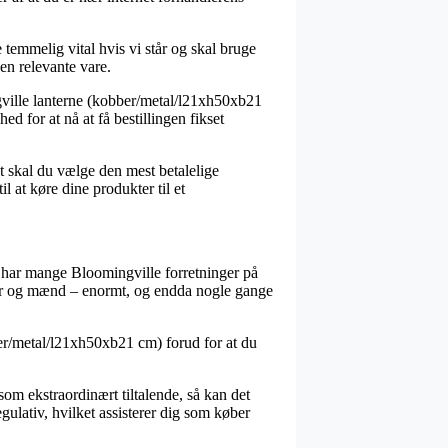
emmelig vital hvis vi står og skal bruge
den relevante vare.
gville lanterne (kobber/metal/l21xh50xb21
ed for at nå at få bestillingen fikset
vt skal du vælge den mest betalelige
 at køre dine produkter til et
d har mange Bloomingville forretninger på
inder og mænd – enormt, og endda nogle gange
ber/metal/l21xh50xb21 cm) forud for at du
 som ekstraordinært tiltalende, så kan det
gulativ, hvilket assisterer dig som køber