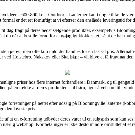
eideer – 600-800 kr. – Outdoor – Lanterner kan i nogle tilfælde være t
formål er det ret fornuftigt at vi efterser den anslåede leveringstid for 
g-til-dag fragt på deres bedst sælgende produkter, eksempelvis Bloomin
 du når at bestille forud for et nøjagtigt klokkeslæt, så at de har muligh
uden gebyr, men ofte kun ifald der handles for en fastsat pris. Alternati
r ved Holstebro, Nakskov eller Skælskør – vil blive at få fragtmanden til
menligne priser hos flere internet forhandlere i Danmark, og til gengæl
rdien på en række af deres produkter – til børn, lige så vel som til kv
nogle forretninger på nettet efter udsalg på Bloomingville lanterne (kob
ge den laveste pris.
lde af at en e-forretning udbyder deres varer til en salgspris som kan ses
en uærlig webshop. Kortbetalinger er ikke desto mindre omsluttet af et re