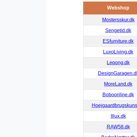
Webshop
Mostersskur.dk
Sengetid.dk
ESfurniture.dk
LuxoLiving.dk
Lepong.dk
DesignGaragen.d
MoreLand.dk
Boboonline.dk
Hoejgaardbrugskuns
Illux.dk
RAW58.dk