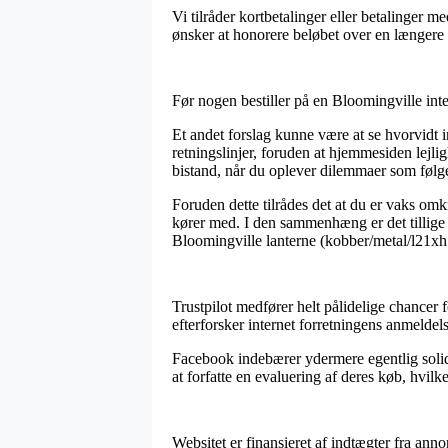
Vi tilråder kortbetalinger eller betalinger 
ønsker at honorere beløbet over en længere 
Før nogen bestiller på en Bloomingville int
Et andet forslag kunne være at se hvorvidt 
retningslinjer, foruden at hjemmesiden lejl
bistand, når du oplever dilemmaer som følge
Foruden dette tilrådes det at du er vaks om
kører med. I den sammenhæng er det tillige 
Bloomingville lanterne (kobber/metal/l21xh5
Trustpilot medfører helt pålidelige chancer 
efterforsker internet forretningens anmelde
Facebook indebærer ydermere egentlig solide 
at forfatte en evaluering af deres køb, hvilk
Websitet er finansieret af indtægter fra anno