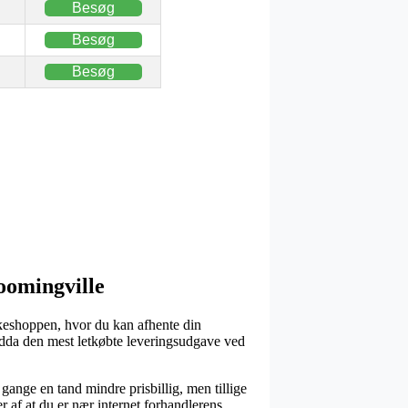
Besøg
Besøg
Besøg
oomingville
pakkeshoppen, hvor du kan afhente din
ndda den mest letkøbte leveringsudgave ved
 gange en tand mindre prisbillig, men tillige
 af at du er nær internet forhandlerens