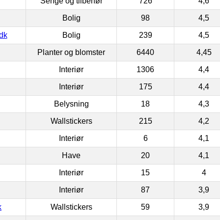
Senge og tilbehør
726
4,6
Bolig
98
4,5
dk
Bolig
239
4,5
Planter og blomster
6440
4,45
Interiør
1306
4,4
Interiør
175
4,4
Belysning
18
4,3
Wallstickers
215
4,2
Interiør
6
4,1
Have
20
4,1
Interiør
15
4
Interiør
87
3,9
k
Wallstickers
59
3,9