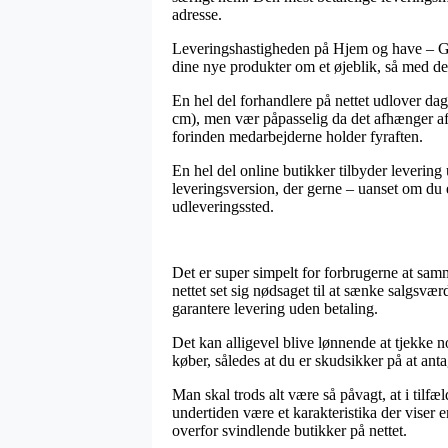
adresse.
Leveringshastigheden på Hjem og have – Gav
dine nye produkter om et øjeblik, så med det 
En hel del forhandlere på nettet udlover da
cm), men vær påpasselig da det afhænger af at
forinden medarbejderne holder fyraften.
En hel del online butikker tilbyder levering 
leveringsversion, der gerne – uanset om du e
udleveringssted.
Det er super simpelt for forbrugerne at sam
nettet set sig nødsaget til at sænke salgsvæ
garantere levering uden betaling.
Det kan alligevel blive lønnende at tjekke 
køber, således at du er skudsikker på at anta
Man skal trods alt være så påvagt, at i tilfæ
undertiden være et karakteristika der viser 
overfor svindlende butikker på nettet.