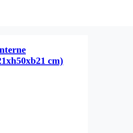
anterne
l21xh50xb21 cm)