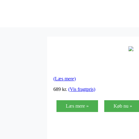
(Læs mere)
689
kr.
(Vis fragtpris)
Læs mere »
Køb nu »