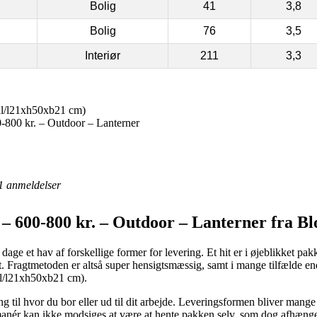
Bolig
41
3,8
Bolig
76
3,5
Interiør
211
3,3
al/l21xh50xb21 cm)
800 kr. – Outdoor – Lanterner
1
anmeldelser
– 600-800 kr. – Outdoor – Lanterner fra Bl
e dage et hav af forskellige former for levering. Et hit er i øjeblikket 
t. Fragtmetoden er altså super hensigtsmæssig, samt i mange tilfælde e
al/l21xh50xb21 cm).
ng til hvor du bor eller ud til dit arbejde. Leveringsformen bliver mange
anér kan ikke modsiges at være at hente pakken selv, som dog afhænger