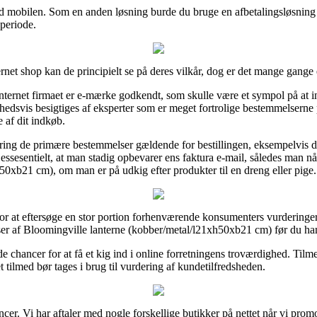
med mobilen. Som en anden løsning burde du bruge en afbetalingsløsning 
periode.
ernet shop kan de principielt se på deres vilkår, dog er det mange gang
internet firmaet er e-mærke godkendt, som skulle være et sympol på at i
ighedsvis besigtiges af eksperter som er meget fortrolige bestemmelserne
 af dit indkøb.
kring de primære bestemmelser gældende for bestillingen, eksempelvis de
essesentielt, at man stadig opbevarer ens faktura e-mail, således man n
0xb21 cm), om man er på udkig efter produkter til en dreng eller pige.
for at eftersøge en stor portion forhenværende konsumenters vurderinger 
lser af Bloomingville lanterne (kobber/metal/l21xh50xb21 cm) før du ha
chancer for at få et kig ind i online forretningens troværdighed. Tilme
et tilmed bør tages i brug til vurdering af kundetilfredsheden.
ncer. Vi har aftaler med nogle forskellige butikker på nettet når vi prom