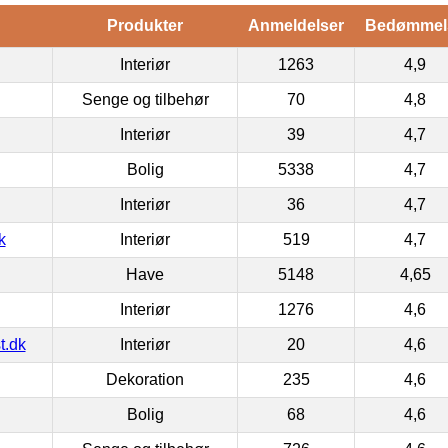
Produkter
Anmeldelser
Bedømmel
Interiør
1263
4,9
Senge og tilbehør
70
4,8
Interiør
39
4,7
Bolig
5338
4,7
Interiør
36
4,7
k
Interiør
519
4,7
Have
5148
4,65
Interiør
1276
4,6
t.dk
Interiør
20
4,6
Dekoration
235
4,6
Bolig
68
4,6