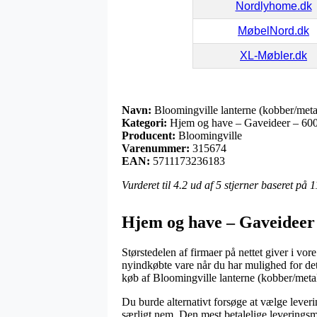
Nordlyhome.dk
MøbelNord.dk
XL-Møbler.dk
Navn:
Bloomingville lanterne (kobber/met
Kategori:
Hjem og have – Gaveideer – 600-
Producent:
Bloomingville
Varenummer:
315674
EAN:
5711173236183
Vurderet til
4.2
ud af 5 stjerner baseret på
1
Hjem og have – Gaveideer 
Størstedelen af firmaer på nettet giver i vor
nyindkøbte vare når du har mulighed for de
køb af Bloomingville lanterne (kobber/met
Du burde alternativt forsøge at vælge leveri
særligt nem. Den mest betalelige leveringsm