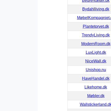
BedreNætter.dk
Bydahlliving.dk
MøbelKompagniet.
Plantetorvet.dk
TrendyLiving.dk
ModernRoom.dk
LuxLight.dk
NiceWall.dk
Unishop.nu
HaveHandel.dk
Likehome.dk
Møbler.dk
Wallstickerland.d