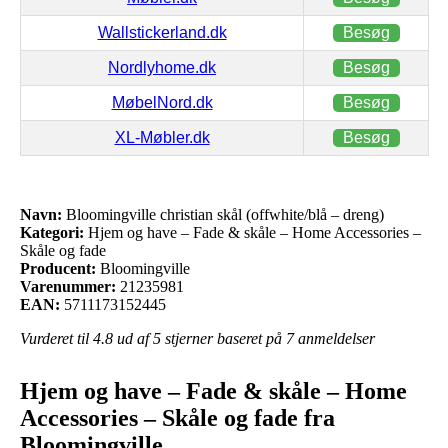
Wallstickerland.dk
Besøg
Nordlyhome.dk
Besøg
MøbelNord.dk
Besøg
XL-Møbler.dk
Besøg
Navn:
Bloomingville christian skål (offwhite/blå – dreng)
Kategori:
Hjem og have – Fade & skåle – Home Accessories –
Skåle og fade
Producent:
Bloomingville
Varenummer:
21235981
EAN:
5711173152445
Vurderet til
4.8
ud af 5 stjerner baseret på
7
anmeldelser
Hjem og have – Fade & skåle – Home
Accessories – Skåle og fade fra
Bloomingville