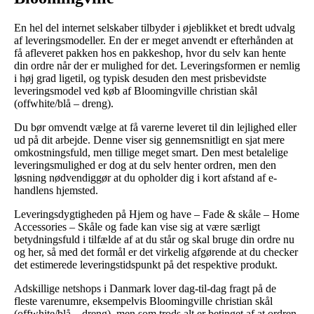
En hel del internet selskaber tilbyder i øjeblikket et bredt udvalg
af leveringsmodeller. En der er meget anvendt er efterhånden at
få afleveret pakken hos en pakkeshop, hvor du selv kan hente
din ordre når der er mulighed for det. Leveringsformen er nemlig
i høj grad ligetil, og typisk desuden den mest prisbevidste
leveringsmodel ved køb af Bloomingville christian skål
(offwhite/blå – dreng).
Du bør omvendt vælge at få varerne leveret til din lejlighed eller
ud på dit arbejde. Denne viser sig gennemsnitligt en sjat mere
omkostningsfuld, men tillige meget smart. Den mest betalelige
leveringsmulighed er dog at du selv henter ordren, men den
løsning nødvendiggør at du opholder dig i kort afstand af e-
handlens hjemsted.
Leveringsdygtigheden på Hjem og have – Fade & skåle – Home
Accessories – Skåle og fade kan vise sig at være særligt
betydningsfuld i tilfælde af at du står og skal bruge din ordre nu
og her, så med det formål er det virkelig afgørende at du checker
det estimerede leveringstidspunkt på det respektive produkt.
Adskillige netshops i Danmark lover dag-til-dag fragt på de
fleste varenumre, eksempelvis Bloomingville christian skål
(offwhite/blå – dreng), men som trods alt er betinget af at ordren