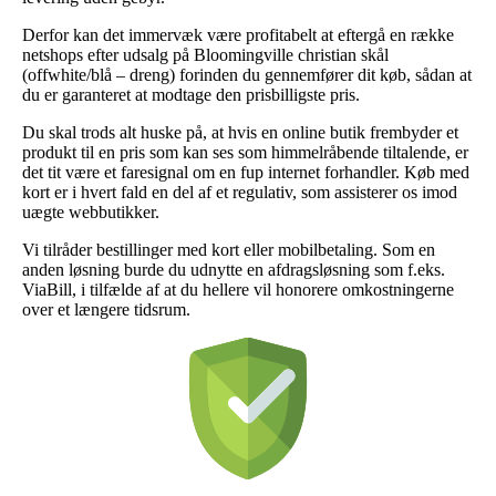
Derfor kan det immervæk være profitabelt at eftergå en række
netshops efter udsalg på Bloomingville christian skål
(offwhite/blå – dreng) forinden du gennemfører dit køb, sådan at
du er garanteret at modtage den prisbilligste pris.
Du skal trods alt huske på, at hvis en online butik frembyder et
produkt til en pris som kan ses som himmelråbende tiltalende, er
det tit være et faresignal om en fup internet forhandler. Køb med
kort er i hvert fald en del af et regulativ, som assisterer os imod
uægte webbutikker.
Vi tilråder bestillinger med kort eller mobilbetaling. Som en
anden løsning burde du udnytte en afdragsløsning som f.eks.
ViaBill, i tilfælde af at du hellere vil honorere omkostningerne
over et længere tidsrum.