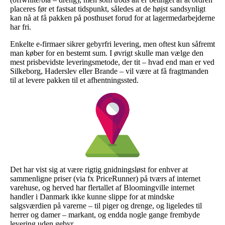
placeres før et fastsat tidspunkt, således at de højst sandsynligt
kan nå at få pakken på posthuset forud for at lagermedarbejderne
har fri.
Enkelte e-firmaer sikrer gebyrfri levering, men oftest kun såfremt
man køber for en bestemt sum. I øvrigt skulle man vælge den
mest prisbevidste leveringsmetode, der tit – hvad end man er ved
Silkeborg, Haderslev eller Brande – vil være at få fragtmanden
til at levere pakken til et afhentningssted.
Det har vist sig at være rigtig gnidningsløst for enhver at
sammenligne priser (via fx PriceRunner) på tværs af internet
varehuse, og herved har flertallet af Bloomingville internet
handler i Danmark ikke kunne slippe for at mindske
salgsværdien på varerne – til piger og drenge, og ligeledes til
herrer og damer – markant, og endda nogle gange frembyde
levering uden gebyr.