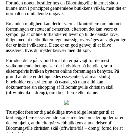
Forinden nogen bestiller hos en Bloomingville internet shop
kunne man i princippet gennemløbe butikkens vilkår, men det er
normalt en omfattende opgave.
En anden mulighed kan derfor være at kontrollere om internet
forretningen er støttet af e-mærket, eftersom det kan være et
sympol på at online forhandleren lever op til de danske love,
tillige med at netbutikken regelmæssigt overvåges af sagkyndige
der er inde i vilkårene. Dette er en god genvej til at blive
assisteret, hvis du møder besvær med dit køb.
Foruden dette går vi ind for at du er på vagt for de mest
vedkommende betingelser der indvirker på handlen, som
eksempelvis hvilken bytteret online forretningen benytter. På
grund af dette er det ligeledes essesentielt, at man stadig
bibeholder ens kvittering på e-mail, så man altid kan
dokumentere sin shopping af Bloomingville christian skål
(offwhite/blå – dreng), om du er herre eller dame.
Trustpilot forærer dig adskillige troværdige løsninger til at
kortlægge flere eksisterende konsumenters omtaler og derfor er
det en hjælp, at du eftergår webbutikkens anmeldelser af
Bloomingville christian skål (offwhite/blå – dreng) forud for at