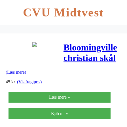
CVU Midtvest
Bloomingville
christian skål
(offwhite/blå –
(Læs mere)
dreng)
45
kr.
(Vis fragtpris)
Læs mere »
Køb nu »