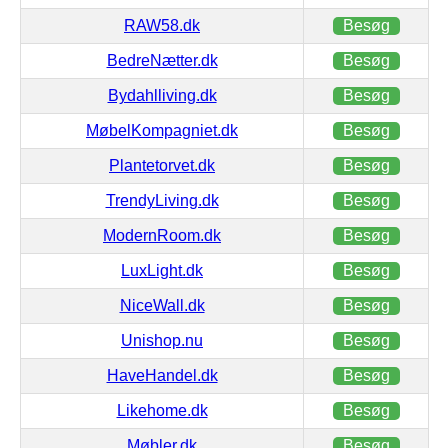
RAW58.dk
Besøg
BedreNætter.dk
Besøg
Bydahlliving.dk
Besøg
MøbelKompagniet.dk
Besøg
Plantetorvet.dk
Besøg
TrendyLiving.dk
Besøg
ModernRoom.dk
Besøg
LuxLight.dk
Besøg
NiceWall.dk
Besøg
Unishop.nu
Besøg
HaveHandel.dk
Besøg
Likehome.dk
Besøg
Møbler.dk
Besøg