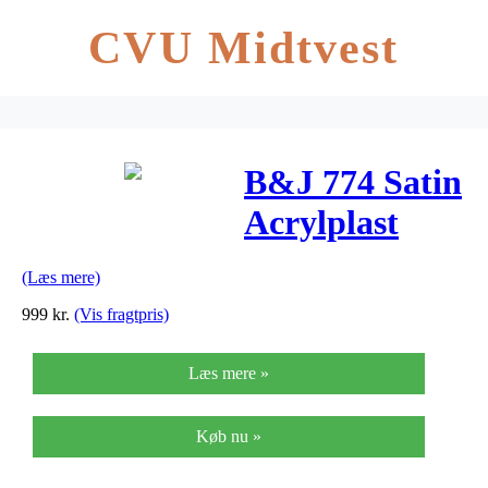
CVU Midtvest
B&J 774 Satin
Acrylplast
Facademaling
(Læs mere)
glans 25
999
kr.
(Vis fragtpris)
Læs mere »
Køb nu »