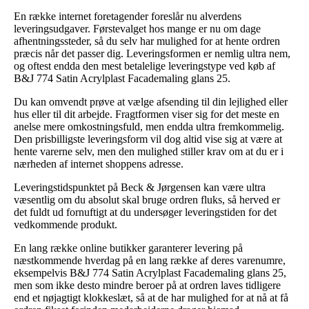
En række internet foretagender foreslår nu alverdens
leveringsudgaver. Førstevalget hos mange er nu om dage
afhentningssteder, så du selv har mulighed for at hente ordren
præcis når det passer dig. Leveringsformen er nemlig ultra nem,
og oftest endda den mest betalelige leveringstype ved køb af
B&J 774 Satin Acrylplast Facademaling glans 25.
Du kan omvendt prøve at vælge afsending til din lejlighed eller
hus eller til dit arbejde. Fragtformen viser sig for det meste en
anelse mere omkostningsfuld, men endda ultra fremkommelig.
Den prisbilligste leveringsform vil dog altid vise sig at være at
hente varerne selv, men den mulighed stiller krav om at du er i
nærheden af internet shoppens adresse.
Leveringstidspunktet på Beck & Jørgensen kan være ultra
væsentlig om du absolut skal bruge ordren fluks, så herved er
det fuldt ud fornuftigt at du undersøger leveringstiden for det
vedkommende produkt.
En lang række online butikker garanterer levering på
næstkommende hverdag på en lang række af deres varenumre,
eksempelvis B&J 774 Satin Acrylplast Facademaling glans 25,
men som ikke desto mindre beroer på at ordren laves tidligere
end et nøjagtigt klokkeslæt, så at de har mulighed for at nå at få