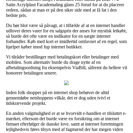
Satin Acrylplast Facademaling glans 25 forud for at du placerer
ordren, sådan at man er på den sikre side med at få fat i den
bedste pris.
Du bør blot være så påvagt, at i tilfælde af at en internet handler
udlover deres varer for en salgspris der anses for mystisk letkøbt,
så burde det ofte være en indikator for en uægte internet
forhandler. Køb med kort er imidlertid omfavnet af en regel, som
hjælper køber imod fup internet butikker.
Vi tilråder bestillinger med betalingskort eller betalinger med
mobilen. Som alternativ burde du drage nytte af en
afbetalingsordning fra eksempelvis ViaBill, såfremt du hellere vil
honorere betalingen senere.
Inden folk shopper på en internet shop behøver de altid
gennemløbe netshoppens vilkår, det er dog uden tvivl et
tidskrævende projekt.
En anden valgmulighed er at se hvorvidt e-handlen er tilsluttet e-
mærket, eftersom det burde være en forsikring om at internet
firmaet efterfølger de danske love, samt at internet forretningen
lejlighedsvis føres tilsyn med af fagmænd der har megen viden