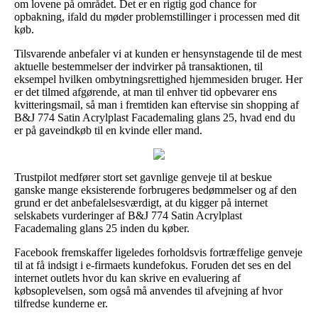
om lovene på området. Det er en rigtig god chance for
opbakning, ifald du møder problemstillinger i processen med dit
køb.
Tilsvarende anbefaler vi at kunden er hensynstagende til de mest
aktuelle bestemmelser der indvirker på transaktionen, til
eksempel hvilken ombytningsrettighed hjemmesiden bruger. Her
er det tilmed afgørende, at man til enhver tid opbevarer ens
kvitteringsmail, så man i fremtiden kan eftervise sin shopping af
B&J 774 Satin Acrylplast Facademaling glans 25, hvad end du
er på gaveindkøb til en kvinde eller mand.
Trustpilot medfører stort set gavnlige genveje til at beskue
ganske mange eksisterende forbrugeres bedømmelser og af den
grund er det anbefalelsesværdigt, at du kigger på internet
selskabets vurderinger af B&J 774 Satin Acrylplast
Facademaling glans 25 inden du køber.
Facebook fremskaffer ligeledes forholdsvis fortræffelige genveje
til at få indsigt i e-firmaets kundefokus. Foruden det ses en del
internet outlets hvor du kan skrive en evaluering af
købsoplevelsen, som også må anvendes til afvejning af hvor
tilfredse kunderne er.