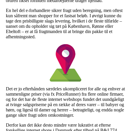
ordren fikset forinden medarbejderne drager hjemad.
En hel del e-forhandlere sikrer fragt uden beregning, men oftest
kun såfremt man shopper for et fastsat beløb. I øvrigt kunne du
tage den prisbilligste slags levering, hvilket i de fleste tilfælde –
uanset om du opholder sig tæt på København, Rønne eller
Ebeltoft – er at få fragtmanden til at bringe din pakke til et
afhentningssted.
Det er jo efterhånden særdeles ukompliceret for alle og enhver at
sammenligne priser (via fx PriceRunner) fra flere online firmaer,
og for det har de fleste internet webshops fundet det uundgåeligt
at tvinge salgspriserne på en række af deres varer – til babyer og
børn, og ligeså til damer og herrer – betragteligt, og endda nogle
gange sikre fragt uden omkostninger.
Derfor kan det ikke desto mindre være lukrativt at efterse
forskellige internet shops i Danmark efter tilbud på B&J 774