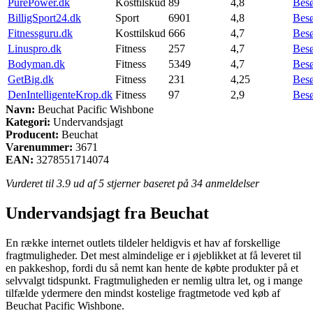
PurePower.dk
Kosttilskud
89
4,8
Bes
BilligSport24.dk
Sport
6901
4,8
Bes
Fitnessguru.dk
Kosttilskud
666
4,7
Bes
Linuspro.dk
Fitness
257
4,7
Bes
Bodyman.dk
Fitness
5349
4,7
Bes
GetBig.dk
Fitness
231
4,25
Bes
DenIntelligenteKrop.dk
Fitness
97
2,9
Bes
Navn:
Beuchat Pacific Wishbone
Kategori:
Undervandsjagt
Producent:
Beuchat
Varenummer:
3671
EAN:
3278551714074
Vurderet til
3.9
ud af 5 stjerner baseret på
34
anmeldelser
Undervandsjagt fra Beuchat
En række internet outlets tildeler heldigvis et hav af forskellige
fragtmuligheder. Det mest almindelige er i øjeblikket at få leveret til
en pakkeshop, fordi du så nemt kan hente de købte produkter på et
selvvalgt tidspunkt. Fragtmuligheden er nemlig ultra let, og i mange
tilfælde ydermere den mindst kostelige fragtmetode ved køb af
Beuchat Pacific Wishbone.