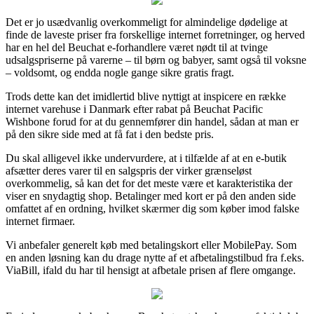
Det er jo usædvanlig overkommeligt for almindelige dødelige at
finde de laveste priser fra forskellige internet forretninger, og herved
har en hel del Beuchat e-forhandlere været nødt til at tvinge
udsalgspriserne på varerne – til børn og babyer, samt også til voksne
– voldsomt, og endda nogle gange sikre gratis fragt.
Trods dette kan det imidlertid blive nyttigt at inspicere en række
internet varehuse i Danmark efter rabat på Beuchat Pacific
Wishbone forud for at du gennemfører din handel, sådan at man er
på den sikre side med at få fat i den bedste pris.
Du skal alligevel ikke undervurdere, at i tilfælde af at en e-butik
afsætter deres varer til en salgspris der virker grænseløst
overkommelig, så kan det for det meste være et karakteristika der
viser en snydagtig shop. Betalinger med kort er på den anden side
omfattet af en ordning, hvilket skærmer dig som køber imod falske
internet firmaer.
Vi anbefaler generelt køb med betalingskort eller MobilePay. Som
en anden løsning kan du drage nytte af et afbetalingstilbud fra f.eks.
ViaBill, ifald du har til hensigt at afbetale prisen af flere omgange.