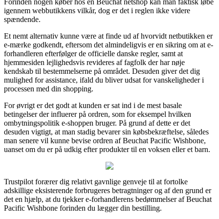
Forinden nogen køber hos en Beuchat netshop kan man faktisk løbe
igennem webbutikkens vilkår, dog er det i reglen ikke videre
spændende.
Et nemt alternativ kunne være at finde ud af hvorvidt netbutikken er
e-mærke godkendt, eftersom det almindeligvis er en sikring om at e-
forhandleren efterfølger de officielle danske regler, samt at
hjemmesiden lejlighedsvis revideres af fagfolk der har nøje
kendskab til bestemmelserne på området. Desuden giver det dig
mulighed for assistance, ifald du bliver udsat for vanskeligheder i
processen med din shopping.
For øvrigt er det godt at kunden er sat ind i de mest basale
betingelser der influerer på ordren, som for eksempel hvilken
ombytningspolitik e-shoppen bruger. På grund af dette er det
desuden vigtigt, at man stadig bevarer sin købsbekræftelse, således
man senere vil kunne bevise ordren af Beuchat Pacific Wishbone,
uanset om du er på udkig efter produkter til en voksen eller et barn.
Trustpilot forærer dig relativt gavnlige genveje til at fortolke
adskillige eksisterende forbrugeres betragtninger og af den grund er
det en hjælp, at du tjekker e-forhandlerens bedømmelser af Beuchat
Pacific Wishbone forinden du lægger din bestilling.