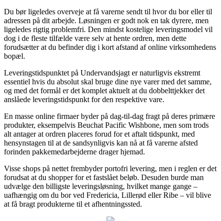
Du bør ligeledes overveje at få varerne sendt til hvor du bor eller til
adressen på dit arbejde. Løsningen er godt nok en tak dyrere, men
ligeledes rigtig problemfri. Den mindst kostelige leveringsmodel vil
dog i de fleste tilfælde være selv at hente ordren, men dette
forudsætter at du befinder dig i kort afstand af online virksomhedens
bopæl.
Leveringstidspunktet på Undervandsjagt er naturligvis ekstremt
essentiel hvis du absolut skal bruge dine nye varer med det samme,
og med det formål er det komplet aktuelt at du dobbelttjekker det
anslåede leveringstidspunkt for den respektive vare.
En masse online firmaer byder på dag-til-dag fragt på deres primære
produkter, eksempelvis Beuchat Pacific Wishbone, men som trods
alt antager at ordren placeres forud for et aftalt tidspunkt, med
hensynstagen til at de sandsynligvis kan nå at få varerne afsted
forinden pakkemedarbejderne drager hjemad.
Visse shops på nettet frembyder portofri levering, men i reglen er det
forudsat at du shopper for et fastslået beløb. Desuden burde man
udvælge den billigste leveringsløsning, hvilket mange gange –
uafhængig om du bor ved Fredericia, Lillerød eller Ribe – vil blive
at få bragt produkterne til et afhentningssted.