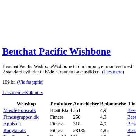
Beuchat Pacific Wishbone
Beuchat Pacific WishboneWishbone til din harpun, er monteret med
2 standard cylinder til både harpunen og elastikken.
(Læs mere)
169
kr.
(Vis fragtpris)
Læs mere »
Køb nu »
Webshop
Produkter
Anmeldelser
Bedømmelse
Lin
MuscleHouse.dk
Kosttilskud
361
4,9
Bes
Fitnessgruppen.dk
Fitness
250
4,9
Bes
Apuls.dk
Fitness
318
4,9
Bes
Bodylab.dk
Fitness
28136
4,85
Bes