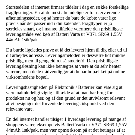
Størstedelen af internet firmaer tildeler i dag en række forskellige
fragtløsninger. En af de mest almindelige er for nærværende
afhentningssteder, og så henter du bare de købte varer lige
præcis når det passer ind i din kalender. Fragttypen er jo
særdeles smart, og i mange tilfælde ydermere den prisbilligste
leveringsmåde ved køb af Batteri Varta ur V371 SR69 1,55V
44mAh 1stk/pak.
Du burde ligeledes prøve at få det leveret hjem til dig eller ud til
dit arbejdes adresse. Leveringsmetoden er desværre lidt mindre
prisbillig, men til gengæld ret så smertefri. Den prisbilligste
leveringsløsning kan ikke benægtes at være at du selv henter
varerne, men dette nødvendiggør at du har bopæl tæt på online
virksomhedens bopæl.
Leveringshastigheden på Elektronik / Batterier kan vise sig at
være ualmindeligt vigtig i tilfælde af at man har brug for
produktet nu og her, og af den grund er det utvivlsomt relevant
at vi besigtiger det forventede leveringstidspunkt ved den
relevante vare.
En del internet handler tilsiger 1 hverdags levering på mange af
shoppens varer, eksempelvis Batteri Varta ur V371 SR69 1,55V
44mAh 1stk/pak, men vær opmærksom på at det betinges af at