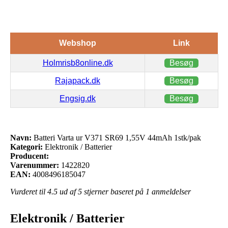
Webshop
Link
Holmrisb8online.dk
Besøg
Rajapack.dk
Besøg
Engsig.dk
Besøg
Navn:
Batteri Varta ur V371 SR69 1,55V 44mAh 1stk/pak
Kategori:
Elektronik / Batterier
Producent:
Varenummer:
1422820
EAN:
4008496185047
Vurderet til
4.5
ud af 5 stjerner baseret på
1
anmeldelser
Elektronik / Batterier