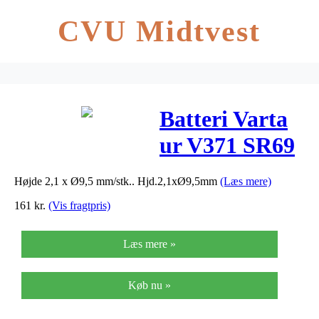
CVU Midtvest
Batteri Varta
ur V371 SR69
1,55V 44mAh
Højde 2,1 x Ø9,5 mm/stk.. Hjd.2,1xØ9,5mm
(Læs mere)
1stk/pak
161
kr.
(Vis fragtpris)
Læs mere »
Køb nu »