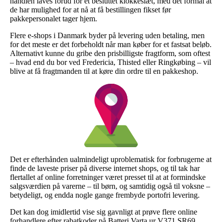
handlen laves forud for et besluttet klokkeslæt, med det formål at
de har mulighed for at nå at få bestillingen fikset før
pakkepersonalet tager hjem.
Flere e-shops i Danmark byder på levering uden betaling, men
for det meste er det forbeholdt når man køber for et fastsat beløb.
Alternativt kunne du gribe den prisbilligste fragtform, som oftest
– hvad end du bor ved Fredericia, Thisted eller Ringkøbing – vil
blive at få fragtmanden til at køre din ordre til en pakkeshop.
Det er efterhånden ualmindeligt uproblematisk for forbrugerne at
finde de laveste priser på diverse internet shops, og til tak har
flertallet af online forretninger været presset til at at formindske
salgsværdien på varerne – til børn, og samtidig også til voksne –
betydeligt, og endda nogle gange frembyde portofri levering.
Det kan dog imidlertid vise sig gavnligt at prøve flere online
forhandlere efter rabatkoder på Batteri Varta ur V371 SR69