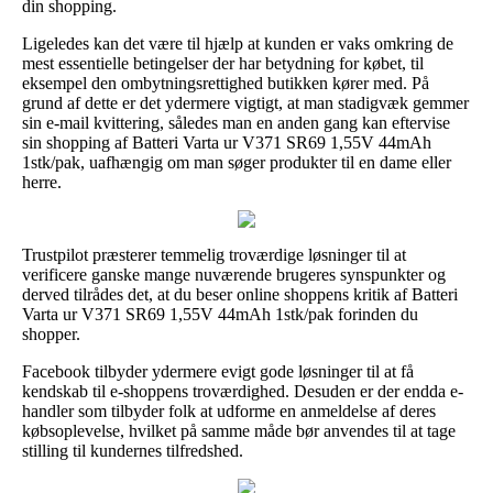
din shopping.
Ligeledes kan det være til hjælp at kunden er vaks omkring de
mest essentielle betingelser der har betydning for købet, til
eksempel den ombytningsrettighed butikken kører med. På
grund af dette er det ydermere vigtigt, at man stadigvæk gemmer
sin e-mail kvittering, således man en anden gang kan eftervise
sin shopping af Batteri Varta ur V371 SR69 1,55V 44mAh
1stk/pak, uafhængig om man søger produkter til en dame eller
herre.
Trustpilot præsterer temmelig troværdige løsninger til at
verificere ganske mange nuværende brugeres synspunkter og
derved tilrådes det, at du beser online shoppens kritik af Batteri
Varta ur V371 SR69 1,55V 44mAh 1stk/pak forinden du
shopper.
Facebook tilbyder ydermere evigt gode løsninger til at få
kendskab til e-shoppens troværdighed. Desuden er der endda e-
handler som tilbyder folk at udforme en anmeldelse af deres
købsoplevelse, hvilket på samme måde bør anvendes til at tage
stilling til kundernes tilfredshed.