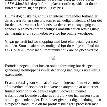
1,55V 44mAh 1stk/pak før du placerer ordren, sådan at du er
sikret at skaffe sig den prisbilligste pris.
Du må dog huske på, at hvis en internet forhandler forhandler
deres varer for en salgspris som er uendeligt tiltalende, så bør det
for det meste være et karakteristika der viser en snydagtig e-
handler. Køb med kort er heldigvis omsluttet af en retningslinje,
der garanterer dig som køber overfor fup online webshops.
Vi går generelt ind for shopping med kort eller betalinger med
mobilen. Som en alternativ mulighed bør du vælge et tilbud fra
f.eks. ViaBill, forudsat du foretrækker at klare beløbet over tid.
Forinden nogen køber hos en online forretning bør de egentlig
gennemgå netshoppens vilkår, det er dog naturligvis ikke særlig
spændende.
Et andet forslag kan være at efterse om internet firmaet er støttet
af e-mærket, eftersom det kan være en antydning af at internet
firmaet lever op til de danske regler, udover at internet
webshoppen løbende evalueres af fagfolk der har megen viden
om de gældende regler. Derudover giver det dig anledning til en
hjælpende hånd, ifald du får problemstillinger i processen med