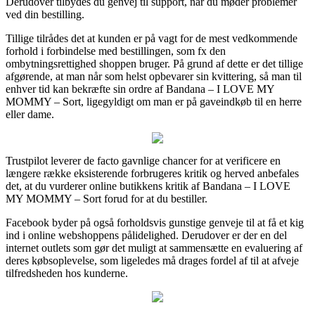
Derudover tilbydes du genvej til support, når du møder problemer
ved din bestilling.
Tillige tilrådes det at kunden er på vagt for de mest vedkommende
forhold i forbindelse med bestillingen, som fx den
ombytningsrettighed shoppen bruger. På grund af dette er det tillige
afgørende, at man når som helst opbevarer sin kvittering, så man til
enhver tid kan bekræfte sin ordre af Bandana – I LOVE MY
MOMMY – Sort, ligegyldigt om man er på gaveindkøb til en herre
eller dame.
Trustpilot leverer de facto gavnlige chancer for at verificere en
længere række eksisterende forbrugeres kritik og herved anbefales
det, at du vurderer online butikkens kritik af Bandana – I LOVE
MY MOMMY – Sort forud for at du bestiller.
Facebook byder på også forholdsvis gunstige genveje til at få et kig
ind i online webshoppens pålidelighed. Derudover er der en del
internet outlets som gør det muligt at sammensætte en evaluering af
deres købsoplevelse, som ligeledes må drages fordel af til at afveje
tilfredsheden hos kunderne.