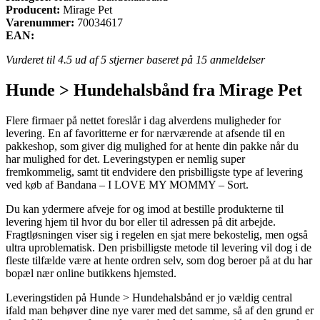
Producent:
Mirage Pet
Varenummer:
70034617
EAN:
Vurderet til
4.5
ud af 5 stjerner baseret på
15
anmeldelser
Hunde > Hundehalsbånd fra Mirage Pet
Flere firmaer på nettet foreslår i dag alverdens muligheder for
levering. En af favoritterne er for nærværende at afsende til en
pakkeshop, som giver dig mulighed for at hente din pakke når du
har mulighed for det. Leveringstypen er nemlig super
fremkommelig, samt tit endvidere den prisbilligste type af levering
ved køb af Bandana – I LOVE MY MOMMY – Sort.
Du kan ydermere afveje for og imod at bestille produkterne til
levering hjem til hvor du bor eller til adressen på dit arbejde.
Fragtløsningen viser sig i regelen en sjat mere bekostelig, men også
ultra uproblematisk. Den prisbilligste metode til levering vil dog i de
fleste tilfælde være at hente ordren selv, som dog beroer på at du har
bopæl nær online butikkens hjemsted.
Leveringstiden på Hunde > Hundehalsbånd er jo vældig central
ifald man behøver dine nye varer med det samme, så af den grund er