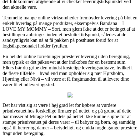
det fuldkommen afgørende at vi checker leveringstidspunktet ved
den aktuelle vare.
Temmelig mange online virksomheder frembyder levering på blot en
enkelt hverdag på mange produkter, eksempelvis Bandana – I
LOVE MY MOMMY – Sort, men glem ikke at det er betinget af at
bestillingen anbringes inden et besluttet tidspunkt, således at de
sandsynligvis kan nå at få pakken på posthuset forud for at
logistikpersonalet holder fyraften.
En hel del online forretninger præsterer levering uden beregning,
men typisk er det påkrævet at der indkøbes for en bestemt sum.
Ellers bør du gribe den mindst kostelige leveringsudgave, hvilket i
de fleste tilfælde – hvad end man opholder sig nær Hørsholm,
Hjørring eller Nivå – vil være at få fragtmanden til at levere dine
varer til et udleveringssted.
Det har vist sig at være i høj grad let for købere at vurdere
prisniveauet hos forskellige firmaer på nettet, og på grund af dette
har masser af Mirage Pet outlets på nettet ikke kunne slippe for at
stampe prisniveauet på deres varer – til babyer og børn, og samtidig
også til herrer og damer – betydeligt, og endda nogle gange præstere
fragt uden beregning.