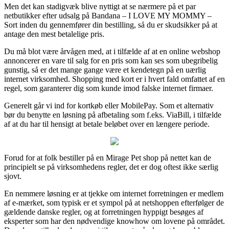
Men det kan stadigvæk blive nyttigt at se nærmere på et par
netbutikker efter udsalg på Bandana – I LOVE MY MOMMY –
Sort inden du gennemfører din bestilling, så du er skudsikker på at
antage den mest betalelige pris.
Du må blot være årvågen med, at i tilfælde af at en online webshop
annoncerer en vare til salg for en pris som kan ses som ubegribelig
gunstig, så er det mange gange være et kendetegn på en uærlig
internet virksomhed. Shopping med kort er i hvert fald omfattet af en
regel, som garanterer dig som kunde imod falske internet firmaer.
Generelt går vi ind for kortkøb eller MobilePay. Som et alternativ
bør du benytte en løsning på afbetaling som f.eks. ViaBill, i tilfælde
af at du har til hensigt at betale beløbet over en længere periode.
Forud for at folk bestiller på en Mirage Pet shop på nettet kan de
principielt se på virksomhedens regler, det er dog oftest ikke særlig
sjovt.
En nemmere løsning er at tjekke om internet forretningen er medlem
af e-mærket, som typisk er et sympol på at netshoppen efterfølger de
gældende danske regler, og at forretningen hyppigt besøges af
eksperter som har den nødvendige knowhow om lovene på området.