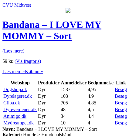
CVU Midtvest
Bandana – I LOVE MY
MOMMY – Sort
(Læs mere)
59
kr.
(Vis fragtpris)
Læs mere »
Køb nu »
Webshop
Produkter
Anmeldelser
Bedømmelse
Link
Dogshop.dk
Dyr
1537
4,95
Besøg
Dyrelageret.dk
Dyr
103
4,9
Besøg
Gilpa.dk
Dyr
705
4,85
Besøg
Dyreverdenen.dk
Dyr
48
4,5
Besøg
Animigo.dk
Dyr
34
4,4
Besøg
Mydreampet.dk
Dyr
10
4
Besøg
Navn:
Bandana – I LOVE MY MOMMY – Sort
Kategori:
Hunde > Hundehalsbånd