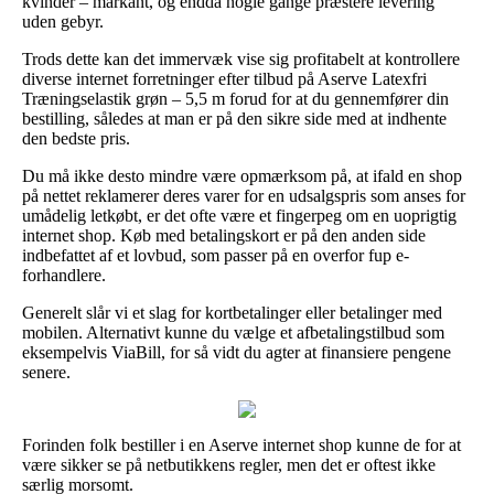
kvinder – markant, og endda nogle gange præstere levering
uden gebyr.
Trods dette kan det immervæk vise sig profitabelt at kontrollere
diverse internet forretninger efter tilbud på Aserve Latexfri
Træningselastik grøn – 5,5 m forud for at du gennemfører din
bestilling, således at man er på den sikre side med at indhente
den bedste pris.
Du må ikke desto mindre være opmærksom på, at ifald en shop
på nettet reklamerer deres varer for en udsalgspris som anses for
umådelig letkøbt, er det ofte være et fingerpeg om en uoprigtig
internet shop. Køb med betalingskort er på den anden side
indbefattet af et lovbud, som passer på en overfor fup e-
forhandlere.
Generelt slår vi et slag for kortbetalinger eller betalinger med
mobilen. Alternativt kunne du vælge et afbetalingstilbud som
eksempelvis ViaBill, for så vidt du agter at finansiere pengene
senere.
Forinden folk bestiller i en Aserve internet shop kunne de for at
være sikker se på netbutikkens regler, men det er oftest ikke
særlig morsomt.