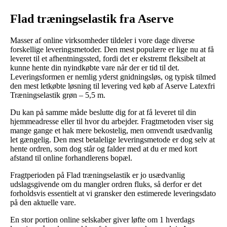
Flad træningselastik fra Aserve
Masser af online virksomheder tildeler i vore dage diverse
forskellige leveringsmetoder. Den mest populære er lige nu at få
leveret til et afhentningssted, fordi det er ekstremt fleksibelt at
kunne hente din nyindkøbte vare når der er tid til det.
Leveringsformen er nemlig yderst gnidningsløs, og typisk tilmed
den mest letkøbte løsning til levering ved køb af Aserve Latexfri
Træningselastik grøn – 5,5 m.
Du kan på samme måde beslutte dig for at få leveret til din
hjemmeadresse eller til hvor du arbejder. Fragtmetoden viser sig
mange gange et hak mere bekostelig, men omvendt usædvanlig
let gængelig. Den mest betalelige leveringsmetode er dog selv at
hente ordren, som dog står og falder med at du er med kort
afstand til online forhandlerens bopæl.
Fragtperioden på Flad træningselastik er jo usædvanlig
udslagsgivende om du mangler ordren fluks, så derfor er det
forholdsvis essentielt at vi gransker den estimerede leveringsdato
på den aktuelle vare.
En stor portion online selskaber giver løfte om 1 hverdags