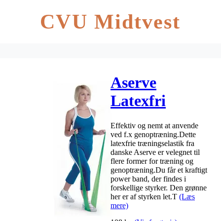
CVU Midtvest
Aserve
Latexfri
Træningselastik
Effektiv og nemt at anvende
grøn – 5,5 m
ved f.x genoptræning.Dette
latexfrie træningselastik fra
danske Aserve er velegnet til
flere former for træning og
genoptræning.Du får et kraftigt
power band, der findes i
forskellige styrker. Den grønne
her er af styrken let.T
(Læs
mere)