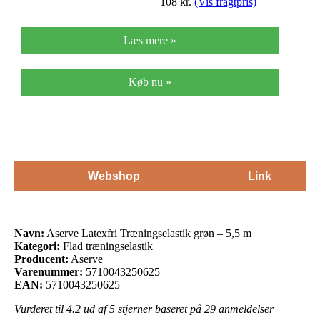
108
kr.
(Vis fragtpris)
Læs mere »
Køb nu »
Webshop
Link
Navn:
Aserve Latexfri Træningselastik grøn – 5,5 m
Kategori:
Flad træningselastik
Producent:
Aserve
Varenummer:
5710043250625
EAN:
5710043250625
Vurderet til
4.2
ud af 5 stjerner baseret på
29
anmeldelser