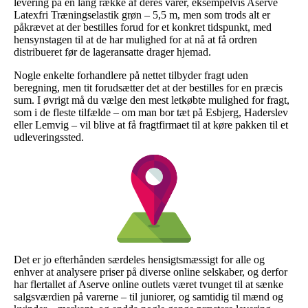
levering på en lang række af deres varer, eksempelvis Aserve
Latexfri Træningselastik grøn – 5,5 m, men som trods alt er
påkrævet at der bestilles forud for et konkret tidspunkt, med
hensynstagen til at de har mulighed for at nå at få ordren
distribueret før de lageransatte drager hjemad.
Nogle enkelte forhandlere på nettet tilbyder fragt uden
beregning, men tit forudsætter det at der bestilles for en præcis
sum. I øvrigt må du vælge den mest letkøbte mulighed for fragt,
som i de fleste tilfælde – om man bor tæt på Esbjerg, Haderslev
eller Lemvig – vil blive at få fragtfirmaet til at køre pakken til et
udleveringssted.
Det er jo efterhånden særdeles hensigtsmæssigt for alle og
enhver at analysere priser på diverse online selskaber, og derfor
har flertallet af Aserve online outlets været tvunget til at sænke
salgsværdien på varerne – til juniorer, og samtidig til mænd og