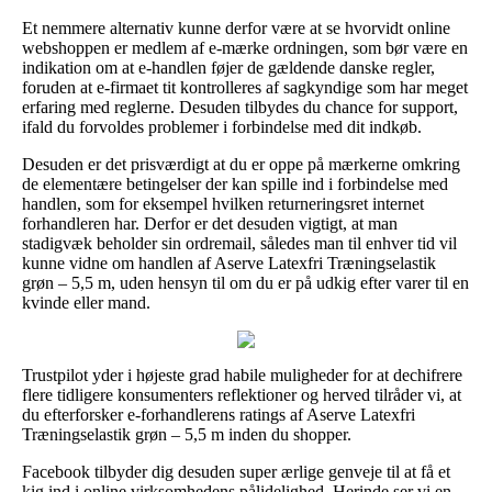
Et nemmere alternativ kunne derfor være at se hvorvidt online
webshoppen er medlem af e-mærke ordningen, som bør være en
indikation om at e-handlen føjer de gældende danske regler,
foruden at e-firmaet tit kontrolleres af sagkyndige som har meget
erfaring med reglerne. Desuden tilbydes du chance for support,
ifald du forvoldes problemer i forbindelse med dit indkøb.
Desuden er det prisværdigt at du er oppe på mærkerne omkring
de elementære betingelser der kan spille ind i forbindelse med
handlen, som for eksempel hvilken returneringsret internet
forhandleren har. Derfor er det desuden vigtigt, at man
stadigvæk beholder sin ordremail, således man til enhver tid vil
kunne vidne om handlen af Aserve Latexfri Træningselastik
grøn – 5,5 m, uden hensyn til om du er på udkig efter varer til en
kvinde eller mand.
Trustpilot yder i højeste grad habile muligheder for at dechifrere
flere tidligere konsumenters reflektioner og herved tilråder vi, at
du efterforsker e-forhandlerens ratings af Aserve Latexfri
Træningselastik grøn – 5,5 m inden du shopper.
Facebook tilbyder dig desuden super ærlige genveje til at få et
kig ind i online virksomhedens pålidelighed. Herinde ser vi en