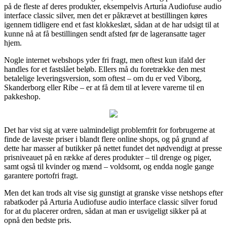
på de fleste af deres produkter, eksempelvis Arturia Audiofuse audio
interface classic silver, men det er påkrævet at bestillingen køres
igennem tidligere end et fast klokkeslæt, sådan at de har udsigt til at
kunne nå at få bestillingen sendt afsted før de lageransatte tager
hjem.
Nogle internet webshops yder fri fragt, men oftest kun ifald der
handles for et fastslået beløb. Ellers må du foretrække den mest
betalelige leveringsversion, som oftest – om du er ved Viborg,
Skanderborg eller Ribe – er at få dem til at levere varerne til en
pakkeshop.
Det har vist sig at være ualmindeligt problemfrit for forbrugerne at
finde de laveste priser i blandt flere online shops, og på grund af
dette har masser af butikker på nettet fundet det nødvendigt at presse
prisniveauet på en række af deres produkter – til drenge og piger,
samt også til kvinder og mænd – voldsomt, og endda nogle gange
garantere portofri fragt.
Men det kan trods alt vise sig gunstigt at granske visse netshops efter
rabatkoder på Arturia Audiofuse audio interface classic silver forud
for at du placerer ordren, sådan at man er usvigeligt sikker på at
opnå den bedste pris.