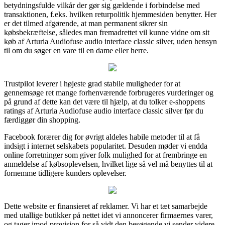
betydningsfulde vilkår der gør sig gældende i forbindelse med
transaktionen, f.eks. hvilken returpolitik hjemmesiden benytter. Her
er det tilmed afgørende, at man permanent sikrer sin
købsbekræftelse, således man fremadrettet vil kunne vidne om sit
køb af Arturia Audiofuse audio interface classic silver, uden hensyn
til om du søger en vare til en dame eller herre.
Trustpilot leverer i højeste grad stabile muligheder for at
gennemsøge ret mange forhenværende forbrugeres vurderinger og
på grund af dette kan det være til hjælp, at du tolker e-shoppens
ratings af Arturia Audiofuse audio interface classic silver før du
færdiggør din shopping.
Facebook forærer dig for øvrigt aldeles habile metoder til at få
indsigt i internet selskabets popularitet. Desuden møder vi endda
online forretninger som giver folk mulighed for at frembringe en
anmeldelse af købsoplevelsen, hvilket lige så vel må benyttes til at
fornemme tidligere kunders oplevelser.
Dette website er finansieret af reklamer. Vi har et tæt samarbejde
med utallige butikker på nettet idet vi annoncerer firmaernes varer,
og tager imod provision for så vidt den besøgende vi sender videre