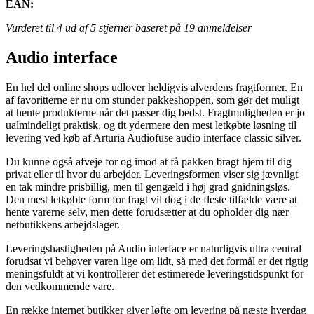
EAN:
Vurderet til
4
ud af 5 stjerner baseret på
19
anmeldelser
Audio interface
En hel del online shops udlover heldigvis alverdens fragtformer. En
af favoritterne er nu om stunder pakkeshoppen, som gør det muligt
at hente produkterne når det passer dig bedst. Fragtmuligheden er jo
ualmindeligt praktisk, og tit ydermere den mest letkøbte løsning til
levering ved køb af Arturia Audiofuse audio interface classic silver.
Du kunne også afveje for og imod at få pakken bragt hjem til dig
privat eller til hvor du arbejder. Leveringsformen viser sig jævnligt
en tak mindre prisbillig, men til gengæld i høj grad gnidningsløs.
Den mest letkøbte form for fragt vil dog i de fleste tilfælde være at
hente varerne selv, men dette forudsætter at du opholder dig nær
netbutikkens arbejdslager.
Leveringshastigheden på Audio interface er naturligvis ultra central
forudsat vi behøver varen lige om lidt, så med det formål er det rigtig
meningsfuldt at vi kontrollerer det estimerede leveringstidspunkt for
den vedkommende vare.
En række internet butikker giver løfte om levering på næste hverdag