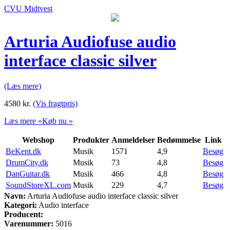
CVU Midtvest
Arturia Audiofuse audio
interface classic silver
(Læs mere)
4580
kr.
(Vis fragtpris)
Læs mere »
Køb nu »
Webshop
Produkter
Anmeldelser
Bedømmelse
Link
BeKent.dk
Musik
1571
4,9
Besøg
DrumCity.dk
Musik
73
4,8
Besøg
DanGuitar.dk
Musik
466
4,8
Besøg
SoundStoreXL.com
Musik
229
4,7
Besøg
Navn:
Arturia Audiofuse audio interface classic silver
Kategori:
Audio interface
Producent:
Varenummer:
5016