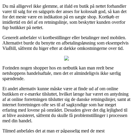
Du må alligevel ikke glemme, at ifald en butik på nettet forhandler
varer til salg for en salgspris der anses for kolossalt god, så kan det
for det meste være en indikation på en uægte shop. Kortkøb er
imidlertid en del af en retningslinje, som beskytter kunden overfor
fup butikker på nettet.
Generelt anbefaler vi kortbestillinger eller betalinger med mobilen.
Alternativt burde du benytte en afbetalingsløsning som eksempelvis
ViaBill, såfremt du higer efter at dække omkostningerne over tid.
Forinden nogen shopper hos en netbutik kan man reelt bese
netshoppens handelsaftale, men det er almindeligvis ikke særlig
spændende.
Et andet alternativ kunne måske være at finde ud af om online
butikken er e-mærke tilsluttet, hvilket længe har været en antydning
af at online forretningen tilslutter sig de danske retningslinjer, samt at
internet forretningen ofte ses til af sagkyndige som har meget
erfaring med lovene på området. Desuden giver det dig lejlighed til
at blive assisteret, såfremt du skulle få problemstillinger i processen
med din handel.
Tilmed anbefales det at man er påpasselig med de mest