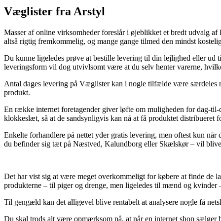
Væglister fra Arstyl
Masser af online virksomheder foreslår i øjeblikket et bredt udvalg af
altså rigtig fremkommelig, og mange gange tilmed den mindst kostelig
Du kunne ligeledes prøve at bestille levering til din lejlighed eller 
leveringsform vil dog utvivlsomt være at du selv henter varerne, hvilk
Antal dages levering på Væglister kan i nogle tilfælde være særdeles r
produkt.
En række internet foretagender giver løfte om muligheden for dag-til-d
klokkeslæt, så at de sandsynligvis kan nå at få produktet distribueret fo
Enkelte forhandlere på nettet yder gratis levering, men oftest kun når
du befinder sig tæt på Næstved, Kalundborg eller Skælskør – vil blive at
Det har vist sig at være meget overkommeligt for købere at finde de lave
produkterne – til piger og drenge, men ligeledes til mænd og kvinder 
Til gengæld kan det alligevel blive rentabelt at analysere nogle få ne
Du skal trods alt være opmærksom på, at når en internet shop sælger b