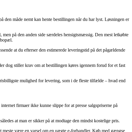
u på den måde nemt kan hente bestillingen når du har lyst. Løsningen er
fuld, men på den anden side særdeles hensigtsmæssig. Den mest letkøbte
 bopæl.
passende at du efterser den estimerede leveringstid på det pågældende
 dog stiller krav om at bestillingen køres igennem forud for et fast
sbilligste mulighed for levering, som i de fleste tilfælde – hvad end
l internet firmaer ikke kunne slippe for at presse salgspriserne på
 således at man er sikker på at modtage den mindst kostelige pris.
or det meste være en varsel om en uægte e-forhandler. Køb med gængse