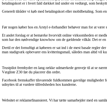
betalingskort er i hvert fald dækket ind under en vedtægt, som beskytt
Generelt tilråder vi køb med betalingskort eller mobilbetaling. Som en 
Før nogen køber hos en Arstyl e-forhandler behøver man for at være si
Et andet forslag er at bemærke hvorvidt online virksomheden er medlem
som har den nødvendige knowhow om de gældende vilkår. Det er en rig
Dertil er det fornuftigt at køberen er sat ind i de mest basale regler 
man stadigvæk opbevarer ens kvitteringsmail, således man altid vil ku
Trustpilot frembyder en lang række udmærkede genveje til at se nærme
Vægliste Z30 før du placerer din ordre.
Facebook fremskaffer tilsvarende fuldkommen gavnlige muligheder for a
udnyttes til at vurdere tilfredsheden hos kunderne.
Websitet er reklamefinansieret. Vi har tætte samarbejder med en samlin