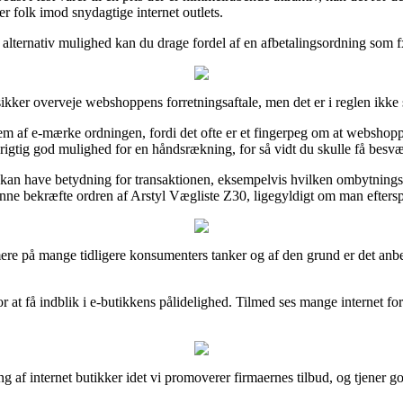
er folk imod snydagtige internet outlets.
alternativ mulighed kan du drage fordel af en afbetalingsordning som fx 
kker overveje webshoppens forretningsaftale, men det er i reglen ikke s
 af e-mærke ordningen, fordi det ofte er et fingerpeg om at webshoppen 
tig god mulighed for en håndsrækning, for så vidt du skulle få besvæ
der kan have betydning for transaktionen, eksempelvis hvilken ombytningsr
nne bekræfte ordren af Arstyl Vægliste Z30, ligegyldigt om man efterspø
re på mange tidligere konsumenters tanker og af den grund er det anbefa
t få indblik i e-butikkens pålidelighed. Tilmed ses mange internet forh
g af internet butikker idet vi promoverer firmaernes tilbud, og tjener g