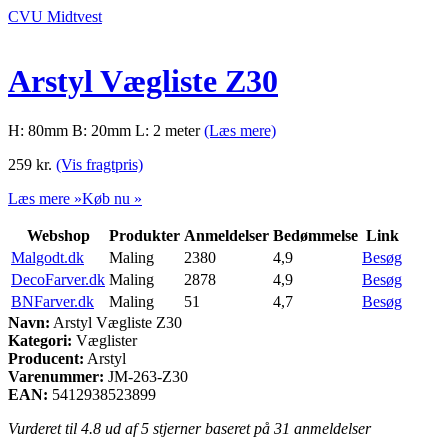
CVU Midtvest
Arstyl Vægliste Z30
H: 80mm B: 20mm L: 2 meter
(Læs mere)
259
kr.
(Vis fragtpris)
Læs mere »
Køb nu »
Webshop
Produkter
Anmeldelser
Bedømmelse
Link
Malgodt.dk
Maling
2380
4,9
Besøg
DecoFarver.dk
Maling
2878
4,9
Besøg
BNFarver.dk
Maling
51
4,7
Besøg
Navn:
Arstyl Vægliste Z30
Kategori:
Væglister
Producent:
Arstyl
Varenummer:
JM-263-Z30
EAN:
5412938523899
Vurderet til
4.8
ud af 5 stjerner baseret på
31
anmeldelser