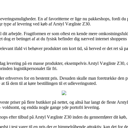
 leveringsmuligheder. En af favoritterne er lige nu pakkeshops, fordi d
e type af levering ved køb af Arstyl Vægliste Z30.
ud til dit arbejde. Fragtformen er som oftest en kende mere omkostnings
et dog er betinget af at du fysisk befinder dig nærved internet shoppens
elevant ifald vi behøver produktet om kort tid, så herved er det ret så 
ag levering på en masse produkter, eksempelvis Arstyl Vægliste Z30, der
rinden logistikpersonalet får fri.
 der erhverves for en bestemt pris. Desuden skulle man foretrække den pri
 få dem til at køre bestillingen til et udleveringssted.
ste priser på flere butikker på nettet, og altså har langt de fleste Arsty
– voldsomt, og endda nogle gange yde portofri levering.
tshops efter tilbud på Arstyl Vægliste Z30 inden du gennemfører dit køb,
edst i test varer til en pris der er himmelråbende attraktiv, kan det f