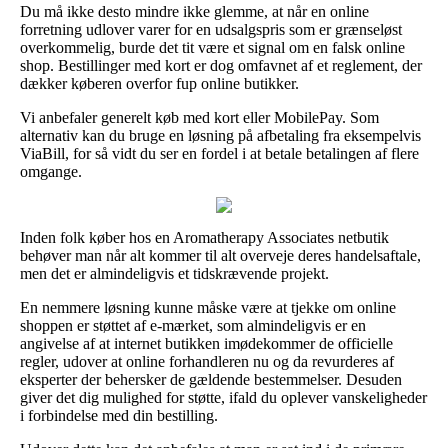
Du må ikke desto mindre ikke glemme, at når en online
forretning udlover varer for en udsalgspris som er grænseløst
overkommelig, burde det tit være et signal om en falsk online
shop. Bestillinger med kort er dog omfavnet af et reglement, der
dækker køberen overfor fup online butikker.
Vi anbefaler generelt køb med kort eller MobilePay. Som
alternativ kan du bruge en løsning på afbetaling fra eksempelvis
ViaBill, for så vidt du ser en fordel i at betale betalingen af flere
omgange.
Inden folk køber hos en Aromatherapy Associates netbutik
behøver man når alt kommer til alt overveje deres handelsaftale,
men det er almindeligvis et tidskrævende projekt.
En nemmere løsning kunne måske være at tjekke om online
shoppen er støttet af e-mærket, som almindeligvis er en
angivelse af at internet butikken imødekommer de officielle
regler, udover at online forhandleren nu og da revurderes af
eksperter der behersker de gældende bestemmelser. Desuden
giver det dig mulighed for støtte, ifald du oplever vanskeligheder
i forbindelse med din bestilling.