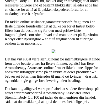
Strength Body Oil 100 ml, hvilket dog er afhængig af at orden
realiseres tidligere end et bestemt klokkeslæt, således at de har
en chance for at nå at få pakken ekspederet forud for at
medarbejderne har fyraften.
En række online selskaber garanterer portofri fragt, men i de
fleste tilfælde forudsætter det at du køber for et fastsat beløb.
Ellers kan du beslutte sig for den mest prisbevidste
fragtmulighed, som ofte – hvad end man bor tæt på Hørsholm,
Korsør eller Bjerringbro – er at få fragtmanden til at bringe
pakken til en pakkeshop.
Det har vist sig at være særligt nemt for internetbrugere at finde
frem til de bedste priser fra flere e-firmaer, og altså har flere
Aromatherapy Associates online firmaer ikke kunne slippe for at
nedskære udsalgspriserne på en række af deres produkter – til
babyer og børn, men ligeledes til mænd og kvinder – drastisk,
og endda nogle gange love levering uden betaling.
Det kan dog alligevel være profitabelt at studere flere shops på
nettet efter rabatkoder på Aromatherapy Associates Inner
Strength Body Oil 100 ml inden du gennemfører din handel,
sådan at du er sikker på at opnå den mest betalelige pris.