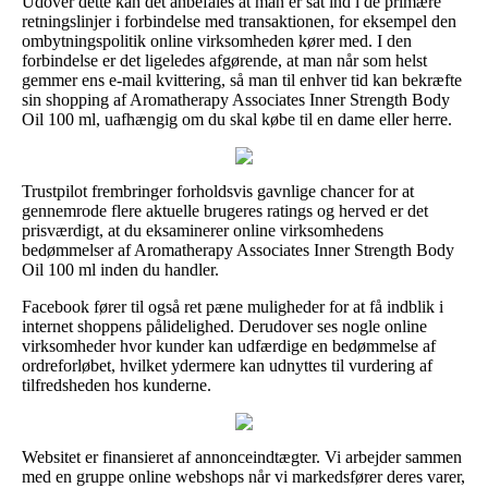
Udover dette kan det anbefales at man er sat ind i de primære
retningslinjer i forbindelse med transaktionen, for eksempel den
ombytningspolitik online virksomheden kører med. I den
forbindelse er det ligeledes afgørende, at man når som helst
gemmer ens e-mail kvittering, så man til enhver tid kan bekræfte
sin shopping af Aromatherapy Associates Inner Strength Body
Oil 100 ml, uafhængig om du skal købe til en dame eller herre.
Trustpilot frembringer forholdsvis gavnlige chancer for at
gennemrode flere aktuelle brugeres ratings og herved er det
prisværdigt, at du eksaminerer online virksomhedens
bedømmelser af Aromatherapy Associates Inner Strength Body
Oil 100 ml inden du handler.
Facebook fører til også ret pæne muligheder for at få indblik i
internet shoppens pålidelighed. Derudover ses nogle online
virksomheder hvor kunder kan udfærdige en bedømmelse af
ordreforløbet, hvilket ydermere kan udnyttes til vurdering af
tilfredsheden hos kunderne.
Websitet er finansieret af annonceindtægter. Vi arbejder sammen
med en gruppe online webshops når vi markedsfører deres varer,