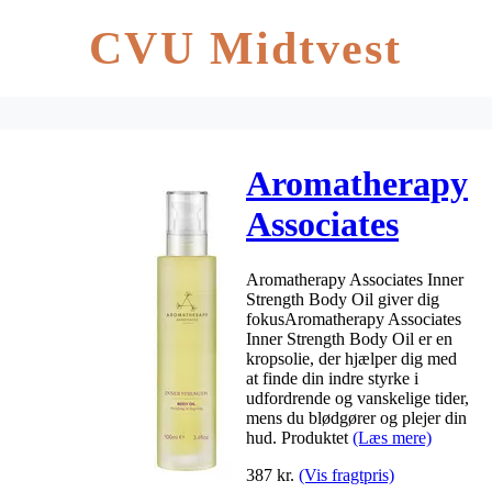
CVU Midtvest
Aromatherapy
Associates
Inner Strength
Aromatherapy Associates Inner
Body Oil 100
Strength Body Oil giver dig
fokusAromatherapy Associates
ml
Inner Strength Body Oil er en
kropsolie, der hjælper dig med
at finde din indre styrke i
udfordrende og vanskelige tider,
mens du blødgører og plejer din
hud. Produktet
(Læs mere)
387
kr.
(Vis fragtpris)