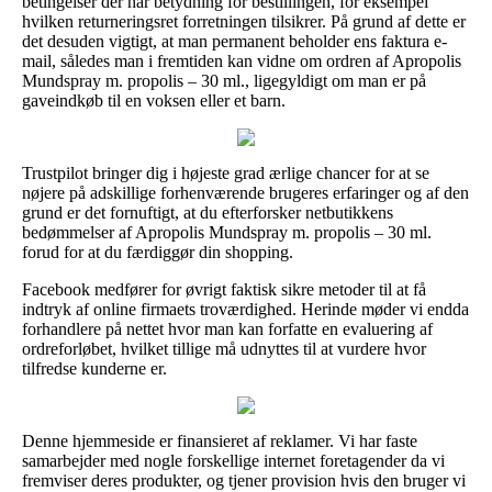
betingelser der har betydning for bestillingen, for eksempel
hvilken returneringsret forretningen tilsikrer. På grund af dette er
det desuden vigtigt, at man permanent beholder ens faktura e-
mail, således man i fremtiden kan vidne om ordren af Apropolis
Mundspray m. propolis – 30 ml., ligegyldigt om man er på
gaveindkøb til en voksen eller et barn.
Trustpilot bringer dig i højeste grad ærlige chancer for at se
nøjere på adskillige forhenværende brugeres erfaringer og af den
grund er det fornuftigt, at du efterforsker netbutikkens
bedømmelser af Apropolis Mundspray m. propolis – 30 ml.
forud for at du færdiggør din shopping.
Facebook medfører for øvrigt faktisk sikre metoder til at få
indtryk af online firmaets troværdighed. Herinde møder vi endda
forhandlere på nettet hvor man kan forfatte en evaluering af
ordreforløbet, hvilket tillige må udnyttes til at vurdere hvor
tilfredse kunderne er.
Denne hjemmeside er finansieret af reklamer. Vi har faste
samarbejder med nogle forskellige internet foretagender da vi
fremviser deres produkter, og tjener provision hvis den bruger vi