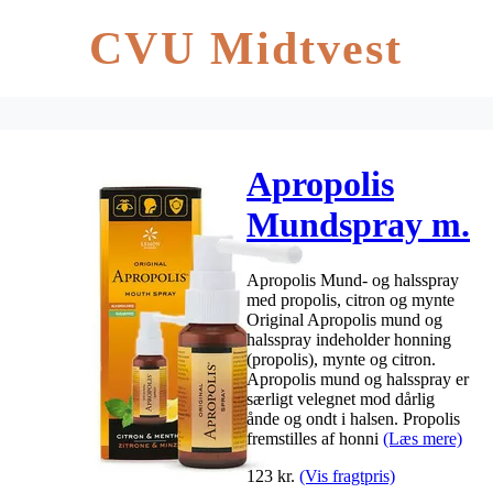
CVU Midtvest
Apropolis
Mundspray m.
propolis – 30
Apropolis Mund- og halsspray
ml.
med propolis, citron og mynte
Original Apropolis mund og
halsspray indeholder honning
(propolis), mynte og citron.
Apropolis mund og halsspray er
særligt velegnet mod dårlig
ånde og ondt i halsen. Propolis
fremstilles af honni
(Læs mere)
123
kr.
(Vis fragtpris)