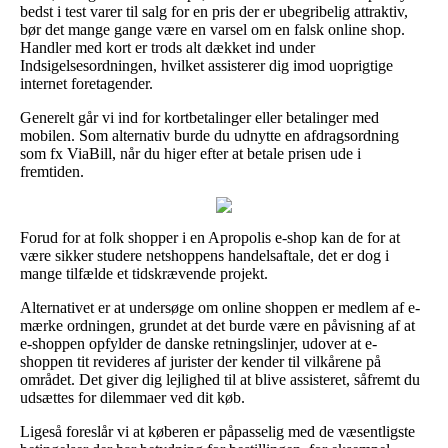
bedst i test varer til salg for en pris der er ubegribelig attraktiv,
bør det mange gange være en varsel om en falsk online shop.
Handler med kort er trods alt dækket ind under
Indsigelsesordningen, hvilket assisterer dig imod uoprigtige
internet foretagender.
Generelt går vi ind for kortbetalinger eller betalinger med
mobilen. Som alternativ burde du udnytte en afdragsordning
som fx ViaBill, når du higer efter at betale prisen ude i
fremtiden.
Forud for at folk shopper i en Apropolis e-shop kan de for at
være sikker studere netshoppens handelsaftale, det er dog i
mange tilfælde et tidskrævende projekt.
Alternativet er at undersøge om online shoppen er medlem af e-
mærke ordningen, grundet at det burde være en påvisning af at
e-shoppen opfylder de danske retningslinjer, udover at e-
shoppen tit revideres af jurister der kender til vilkårene på
området. Det giver dig lejlighed til at blive assisteret, såfremt du
udsættes for dilemmaer ved dit køb.
Ligeså foreslår vi at køberen er påpasselig med de væsentligste