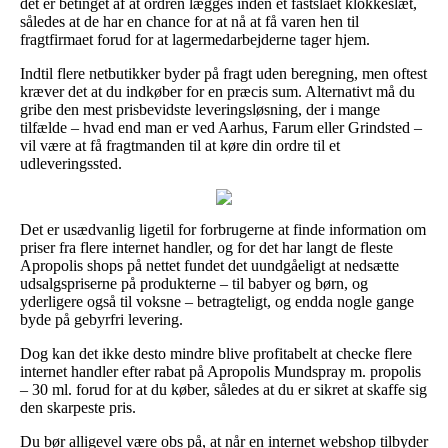
det er betinget af at ordren lægges inden et fastslået klokkeslæt,
således at de har en chance for at nå at få varen hen til
fragtfirmaet forud for at lagermedarbejderne tager hjem.
Indtil flere netbutikker byder på fragt uden beregning, men oftest
kræver det at du indkøber for en præcis sum. Alternativt må du
gribe den mest prisbevidste leveringsløsning, der i mange
tilfælde – hvad end man er ved Aarhus, Farum eller Grindsted –
vil være at få fragtmanden til at køre din ordre til et
udleveringssted.
Det er usædvanlig ligetil for forbrugerne at finde information om
priser fra flere internet handler, og for det har langt de fleste
Apropolis shops på nettet fundet det uundgåeligt at nedsætte
udsalgspriserne på produkterne – til babyer og børn, og
yderligere også til voksne – betragteligt, og endda nogle gange
byde på gebyrfri levering.
Dog kan det ikke desto mindre blive profitabelt at checke flere
internet handler efter rabat på Apropolis Mundspray m. propolis
– 30 ml. forud for at du køber, således at du er sikret at skaffe sig
den skarpeste pris.
Du bør alligevel være obs på, at når en internet webshop tilbyder