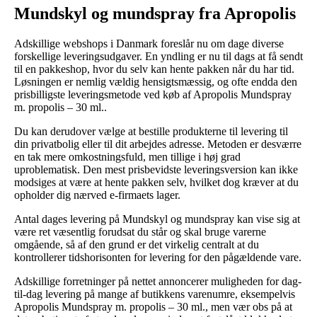
Mundskyl og mundspray fra Apropolis
Adskillige webshops i Danmark foreslår nu om dage diverse
forskellige leveringsudgaver. En yndling er nu til dags at få sendt
til en pakkeshop, hvor du selv kan hente pakken når du har tid.
Løsningen er nemlig vældig hensigtsmæssig, og ofte endda den
prisbilligste leveringsmetode ved køb af Apropolis Mundspray
m. propolis – 30 ml..
Du kan derudover vælge at bestille produkterne til levering til
din privatbolig eller til dit arbejdes adresse. Metoden er desværre
en tak mere omkostningsfuld, men tillige i høj grad
uproblematisk. Den mest prisbevidste leveringsversion kan ikke
modsiges at være at hente pakken selv, hvilket dog kræver at du
opholder dig nærved e-firmaets lager.
Antal dages levering på Mundskyl og mundspray kan vise sig at
være ret væsentlig forudsat du står og skal bruge varerne
omgående, så af den grund er det virkelig centralt at du
kontrollerer tidshorisonten for levering for den pågældende vare.
Adskillige forretninger på nettet annoncerer muligheden for dag-
til-dag levering på mange af butikkens varenumre, eksempelvis
Apropolis Mundspray m. propolis – 30 ml., men vær obs på at