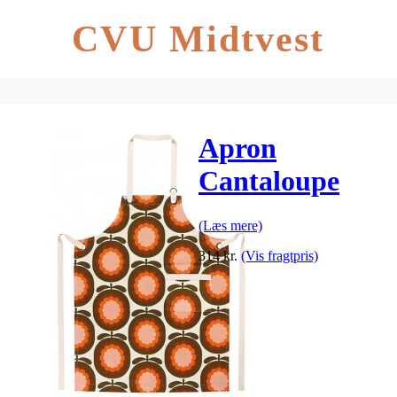
CVU Midtvest
Apron
Cantaloupe
Melon
(Læs mere)
314
kr.
(Vis fragtpris)