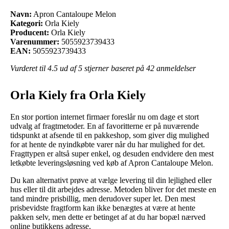
Navn:
Apron Cantaloupe Melon
Kategori:
Orla Kiely
Producent:
Orla Kiely
Varenummer:
5055923739433
EAN:
5055923739433
Vurderet til
4.5
ud af 5 stjerner baseret på
42
anmeldelser
Orla Kiely fra Orla Kiely
En stor portion internet firmaer foreslår nu om dage et stort
udvalg af fragtmetoder. En af favoritterne er på nuværende
tidspunkt at afsende til en pakkeshop, som giver dig mulighed
for at hente de nyindkøbte varer når du har mulighed for det.
Fragttypen er altså super enkel, og desuden endvidere den mest
letkøbte leveringsløsning ved køb af Apron Cantaloupe Melon.
Du kan alternativt prøve at vælge levering til din lejlighed eller
hus eller til dit arbejdes adresse. Metoden bliver for det meste en
tand mindre prisbillig, men derudover super let. Den mest
prisbevidste fragtform kan ikke benægtes at være at hente
pakken selv, men dette er betinget af at du har bopæl nærved
online butikkens adresse.