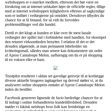
webshoppen er e-mærket medlem, eftersom det bør være en
forsikring om at internet selskabet føjer de officielle regler, tillige
med at internet webshoppen lejlighedsvis efterses af sagkyndige
som er indført i vedtægterne på området. Derudover tilbydes du
chance for at få bistand, for så vidt du forvoldes
problemstillinger ved din handel.
Dertil er det klogt at kunden er klar over de mest basale
vedtægter der spiller ind i forbindelse med handlen, for eksempel
den returret virksomheden benytter. I relation til det er det
desuden afgørende, at man permanent bibeholder sin
kvitteringsmail, således man senere kan dokumentere sin ordre
af Apron Cantaloupe Melon, uafhængig om du er på shopping
til en voksen eller et barn.
Trustpilot resulterer i sådan set gavnlige genveje til at kortlægge
diverse aktuelle brugeres iagttagelser og derved støtter vi, at du
analyserer online shoppens omtaler af Apron Cantaloupe Melon
inden du bestiller.
Facebook genererer lignende de facto hæderlige chancer for at
få indsigt i online forhandlerens kundetilfredshed. Desuden
møder vi faktisk netshops hvor folk kan frembringe en