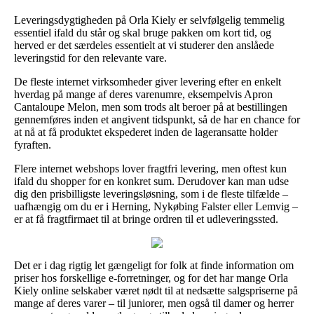
Leveringsdygtigheden på Orla Kiely er selvfølgelig temmelig
essentiel ifald du står og skal bruge pakken om kort tid, og
herved er det særdeles essentielt at vi studerer den anslåede
leveringstid for den relevante vare.
De fleste internet virksomheder giver levering efter en enkelt
hverdag på mange af deres varenumre, eksempelvis Apron
Cantaloupe Melon, men som trods alt beroer på at bestillingen
gennemføres inden et angivent tidspunkt, så de har en chance for
at nå at få produktet ekspederet inden de lageransatte holder
fyraften.
Flere internet webshops lover fragtfri levering, men oftest kun
ifald du shopper for en konkret sum. Derudover kan man udse
dig den prisbilligste leveringsløsning, som i de fleste tilfælde –
uafhængig om du er i Herning, Nykøbing Falster eller Lemvig –
er at få fragtfirmaet til at bringe ordren til et udleveringssted.
Det er i dag rigtig let gængeligt for folk at finde information om
priser hos forskellige e-forretninger, og for det har mange Orla
Kiely online selskaber været nødt til at nedsætte salgspriserne på
mange af deres varer – til juniorer, men også til damer og herrer