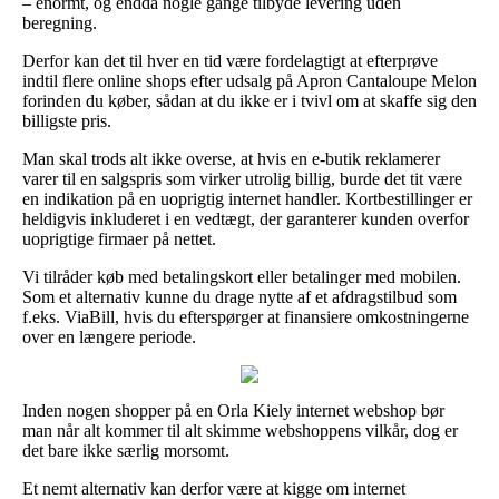
– enormt, og endda nogle gange tilbyde levering uden
beregning.
Derfor kan det til hver en tid være fordelagtigt at efterprøve
indtil flere online shops efter udsalg på Apron Cantaloupe Melon
forinden du køber, sådan at du ikke er i tvivl om at skaffe sig den
billigste pris.
Man skal trods alt ikke overse, at hvis en e-butik reklamerer
varer til en salgspris som virker utrolig billig, burde det tit være
en indikation på en uoprigtig internet handler. Kortbestillinger er
heldigvis inkluderet i en vedtægt, der garanterer kunden overfor
uoprigtige firmaer på nettet.
Vi tilråder køb med betalingskort eller betalinger med mobilen.
Som et alternativ kunne du drage nytte af et afdragstilbud som
f.eks. ViaBill, hvis du efterspørger at finansiere omkostningerne
over en længere periode.
Inden nogen shopper på en Orla Kiely internet webshop bør
man når alt kommer til alt skimme webshoppens vilkår, dog er
det bare ikke særlig morsomt.
Et nemt alternativ kan derfor være at kigge om internet