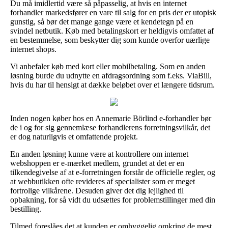
Du må imidlertid være så påpasselig, at hvis en internet
forhandler markedsfører en vare til salg for en pris der er utopisk
gunstig, så bør det mange gange være et kendetegn på en
svindel netbutik. Køb med betalingskort er heldigvis omfattet af
en bestemmelse, som beskytter dig som kunde overfor uærlige
internet shops.
Vi anbefaler køb med kort eller mobilbetaling. Som en anden
løsning burde du udnytte en afdragsordning som f.eks. ViaBill,
hvis du har til hensigt at dække beløbet over et længere tidsrum.
Inden nogen køber hos en Annemarie Börlind e-forhandler bør
de i og for sig gennemlæse forhandlerens forretningsvilkår, det
er dog naturligvis et omfattende projekt.
En anden løsning kunne være at kontrollere om internet
webshoppen er e-mærket medlem, grundet at det er en
tilkendegivelse af at e-forretningen forstår de officielle regler, og
at webbutikken ofte revideres af specialister som er meget
fortrolige vilkårene. Desuden giver det dig lejlighed til
opbakning, for så vidt du udsættes for problemstillinger med din
bestilling.
Tilmed foreslåes det at kunden er omhyggelig omkring de mest