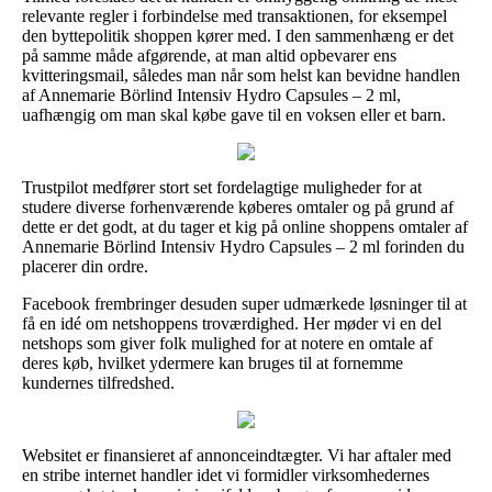
relevante regler i forbindelse med transaktionen, for eksempel
den byttepolitik shoppen kører med. I den sammenhæng er det
på samme måde afgørende, at man altid opbevarer ens
kvitteringsmail, således man når som helst kan bevidne handlen
af Annemarie Börlind Intensiv Hydro Capsules – 2 ml,
uafhængig om man skal købe gave til en voksen eller et barn.
Trustpilot medfører stort set fordelagtige muligheder for at
studere diverse forhenværende køberes omtaler og på grund af
dette er det godt, at du tager et kig på online shoppens omtaler af
Annemarie Börlind Intensiv Hydro Capsules – 2 ml forinden du
placerer din ordre.
Facebook frembringer desuden super udmærkede løsninger til at
få en idé om netshoppens troværdighed. Her møder vi en del
netshops som giver folk mulighed for at notere en omtale af
deres køb, hvilket ydermere kan bruges til at fornemme
kundernes tilfredshed.
Websitet er finansieret af annonceindtægter. Vi har aftaler med
en stribe internet handler idet vi formidler virksomhedernes