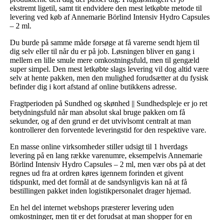
ekstremt ligetil, samt tit endvidere den mest letkøbte metode til
levering ved køb af Annemarie Börlind Intensiv Hydro Capsules
– 2 ml.
Du burde på samme måde forsøge at få varerne sendt hjem til
dig selv eller til når du er på job. Løsningen bliver en gang i
mellem en lille smule mere omkostningsfuld, men til gengæld
super simpel. Den mest letkøbte slags levering vil dog altid være
selv at hente pakken, men den mulighed forudsætter at du fysisk
befinder dig i kort afstand af online butikkens adresse.
Fragtperioden på Sundhed og skønhed || Sundhedspleje er jo ret
betydningsfuld når man absolut skal bruge pakken om få
sekunder, og af den grund er det utvivlsomt centralt at man
kontrollerer den forventede leveringstid for den respektive vare.
En masse online virksomheder stiller udsigt til 1 hverdags
levering på en lang række varenumre, eksempelvis Annemarie
Börlind Intensiv Hydro Capsules – 2 ml, men vær obs på at det
regnes ud fra at ordren køres igennem forinden et givent
tidspunkt, med det formål at de sandsynligvis kan nå at få
bestillingen pakket inden logistikpersonalet drager hjemad.
En hel del internet webshops præsterer levering uden
omkostninger, men tit er det forudsat at man shopper for en