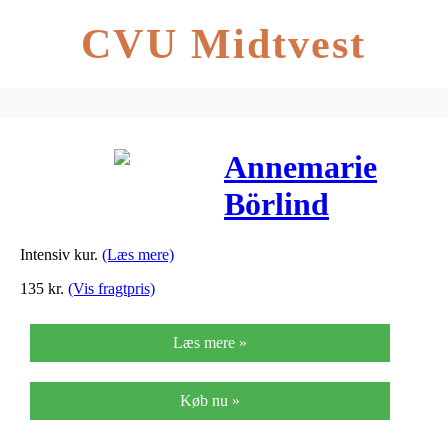
CVU Midtvest
Annemarie
Börlind
Intensiv
Intensiv kur.
(Læs mere)
Hydro
135
kr.
(Vis fragtpris)
Capsules – 2
Læs mere »
ml
Køb nu »