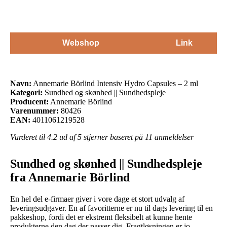
Webshop
Link
Navn:
Annemarie Börlind Intensiv Hydro Capsules – 2 ml
Kategori:
Sundhed og skønhed || Sundhedspleje
Producent:
Annemarie Börlind
Varenummer:
80426
EAN:
4011061219528
Vurderet til
4.2
ud af 5 stjerner baseret på
11
anmeldelser
Sundhed og skønhed || Sundhedspleje
fra Annemarie Börlind
En hel del e-firmaer giver i vore dage et stort udvalg af
leveringsudgaver. En af favoritterne er nu til dags levering til en
pakkeshop, fordi det er ekstremt fleksibelt at kunne hente
produkterne den dag der passer dig. Fragtløsningen er jo