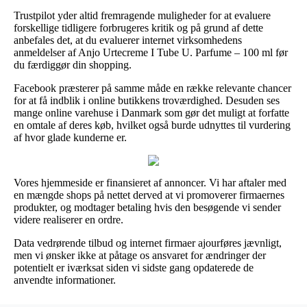
Trustpilot yder altid fremragende muligheder for at evaluere
forskellige tidligere forbrugeres kritik og på grund af dette
anbefales det, at du evaluerer internet virksomhedens
anmeldelser af Anjo Urtecreme I Tube U. Parfume – 100 ml før
du færdiggør din shopping.
Facebook præsterer på samme måde en række relevante chancer
for at få indblik i online butikkens troværdighed. Desuden ses
mange online varehuse i Danmark som gør det muligt at forfatte
en omtale af deres køb, hvilket også burde udnyttes til vurdering
af hvor glade kunderne er.
Vores hjemmeside er finansieret af annoncer. Vi har aftaler med
en mængde shops på nettet derved at vi promoverer firmaernes
produkter, og modtager betaling hvis den besøgende vi sender
videre realiserer en ordre.
Data vedrørende tilbud og internet firmaer ajourføres jævnligt,
men vi ønsker ikke at påtage os ansvaret for ændringer der
potentielt er iværksat siden vi sidste gang opdaterede de
anvendte informationer.