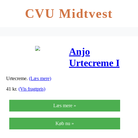
CVU Midtvest
Anjo
Urtecreme I
Tube U.
Urtecreme.
(Læs mere)
Parfume – 100
41
kr.
(Vis fragtpris)
ml
Læs mere »
Køb nu »