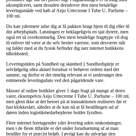
ukompliceret, samt desuden derudover den mest betalelige
leveringsmåde ved køb af Anjo Urtecreme I Tube U. Parfume –
100 ml.
Du kan ydermere udse dig at få pakken bragt hjem til dig eller til
din arbejdsplads. Løsningen er beklageligvis en sjat dyrere, men
også ret så overkommelig. Den mest betalelige fragttype vil dog
til enhver tid være at du selv henter varerne, som desværre står
og falder med at du fysisk befinder dig nær internet butikkens
tilholdssted.
Leveringstiden på Sundhed og skønhed || Sundhedspleje er
selvfølgelig ultra aktuel forudsat vi behøver ordren med det
samme, og derfor er det rimelig relevant at vi undersøger den
estimerede leveringsdato ved den pågældende vare.
Masser af online butikker giver 1 dags fragt på mange af deres
varer, eksempelvis Anjo Urtecreme I Tube U. Parfume – 100 ml,
men glem ikke at det beroer på at transaktionen realiseres før et
fast klokkeslæt, således at de kan nå at få bestillingen ud af
døren inden logistikmedarbejderne holder fyraften.
Flere internet foretagender yder levering uden omkostninger,
men i de fleste tilfælde er det under forudsætning af at man
bestiller for et præcist beløb. I øvrigt kan du udvælge den