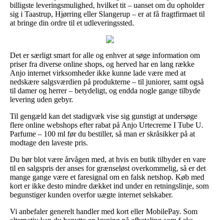
billigste leveringsmulighed, hvilket tit – uanset om du opholder
sig i Taastrup, Hjørring eller Slangerup – er at få fragtfirmaet til
at bringe din ordre til et udleveringssted.
Det er særligt smart for alle og enhver at søge information om
priser fra diverse online shops, og herved har en lang række
Anjo internet virksomheder ikke kunne lade være med at
nedskære salgsværdien på produkterne – til juniorer, samt også
til damer og herrer – betydeligt, og endda nogle gange tilbyde
levering uden gebyr.
Til gengæld kan det stadigvæk vise sig gunstigt at undersøge
flere online webshops efter rabat på Anjo Urtecreme I Tube U.
Parfume – 100 ml før du bestiller, så man er skråsikker på at
modtage den laveste pris.
Du bør blot være årvågen med, at hvis en butik tilbyder en vare
til en salgspris der anses for grænseløst overkommelig, så er det
mange gange være et faresignal om en falsk netshop. Køb med
kort er ikke desto mindre dækket ind under en retningslinje, som
begunstiger kunden overfor uægte internet selskaber.
Vi anbefaler generelt handler med kort eller MobilePay. Som