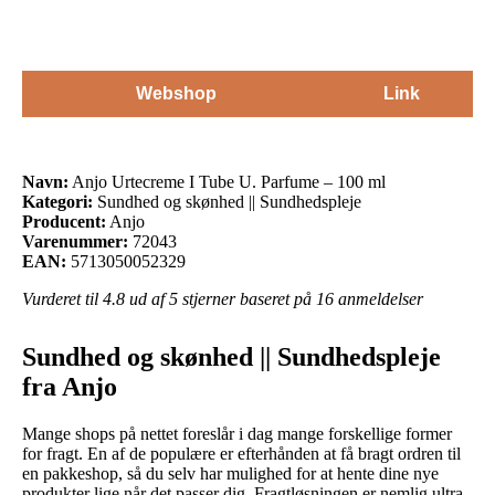
Webshop
Link
Navn:
Anjo Urtecreme I Tube U. Parfume – 100 ml
Kategori:
Sundhed og skønhed || Sundhedspleje
Producent:
Anjo
Varenummer:
72043
EAN:
5713050052329
Vurderet til
4.8
ud af 5 stjerner baseret på
16
anmeldelser
Sundhed og skønhed || Sundhedspleje
fra Anjo
Mange shops på nettet foreslår i dag mange forskellige former
for fragt. En af de populære er efterhånden at få bragt ordren til
en pakkeshop, så du selv har mulighed for at hente dine nye
produkter lige når det passer dig. Fragtløsningen er nemlig ultra