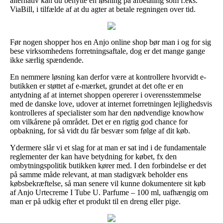
alternativ kan du benytte en løsning på afbetaling som f.eks.
ViaBill, i tilfælde af at du agter at betale regningen over tid.
Før nogen shopper hos en Anjo online shop bør man i og for sig
bese virksomhedens forretningsaftale, dog er det mange gange
ikke særlig spændende.
En nemmere løsning kan derfor være at kontrollere hvorvidt e-
butikken er støttet af e-mærket, grundet at det ofte er en
antydning af at internet shoppen opererer i overensstemmelse
med de danske love, udover at internet forretningen lejlighedsvis
kontrolleres af specialister som har den nødvendige knowhow
om vilkårene på området. Det er en rigtig god chance for
opbakning, for så vidt du får besvær som følge af dit køb.
Ydermere slår vi et slag for at man er sat ind i de fundamentale
reglementer der kan have betydning for købet, fx den
ombytningspolitik butikken kører med. I den forbindelse er det
på samme måde relevant, at man stadigvæk beholder ens
købsbekræftelse, så man senere vil kunne dokumentere sit køb
af Anjo Urtecreme I Tube U. Parfume – 100 ml, uafhængig om
man er på udkig efter et produkt til en dreng eller pige.