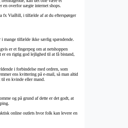
g fremragende, kan det ofte være et
er en overfor uægte internet shops.
 fx ViaBill, i tilfælde af at du efterspørger
er i mange tilfælde ikke særlig spændende.
gvis er et fingerpeg om at netshoppen
r en rigtig god lejlighed til at få bistand,
ældende i forbindelse med ordren, som
gemmer ens kvittering på e-mail, så man altid
il en kvinde eller mand.
omme og på grund af dette er det godt, at
ping.
ktisk online outlets hvor folk kan levere en