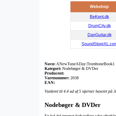
Webshop
BeKent.dk
DrumCity.dk
DanGuitar.dk
SoundStoreXL.co
Navn:
ANewTuneADay:TromboneBook1 l
Kategori:
Nodebøger & DVDer
Producent:
Varenummer:
2038
EAN:
Vurderet til
4.4
ud af 5 stjerner baseret på
3
Nodebøger & DVDer
En hel del internet forhandlere yder efterhå