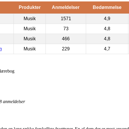
Produkter
Anmeldelser
Bedømmelse
Musik
1571
4,9
Musik
73
4,8
Musik
466
4,8
m
Musik
229
4,7
ærebog
8
anmeldelser
nden en lang række forskellige fragttyper. En af dem der er mest anvendt 