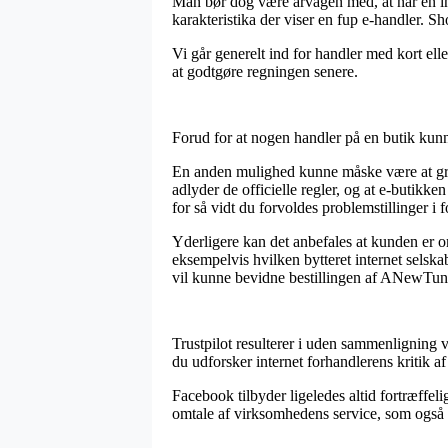
Man bør dog være årvågen med, at når en inte
karakteristika der viser en fup e-handler. S
Vi går generelt ind for handler med kort elle
at godtgøre regningen senere.
Forud for at nogen handler på en butik kunn
En anden mulighed kunne måske være at gran
adlyder de officielle regler, og at e-butikken
for så vidt du forvoldes problemstillinger i 
Yderligere kan det anbefales at kunden er
eksempelvis hvilken bytteret internet selskab
vil kunne bevidne bestillingen af ANewTun
Trustpilot resulterer i uden sammenligning 
du udforsker internet forhandlerens krit
Facebook tilbyder ligeledes altid fortræffel
omtale af virksomhedens service, som også b