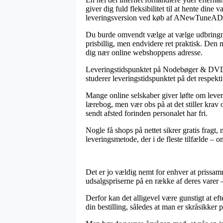
giver dig fuld fleksibilitet til at hente dine
leveringsversion ved køb af ANewTuneA
Du burde omvendt vælge at vælge udbringning
prisbillig, men endvidere ret praktisk. Den
dig nær online webshoppens adresse.
Leveringstidspunktet på Nodebøger & DVDer k
studerer leveringstidspunktet på det respekt
Mange online selskaber giver løfte om le
lærebog, men vær obs på at det stiller krav 
sendt afsted forinden personalet har fri.
Nogle få shops på nettet sikrer gratis fragt,
leveringsmetode, der i de fleste tilfælde – o
Det er jo vældig nemt for enhver at prissamm
udsalgspriserne på en række af deres varer –
Derfor kan det alligevel være gunstigt at
din bestilling, således at man er skråsikker p