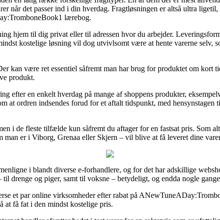
 varer når det passer ind i din hverdag. Fragtløsningen er altså ultra lige
Day:TromboneBook1 lærebog.
 hjem til dig privat eller til adressen hvor du arbejder. Leveringsfor
 mindst kostelige løsning vil dog utvivlsomt være at hente varerne selv,
an være ret essentiel såfremt man har brug for produktet om kort tid, 
ive produkt.
vering efter en enkelt hverdag på mange af shoppens produkter, ek
om at ordren indsendes forud for et aftalt tidspunkt, med hensynstagen ti
 men i de fleste tilfælde kun såfremt du aftager for en fastsat pris. Som 
m man er i Viborg, Grenaa eller Skjern – vil blive at få leveret dine vare
enligne i blandt diverse e-forhandlere, og for det har adskillige websh
 til drenge og piger, samt til voksne – betydeligt, og endda nogle gang
 efterse et par online virksomheder efter rabat på ANewTuneADay:Tro
å at få fat i den mindst kostelige pris.