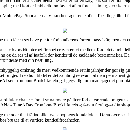
rnet handler afsætter bedst i test varer for en salgspris som er ufatteli
hopping med kort er imidlertid omfavnet af en foranstaltning, der skærm
r MobilePay. Som alternativ bør du drage nytte af et afbetalingstilbud fra
e man ideelt set have øje for forhandlerens forretningsvilkår, men det 
ske hvorvidt internet firmaet er e-mærket medlem, fordi det almindeli
 nu og da ses til af fagfolk der kender til de gældende bestemmelser. Det e
forbindelse med din bestilling.
 omhyggelig omkring de mest vedkommende retningslinjer der gør sig g
et bruger. I relation til det er det samtidig relevant, at man permanent 
eADay:TromboneBook1 lærebog, ligegyldigt om man søger et produkt t
værdifulde chancer for at se nærmere på flere forhenværende brugeres d
ik af ANewTuneADay:TromboneBook1 lærebog før du færdiggør din shop
ige metoder til at få indblik i webshoppens kundefokus. Derudover ses fa
ør bruges til at vurdere kundetilfredsheden.