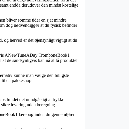
til, samt endda derudover den mindst kostelige
men bliver somme tider en sjat mindre
 som dog nødvendiggør at du fysisk befinder
og herved er det øjensynligt vigtigt at du
sempelvis ANewTuneADay:TromboneBook1
l at de sandsynligvis kan nå at få produktet
alternativ kunne man vælge den billigste
r til en pakkeshop.
ops fundet det uundgåeligt at trykke
e sikre levering uden beregning.
mboneBook1 lærebog inden du gennemfører