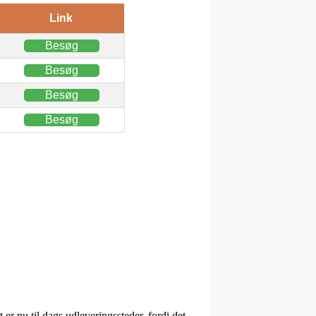
Link
Besøg
Besøg
Besøg
Besøg
er nu til dags udleveringssteder, fordi det