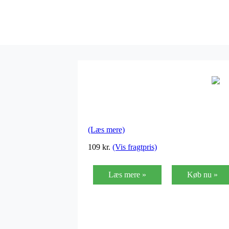
(Læs mere)
109
kr.
(Vis fragtpris)
Læs mere »
Køb nu »