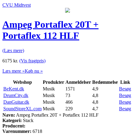
CVU Midtvest
Ampeg Portaflex 20T +
Portaflex 112 HLF
(Læs mere)
6175
kr.
(Vis fragtpris)
Læs mere »
Køb nu »
Webshop
Produkter
Anmeldelser
Bedømmelse
Link
BeKent.dk
Musik
1571
4,9
Besøg
DrumCity.dk
Musik
73
4,8
Besøg
DanGuitar.dk
Musik
466
4,8
Besøg
SoundStoreXL.com
Musik
229
4,7
Besøg
Navn:
Ampeg Portaflex 20T + Portaflex 112 HLF
Kategori:
Stack
Producent:
Varenummer:
6718