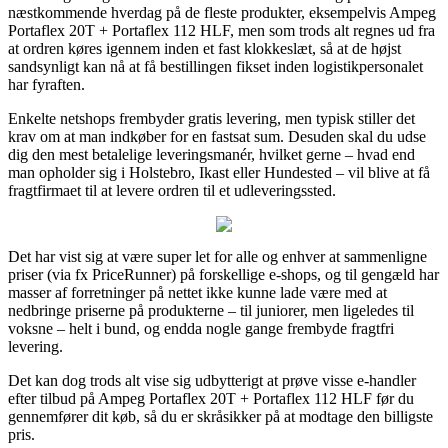
næstkommende hverdag på de fleste produkter, eksempelvis Ampeg
Portaflex 20T + Portaflex 112 HLF, men som trods alt regnes ud fra
at ordren køres igennem inden et fast klokkeslæt, så at de højst
sandsynligt kan nå at få bestillingen fikset inden logistikpersonalet
har fyraften.
Enkelte netshops frembyder gratis levering, men typisk stiller det
krav om at man indkøber for en fastsat sum. Desuden skal du udse
dig den mest betalelige leveringsmanér, hvilket gerne – hvad end
man opholder sig i Holstebro, Ikast eller Hundested – vil blive at få
fragtfirmaet til at levere ordren til et udleveringssted.
Det har vist sig at være super let for alle og enhver at sammenligne
priser (via fx PriceRunner) på forskellige e-shops, og til gengæld har
masser af forretninger på nettet ikke kunne lade være med at
nedbringe priserne på produkterne – til juniorer, men ligeledes til
voksne – helt i bund, og endda nogle gange frembyde fragtfri
levering.
Det kan dog trods alt vise sig udbytterigt at prøve visse e-handler
efter tilbud på Ampeg Portaflex 20T + Portaflex 112 HLF før du
gennemfører dit køb, så du er skråsikker på at modtage den billigste
pris.