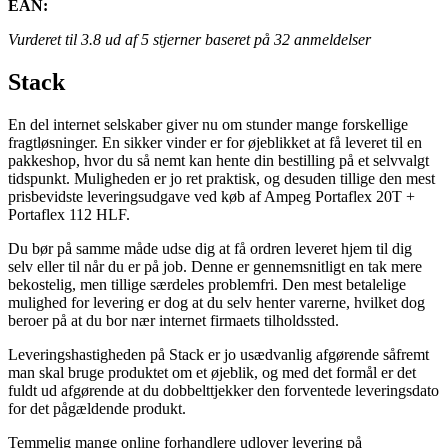
EAN:
Vurderet til
3.8
ud af 5 stjerner baseret på
32
anmeldelser
Stack
En del internet selskaber giver nu om stunder mange forskellige
fragtløsninger. En sikker vinder er for øjeblikket at få leveret til en
pakkeshop, hvor du så nemt kan hente din bestilling på et selvvalgt
tidspunkt. Muligheden er jo ret praktisk, og desuden tillige den mest
prisbevidste leveringsudgave ved køb af Ampeg Portaflex 20T +
Portaflex 112 HLF.
Du bør på samme måde udse dig at få ordren leveret hjem til dig
selv eller til når du er på job. Denne er gennemsnitligt en tak mere
bekostelig, men tillige særdeles problemfri. Den mest betalelige
mulighed for levering er dog at du selv henter varerne, hvilket dog
beroer på at du bor nær internet firmaets tilholdssted.
Leveringshastigheden på Stack er jo usædvanlig afgørende såfremt
man skal bruge produktet om et øjeblik, og med det formål er det
fuldt ud afgørende at du dobbelttjekker den forventede leveringsdato
for det pågældende produkt.
Temmelig mange online forhandlere udlover levering på