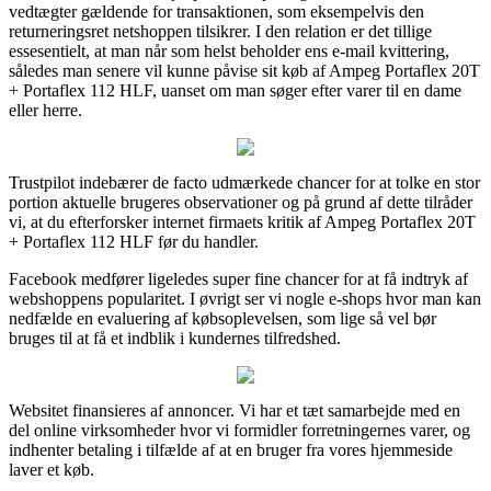
vedtægter gældende for transaktionen, som eksempelvis den
returneringsret netshoppen tilsikrer. I den relation er det tillige
essesentielt, at man når som helst beholder ens e-mail kvittering,
således man senere vil kunne påvise sit køb af Ampeg Portaflex 20T
+ Portaflex 112 HLF, uanset om man søger efter varer til en dame
eller herre.
Trustpilot indebærer de facto udmærkede chancer for at tolke en stor
portion aktuelle brugeres observationer og på grund af dette tilråder
vi, at du efterforsker internet firmaets kritik af Ampeg Portaflex 20T
+ Portaflex 112 HLF før du handler.
Facebook medfører ligeledes super fine chancer for at få indtryk af
webshoppens popularitet. I øvrigt ser vi nogle e-shops hvor man kan
nedfælde en evaluering af købsoplevelsen, som lige så vel bør
bruges til at få et indblik i kundernes tilfredshed.
Websitet finansieres af annoncer. Vi har et tæt samarbejde med en
del online virksomheder hvor vi formidler forretningernes varer, og
indhenter betaling i tilfælde af at en bruger fra vores hjemmeside
laver et køb.