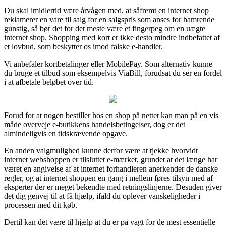
Du skal imidlertid være årvågen med, at såfremt en internet shop
reklamerer en vare til salg for en salgspris som anses for hamrende
gunstig, så bør det for det meste være et fingerpeg om en uægte
internet shop. Shopping med kort er ikke desto mindre indbefattet af
et lovbud, som beskytter os imod falske e-handler.
Vi anbefaler kortbetalinger eller MobilePay. Som alternativ kunne
du bruge et tilbud som eksempelvis ViaBill, forudsat du ser en fordel
i at afbetale beløbet over tid.
Forud for at nogen bestiller hos en shop på nettet kan man på en vis
måde overveje e-butikkens handelsbetingelser, dog er det
almindeligvis en tidskrævende opgave.
En anden valgmulighed kunne derfor være at tjekke hvorvidt
internet webshoppen er tilsluttet e-mærket, grundet at det længe har
været en angivelse af at internet forhandleren anerkender de danske
regler, og at internet shoppen en gang i mellem føres tilsyn med af
eksperter der er meget bekendte med retningslinjerne. Desuden giver
det dig genvej til at få hjælp, ifald du oplever vanskeligheder i
processen med dit køb.
Dertil kan det være til hjælp at du er på vagt for de mest essentielle