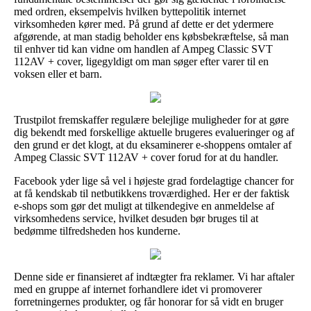
med ordren, eksempelvis hvilken byttepolitik internet
virksomheden kører med. På grund af dette er det ydermere
afgørende, at man stadig beholder ens købsbekræftelse, så man
til enhver tid kan vidne om handlen af Ampeg Classic SVT
112AV + cover, ligegyldigt om man søger efter varer til en
voksen eller et barn.
Trustpilot fremskaffer regulære belejlige muligheder for at gøre
dig bekendt med forskellige aktuelle brugeres evalueringer og af
den grund er det klogt, at du eksaminerer e-shoppens omtaler af
Ampeg Classic SVT 112AV + cover forud for at du handler.
Facebook yder lige så vel i højeste grad fordelagtige chancer for
at få kendskab til netbutikkens troværdighed. Her er der faktisk
e-shops som gør det muligt at tilkendegive en anmeldelse af
virksomhedens service, hvilket desuden bør bruges til at
bedømme tilfredsheden hos kunderne.
Denne side er finansieret af indtægter fra reklamer. Vi har aftaler
med en gruppe af internet forhandlere idet vi promoverer
forretningernes produkter, og får honorar for så vidt en bruger