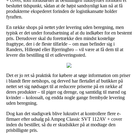
+ cover, som forudsætter at bestillingen fuldbyrdes forinden et
besluttet tidspunkt, sådan at de højst sandsynligt kan nå at få
produkterne ekspederet forinden de logistikansatte holder
fyraften.
En række shops på nettet yder levering uden beregning, men
typisk er det under forudsætning af at du indkøber for en bestemt
pris. Derudover skal du foretrække den mindst kostelige
fragttype, der i de fleste tilfælde – om man befinder sig i
Randers, Hillerød eller Bjerringbro – vil være at få dem til at
levere din bestilling til et udleveringssted.
Det er jo ret så praktisk for købere at søge information om priser
i blandt flere netshops, og derved har flertallet af butikker på
nettet set sig nødsaget til at reducere priserne på en række af
deres produkter – til piger og drenge, og samtidig til mænd og
kvinder – kolossalt, og endda nogle gange frembyde levering
uden beregning.
Dog kan det stadigvæk blive lukrativt at kontrollere flere e-
firmaer efter udsalg på Ampeg Classic SVT 112AV + cover
inden du bestiller, så du er skudsikker på at modtage den
prisbilligste pris.