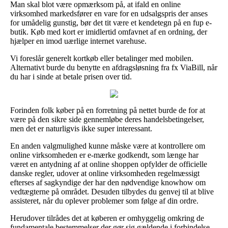
Man skal blot være opmærksom på, at ifald en online
virksomhed markedsfører en vare for en udsalgspris der anses
for umådelig gunstig, bør det tit være et kendetegn på en fup e-
butik. Køb med kort er imidlertid omfavnet af en ordning, der
hjælper en imod uærlige internet varehuse.
Vi foreslår generelt kortkøb eller betalinger med mobilen.
Alternativt burde du benytte en afdragsløsning fra fx ViaBill, når
du har i sinde at betale prisen over tid.
Forinden folk køber på en forretning på nettet burde de for at
være på den sikre side gennemløbe deres handelsbetingelser,
men det er naturligvis ikke super interessant.
En anden valgmulighed kunne måske være at kontrollere om
online virksomheden er e-mærke godkendt, som længe har
været en antydning af at online shoppen opfylder de officielle
danske regler, udover at online virksomheden regelmæssigt
efterses af sagkyndige der har den nødvendige knowhow om
vedtægterne på området. Desuden tilbydes du genvej til at blive
assisteret, når du oplever problemer som følge af din ordre.
Herudover tilrådes det at køberen er omhyggelig omkring de
fundamentale bestemmelser der gør sig gældende i forbindelse