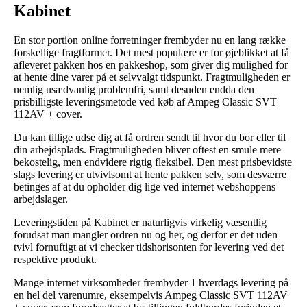
Kabinet
En stor portion online forretninger frembyder nu en lang række
forskellige fragtformer. Det mest populære er for øjeblikket at få
afleveret pakken hos en pakkeshop, som giver dig mulighed for
at hente dine varer på et selvvalgt tidspunkt. Fragtmuligheden er
nemlig usædvanlig problemfri, samt desuden endda den
prisbilligste leveringsmetode ved køb af Ampeg Classic SVT
112AV + cover.
Du kan tillige udse dig at få ordren sendt til hvor du bor eller til
din arbejdsplads. Fragtmuligheden bliver oftest en smule mere
bekostelig, men endvidere rigtig fleksibel. Den mest prisbevidste
slags levering er utvivlsomt at hente pakken selv, som desværre
betinges af at du opholder dig lige ved internet webshoppens
arbejdslager.
Leveringstiden på Kabinet er naturligvis virkelig væsentlig
forudsat man mangler ordren nu og her, og derfor er det uden
tvivl fornuftigt at vi checker tidshorisonten for levering ved det
respektive produkt.
Mange internet virksomheder frembyder 1 hverdags levering på
en hel del varenumre, eksempelvis Ampeg Classic SVT 112AV