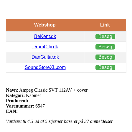
Webshop
Link
BeKent.dk
Besøg
DrumCity.dk
Besøg
DanGuitar.dk
Besøg
SoundStoreXL.com
Besøg
Navn:
Ampeg Classic SVT 112AV + cover
Kategori:
Kabinet
Producent:
Varenummer:
6547
EAN:
Vurderet til
4.3
ud af 5 stjerner baseret på
37
anmeldelser