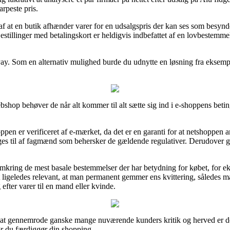
arpeste pris.
af at en butik afhænder varer for en udsalgspris der kan ses som besynde
estillinger med betalingskort er heldigvis indbefattet af en lovbestemme
ay. Som en alternativ mulighed burde du udnytte en løsning fra eksempel
shop behøver de når alt kommer til alt sætte sig ind i e-shoppens beting
pen er verificeret af e-mærket, da det er en garanti for at netshoppen 
ges til af fagmænd som behersker de gældende regulativer. Derudover giv
mkring de mest basale bestemmelser der har betydning for købet, for ek
t ligeledes relevant, at man permanent gemmer ens kvittering, således m
 efter varer til en mand eller kvinde.
for at gennemrode ganske mange nuværende kunders kritik og herved er d
ør du færdiggør din shopping.