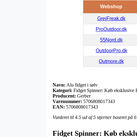
Webshop
GrejFreak.dk
ProOutdoor.dk
55Nord.dk
OutdoorPro.dk
Outmore.dk
Navn:
Alu fidget i sølv
Kategori:
Fidget Spinner: Køb eksklusive Fi
Producent:
Gerber
Varenummer:
5706808017343
EAN:
5706808017343
Vurderet til
4.5
ud af 5 stjerner baseret på
6
Fidget Spinner: Køb eksklu