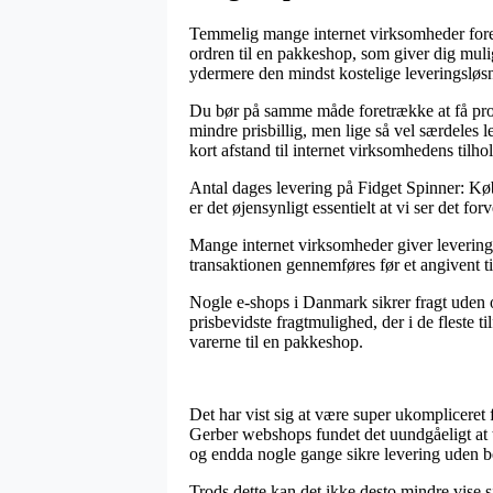
Temmelig mange internet virksomheder fores
ordren til en pakkeshop, som giver dig mul
ydermere den mindst kostelige leveringsløsn
Du bør på samme måde foretrække at få produ
mindre prisbillig, men lige så vel særdeles 
kort afstand til internet virksomhedens tilho
Antal dages levering på Fidget Spinner: Køb 
er det øjensynligt essentielt at vi ser det 
Mange internet virksomheder giver levering 
transaktionen gennemføres før et angivent ti
Nogle e-shops i Danmark sikrer fragt uden o
prisbevidste fragtmulighed, der i de fleste t
varerne til en pakkeshop.
Det har vist sig at være super ukompliceret 
Gerber webshops fundet det uundgåeligt at tv
og endda nogle gange sikre levering uden b
Trods dette kan det ikke desto mindre vise si