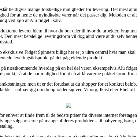
lår heldigvis mange forskellige muligheder for levering. Det mest almi
ighed for at hente de nyindkøbte varer når det passer dig. Metoden er 
ing ved køb af Alu fidget i sølv.
kterne leveret hjem til hvor du bor eller til hvor du arbejder. Fragtm
let. Den mest betalelige leveringsform vil dog altid være at du selv hent
ldssted.
eksklusive Fidget Spinners billigt her er jo ultra central hvis man skal
forventede leveringstidspunkt på det pågældende produkt.
på næstkommende hverdag på en hel del varer, eksempelvis Alu fidget i 
dspunkt, så at de har mulighed for at nå at få varerne pakket forud for 
mkostninger, men tit er det forudsat at du shopper for et konkret beløb
ilfælde – uafhængig om du opholder sig ved Viborg, Ikast eller Ebeltoft – 
for enhver at finde frem til de bedste priser fra diverse internet foreta
inge salgspriserne på mange af deres produkter – til babyer og børn, og
etaling.
g lukrativt at analysere et par firmaer på nettet efter udsalg på Alu fid