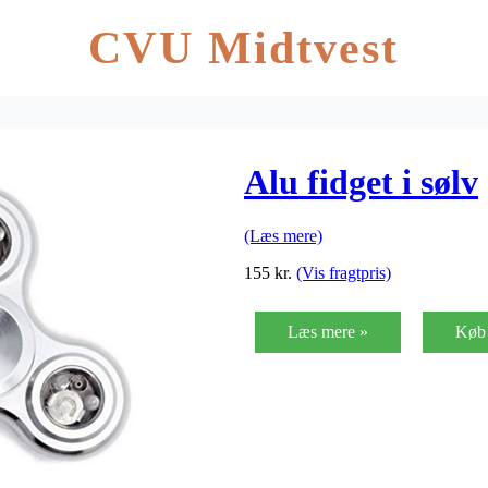
CVU Midtvest
Alu fidget i sølv
(Læs mere)
155
kr.
(Vis fragtpris)
Læs mere »
Køb 