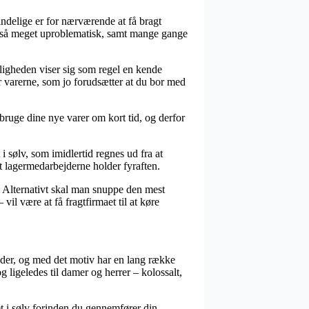
ndelige er for nærværende at få bragt
altså meget uproblematisk, samt mange gange
uligheden viser sig som regel en kende
er varerne, som jo forudsætter at du bor med
 bruge dine nye varer om kort tid, og derfor
sølv, som imidlertid regnes ud fra at
at lagermedarbejderne holder fyraften.
. Alternativt skal man snuppe den mest
vil være at få fragtfirmaet til at køre
gender, og med det motiv har en lang række
 ligeledes til damer og herrer – kolossalt,
get i sølv forinden du gennemfører din