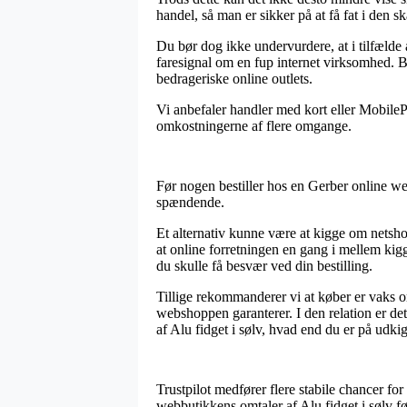
handel, så man er sikker på at få fat i den sk
Du bør dog ikke undervurdere, at i tilfælde 
faresignal om en fup internet virksomhed. B
bedrageriske online outlets.
Vi anbefaler handler med kort eller MobileP
omkostningerne af flere omgange.
Før nogen bestiller hos en Gerber online web
spændende.
Et alternativ kunne være at kigge om netshop
at online forretningen en gang i mellem kig
du skulle få besvær ved din bestilling.
Tillige rekommanderer vi at køber er vaks o
webshoppen garanterer. I den relation er de
af Alu fidget i sølv, hvad end du er på udkig
Trustpilot medfører flere stabile chancer 
webbutikkens omtaler af Alu fidget i sølv f