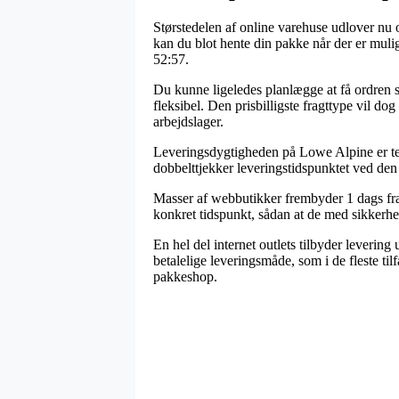
Størstedelen af online varehuse udlover nu o
kan du blot hente din pakke når der er muli
52:57.
Du kunne ligeledes planlægge at få ordren se
fleksibel. Den prisbilligste fragttype vil d
arbejdslager.
Leveringsdygtigheden på Lowe Alpine er temme
dobbelttjekker leveringstidspunktet ved d
Masser af webbutikker frembyder 1 dags fra
konkret tidspunkt, sådan at de med sikkerhed
En hel del internet outlets tilbyder leveri
betalelige leveringsmåde, som i de fleste ti
pakkeshop.