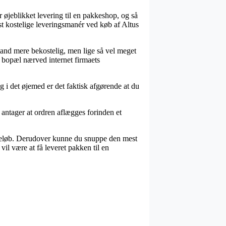
 øjeblikket levering til en pakkeshop, og så
st kostelige leveringsmanér ved køb af Altus
 tand mere bekostelig, men lige så vel meget
r bopæl nærved internet firmaets
g i det øjemed er det faktisk afgørende at du
ntager at ordren aflægges forinden et
at beløb. Derudover kunne du snuppe den mest
il være at få leveret pakken til en