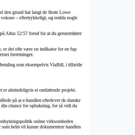
 af den grund har langt de fleste Lowe
l voksne – eftertrykkeligt, og endda nogle
g på Altus 52:57 forud for at du gennemfører
v, er det ofte være en indikator for en fup
ernet forretninger.
fbetaling som eksempelvis ViaBill, i tilfælde
 er almindeligvis et omfattende projekt.
billede på at e-handlen efterlever de danske
en din chance for opbakning, for så vidt du
 ombytningspolitik online virksomheden
år som helst vil kunne dokumentere handlen