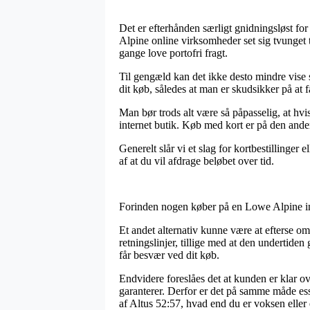
Det er efterhånden særligt gnidningsløst for
Alpine online virksomheder set sig tvunget t
gange love portofri fragt.
Til gengæld kan det ikke desto mindre vise s
dit køb, således at man er skudsikker på at få
Man bør trods alt være så påpasselig, at hvis 
internet butik. Køb med kort er på den anden 
Generelt slår vi et slag for kortbestillinger
af at du vil afdrage beløbet over tid.
Forinden nogen køber på en Lowe Alpine int
Et andet alternativ kunne være at efterse om
retningslinjer, tillige med at den undertiden
får besvær ved dit køb.
Endvidere foreslåes det at kunden er klar o
garanterer. Derfor er det på samme måde es
af Altus 52:57, hvad end du er voksen eller 