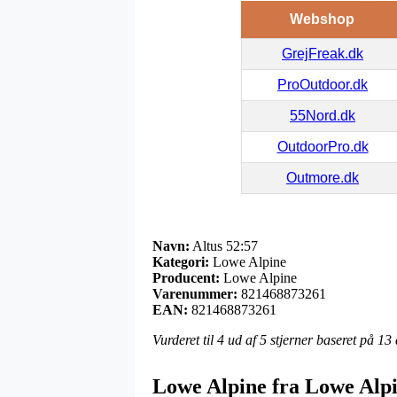
Webshop
GrejFreak.dk
ProOutdoor.dk
55Nord.dk
OutdoorPro.dk
Outmore.dk
Navn:
Altus 52:57
Kategori:
Lowe Alpine
Producent:
Lowe Alpine
Varenummer:
821468873261
EAN:
821468873261
Vurderet til
4
ud af 5 stjerner baseret på
13
Lowe Alpine fra Lowe Alp