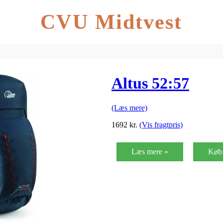
CVU Midtvest
Altus 52:57
(Læs mere)
1692
kr.
(Vis fragtpris)
Læs mere »
Køb 