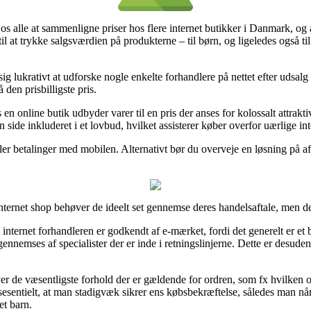
 os alle at sammenligne priser hos flere internet butikker i Danmark, og
il at trykke salgsværdien på produkterne – til børn, og ligeledes også ti
ig lukrativt at udforske nogle enkelte forhandlere på nettet efter udsal
 den prisbilligste pris.
en online butik udbyder varer til en pris der anses for kolossalt attrakti
side inkluderet i et lovbud, hvilket assisterer køber overfor uærlige int
 eller betalinger med mobilen. Alternativt bør du overveje en løsning på a
ernet shop behøver de ideelt set gennemse deres handelsaftale, men det
 internet forhandleren er godkendt af e-mærket, fordi det generelt er et 
 gennemses af specialister der er inde i retningslinjerne. Dette er desud
ver de væsentligste forhold der er gældende for ordren, som fx hvilken
sesentielt, at man stadigvæk sikrer ens købsbekræftelse, således man n
et barn.