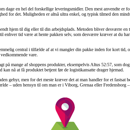
m dage en hel del forskellige leveringsmidler. Den mest anvendte er for
ghed for det. Muligheden er altså ultra enkel, og typisk tilmed den mind
ndt hjem til dig eller til din arbejdsplads. Metoden bliver desværre en
og til enhver tid være at hente pakken selv, som desværre kræver at du ha
lig central i tilfælde af at vi mangler din pakke inden for kort tid, o
en vedkommende vare.
gt på mange af shoppens produkter, eksempelvis Altus 52:57, som dog a
 kan nå at få produktet betjent før de logistikansatte drager hjemad.
ng uden gebyr, men for det meste kræver det at man handler for et fasts
lfælde – uden hensyn til om man er i Viborg, Grenaa eller Fredensborg – v